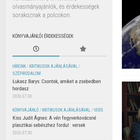
olvasmányajánlók, és érdekességek
sorakoznak a polcokon.
KÖNYVAJÁNLÓI ÉRDEKESSÉGEK
HÍREINK
/
KRITIKUSOK AJÁNLÁSÁVAL
/
SZÉPIRODALOM
Łukasz Barys: Csontok, amiket a zsebedben
hordasz
2026.07.30.
KÖNYVAJÁNLÓ
/
KRITIKUSOK AJÁNLÁSÁVAL
/
VERS
Kiss Judit Ágnes: A vén fegyverkovácsné
plasztikai sebészhez fordul : versek
2026.07.30.