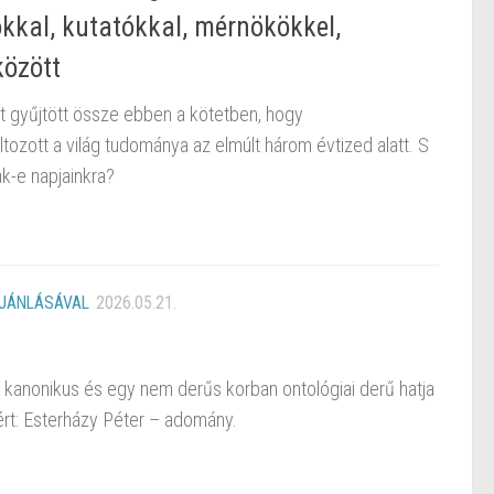
kal, kutatókkal, mérnökökkel,
között
 gyűjtött össze ebben a kötetben, hogy
tozott a világ tudománya az elmúlt három évtized alatt. S
ak-e napjainkra?
AJÁNLÁSÁVAL
2026.05.21.
kanonikus és egy nem derűs korban ontológiai derű hatja
zért: Esterházy Péter – adomány.