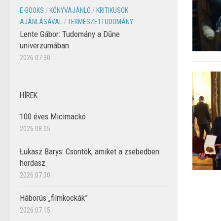
E-BOOKS
/
KÖNYVAJÁNLÓ
/
KRITIKUSOK
AJÁNLÁSÁVAL
/
TERMÉSZETTUDOMÁNY
Lente Gábor: Tudomány a Dűne
univerzumában
2026.07.30.
HÍREK
100 éves Micimackó
2026.08.05.
Łukasz Barys: Csontok, amiket a zsebedben
hordasz
2026.07.30.
Háborús „filmkockák”
2026.07.15.