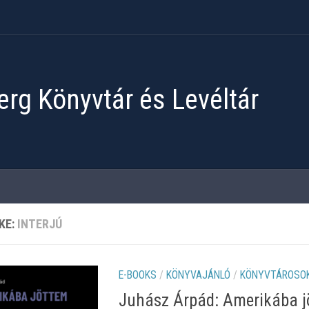
rg Könyvtár és Levéltár
KE:
INTERJÚ
E-BOOKS
/
KÖNYVAJÁNLÓ
/
KÖNYVTÁROSOK
Juhász Árpád: Amerikába jö