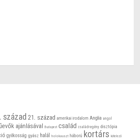
. század
21. század
Anglia
amerikai irodalom
angol
család
űevők ajánlásával
disztópia
családregény
Budapest
kortárs
ció
halál
gyilkosság
gyász
háború
holokauszt
kötelező