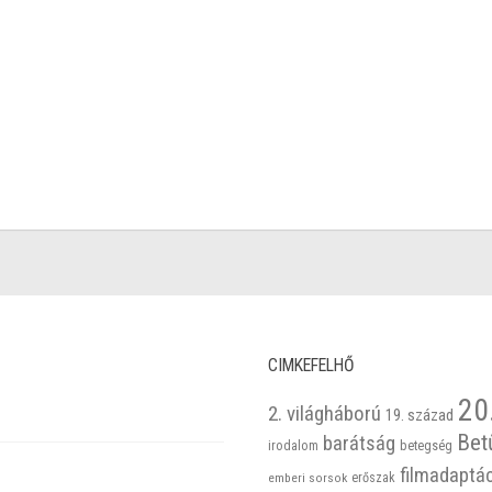
CIMKEFELHŐ
20
2. világháború
19. század
Bet
barátság
betegség
irodalom
filmadaptá
emberi sorsok
erőszak