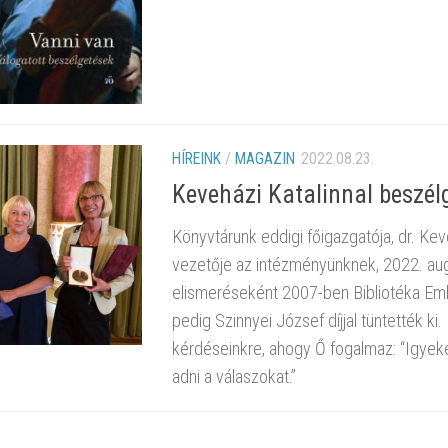
HÍREINK
/
MAGAZIN
2022.08.23.
Keveházi Katalinnal beszél
Könyvtárunk eddigi főigazgatója, dr. Ke
vezetője az intézményünknek, 2022. aug
elismeréseként 2007-ben Bibliotéka Em
pedig Szinnyei József díjjal tüntették ki.
kérdéseinkre, ahogy Ő fogalmaz: “Igyek
adni a válaszokat.”