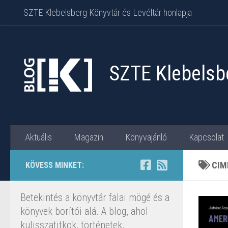
SZTE Klebelsberg Könyvtár és Levéltár honlapja
Skip to content
SZTE Klebelsbe
Aktuális
Magazin
Könyvajánló
Kapcsolat
CIM
KÖVESS MINKET:
Betekintés a könyvtár falai mögé és a
könyvek borítói alá. A blog, ahol
kulisszatitkok, történetek,