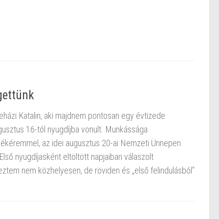
gettünk
veházi Katalin, aki majdnem pontosan egy évtizede
usztus 16-tól nyugdíjba vonult. Munkássága
lékéremmel, az idei augusztus 20-ai Nemzeti Ünnepen
 Első nyugdíjasként eltöltött napjaiban válaszolt
eztem nem közhelyesen, de röviden és „első felindulásból”