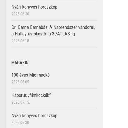
Nyári könyves horoszkóp
2026.06.30.
Dr. Barna Barnabás: A Naprendszer vándorai,
a Halley-üstököstől a 3I/ATLAS-ig
2026.06.18.
MAGAZIN
100 éves Micimackó
2026.08.05.
Háborús „filmkockák”
2026.07.15.
Nyári könyves horoszkóp
2026.06.30.