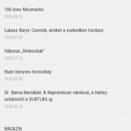
100 éves Micimackó
2026.08.05.
Łukasz Barys: Csontok, amiket a zsebedben hordasz
2026.07.30.
Háborús „filmkockák”
2026.07.15.
Nyári könyves horoszkóp
2026.06.30.
Dr. Barna Barnabás: A Naprendszer vándorai, a Halley-
üstököstől a 3I/ATLAS-ig
2026.06.18.
MAGAZIN