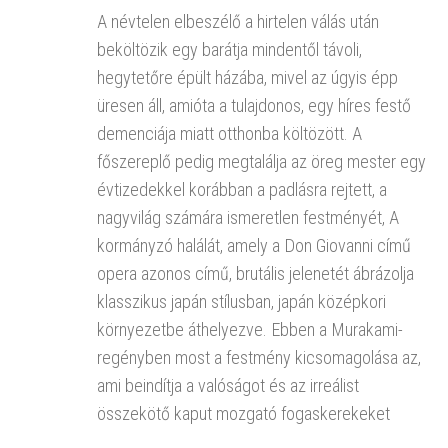
A névtelen elbeszélő a hirtelen válás után
beköltözik egy barátja mindentől távoli,
hegytetőre épült házába, mivel az úgyis épp
üresen áll, amióta a tulajdonos, egy híres festő
demenciája miatt otthonba költözött. A
főszereplő pedig megtalálja az öreg mester egy
évtizedekkel korábban a padlásra rejtett, a
nagyvilág számára ismeretlen festményét, A
kormányzó halálát, amely a Don Giovanni című
opera azonos című, brutális jelenetét ábrázolja
klasszikus japán stílusban, japán középkori
környezetbe áthelyezve. Ebben a Murakami-
regényben most a festmény kicsomagolása az,
ami beindítja a valóságot és az irreálist
összekötő kaput mozgató fogaskerekeket