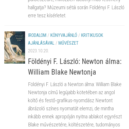
hallgatja? Múzeumi sétái során Földényi F. László
erre tesz kísérletet.
IRODALOM
/
KÖNYVAJÁNLÓ
/
KRITIKUSOK
AJÁNLÁSÁVAL
/
MŰVÉSZET
2023.10.20.
Földényi F. László: Newton álma:
William Blake Newtonja
Földényi F. László a Newton álma: William Blake
Newtonja című legújabb kötetében az angol
költő és festő-grafikus-nyomdász Newtont
ábrázoló színes nyomatát elemzi, de mintha
inkább ennek apropóján nyitna ablakot egyrészt
Blake művészetére, költészetére, tudományos