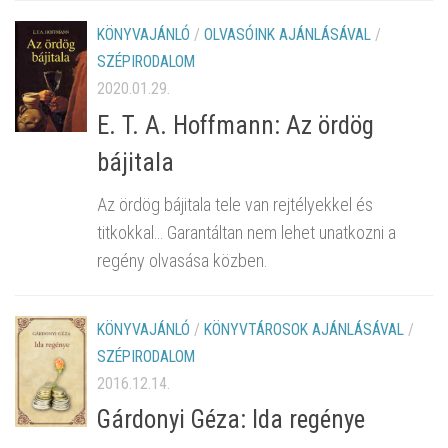
KÖNYVAJÁNLÓ
/
OLVASÓINK AJÁNLÁSÁVAL
/
SZÉPIRODALOM
2020.01.29.
E. T. A. Hoffmann: Az ördög
bájitala
Az ördög bájitala tele van rejtélyekkel és
titkokkal… Garantáltan nem lehet unatkozni a
regény olvasása közben.
KÖNYVAJÁNLÓ
/
KÖNYVTÁROSOK AJÁNLÁSÁVAL
/
SZÉPIRODALOM
2016.12.14.
Gárdonyi Géza: Ida regénye