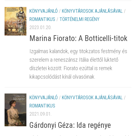
KÖNYVAJÁNLÓ
/
KÖNYVTÁROSOK AJÁNLÁSÁVAL
/
ROMANTIKUS
/
TÖRTÉNELMI REGÉNY
2023.01.20.
Marina Fiorato: A Botticelli-titok
Izgalmas kalandok, egy titokzatos festmény és
szerelem a reneszánsz Itália élettől lüktető
díszletei között: Fiorato ezúttal is remek
kikapcsolódást kínál olvasóinak.
KÖNYVAJÁNLÓ
/
KÖNYVTÁROSOK AJÁNLÁSÁVAL
/
ROMANTIKUS
2021.09.01.
Gárdonyi Géza: Ida regénye