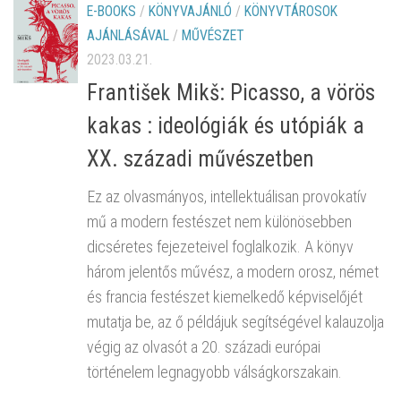
E-BOOKS
/
KÖNYVAJÁNLÓ
/
KÖNYVTÁROSOK
AJÁNLÁSÁVAL
/
MŰVÉSZET
2023.03.21.
František Mikš: Picasso, a vörös
kakas : ideológiák és utópiák a
XX. századi művészetben
Ez az olvasmányos, intellektuálisan provokatív
mű a modern festészet nem különösebben
dicséretes fejezeteivel foglalkozik. A könyv
három jelentős művész, a modern orosz, német
és francia festészet kiemelkedő képviselőjét
mutatja be, az ő példájuk segítségével kalauzolja
végig az olvasót a 20. századi európai
történelem legnagyobb válságkorszakain.