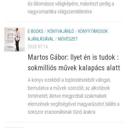
és látomásos világképére, másrészt pedig a
nagyromantika világszemléletére.
E-BOOKS
/
KÖNYVAJÁNLÓ
/
KÖNYVTÁROSOK
AJÁNLÁSÁVAL
/
MŰVÉSZET
2023.07.14.
Martos Gábor: Ilyet én is tudok :
sokmilliós művek kalapács alatt
A könyv ezekből a topleütésekből válogat,
bemutatva a művek szerzőit, az alkotások
történetét, illetve megpróbál szakmabeli
elemzések segítségével magyarázatot találni a
sokszor irracionálisnak tűnő árakra.