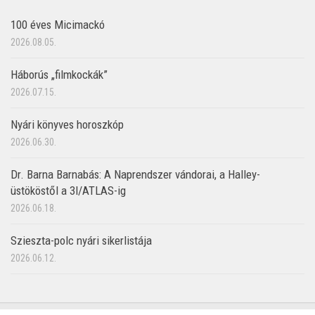
100 éves Micimackó
2026.08.05.
Háborús „filmkockák”
2026.07.15.
Nyári könyves horoszkóp
2026.06.30.
Dr. Barna Barnabás: A Naprendszer vándorai, a Halley-
üstököstől a 3I/ATLAS-ig
2026.06.18.
Szieszta-polc nyári sikerlistája
2026.06.12.