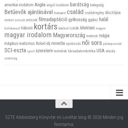
barátság
Anglia
amerikai irodalom
betegség
angol irodalom
család
Betűevők ajánlásával
disztópia
családregény
Budapest
filmadaptáció
halál
gyilkosság
gyász
emberi sorsok
erőszak
kortárs
háború
lélektani
Listák
holokauszt
kötelező
magyar
magyar irodalom
Magyarország
mágia
memoár
női sors
novella
mágikus realizmus
Nobel-díj
nyomozás
párkapcsolat
SCI-eszta
szerelem
USA
társadalomkritika
utazás
sport
testvérek
zsidóság
SZTE Klebelsberg Könyvtár és Levéltár blog © 2026 Minden jog
fenntartva.