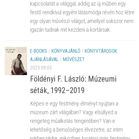
kapcsolatát a világgal, addig az új műben egy
festő rendkívül egyéni látásmódja révén hoz létre
egy olyan művészi világot, amellyel sokszor nem
igazán tudnak mit kezdeni a kortársak.
E-BOOKS
/
KÖNYVAJÁNLÓ
/
KÖNYVTÁROSOK
AJÁNLÁSÁVAL
/
MŰVÉSZET
2025.09.05.
Földényi F. László: Múzeumi
séták, 1992–2019
Képes-e egy festmény élményt nyújtani a
múzeum zárt világában? Vagy elsüllyed a
rengeteg műalkotás tengerében? Van-e
lehetőség a bensőséges élvezetre, az intim
párbeszédre, miközben tucatnyi más festmény