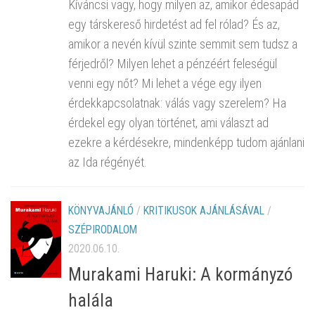
Kíváncsi vagy, hogy milyen az, amikor édesapád
egy társkereső hirdetést ad fel rólad? És az,
amikor a nevén kívül szinte semmit sem tudsz a
férjedről? Milyen lehet a pénzéért feleségül
venni egy nőt? Mi lehet a vége egy ilyen
érdekkapcsolatnak: válás vagy szerelem? Ha
érdekel egy olyan történet, ami választ ad
ezekre a kérdésekre, mindenképp tudom ajánlani
az Ida régényét.
KÖNYVAJÁNLÓ
/
KRITIKUSOK AJÁNLÁSÁVAL
/
SZÉPIRODALOM
2020.06.10.
Murakami Haruki: A kormányzó
halála