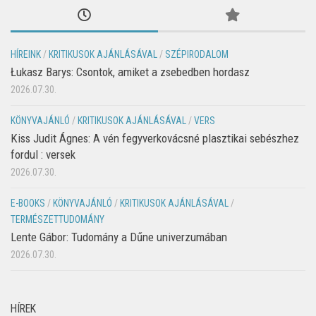
HÍREINK
/
KRITIKUSOK AJÁNLÁSÁVAL
/
SZÉPIRODALOM
Łukasz Barys: Csontok, amiket a zsebedben hordasz
2026.07.30.
KÖNYVAJÁNLÓ
/
KRITIKUSOK AJÁNLÁSÁVAL
/
VERS
Kiss Judit Ágnes: A vén fegyverkovácsné plasztikai sebészhez
fordul : versek
2026.07.30.
E-BOOKS
/
KÖNYVAJÁNLÓ
/
KRITIKUSOK AJÁNLÁSÁVAL
/
TERMÉSZETTUDOMÁNY
Lente Gábor: Tudomány a Dűne univerzumában
2026.07.30.
HÍREK