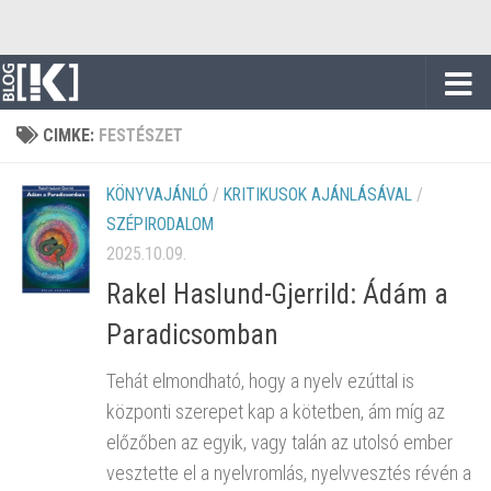
Skip to content
CIMKE:
FESTÉSZET
KÖNYVAJÁNLÓ
/
KRITIKUSOK AJÁNLÁSÁVAL
/
SZÉPIRODALOM
2025.10.09.
Rakel Haslund-Gjerrild: Ádám a
Paradicsomban
Tehát elmondható, hogy a nyelv ezúttal is
központi szerepet kap a kötetben, ám míg az
előzőben az egyik, vagy talán az utolsó ember
vesztette el a nyelvromlás, nyelvvesztés révén a