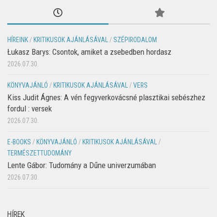
HÍREINK
/
KRITIKUSOK AJÁNLÁSÁVAL
/
SZÉPIRODALOM
Łukasz Barys: Csontok, amiket a zsebedben hordasz
2026.07.30.
KÖNYVAJÁNLÓ
/
KRITIKUSOK AJÁNLÁSÁVAL
/
VERS
Kiss Judit Ágnes: A vén fegyverkovácsné plasztikai sebészhez
fordul : versek
2026.07.30.
E-BOOKS
/
KÖNYVAJÁNLÓ
/
KRITIKUSOK AJÁNLÁSÁVAL
/
TERMÉSZETTUDOMÁNY
Lente Gábor: Tudomány a Dűne univerzumában
2026.07.30.
HÍREK