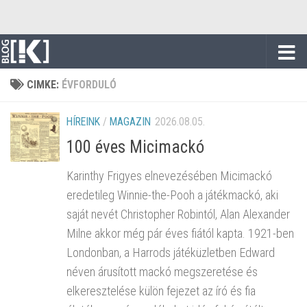
Skip to content
CIMKE:
ÉVFORDULÓ
HÍREINK
/
MAGAZIN
2026.08.05.
100 éves Micimackó
Karinthy Frigyes elnevezésében Micimackó
eredetileg Winnie-the-Pooh a játékmackó, aki
saját nevét Christopher Robintól, Alan Alexander
Milne akkor még pár éves fiától kapta. 1921-ben
Londonban, a Harrods játéküzletben Edward
néven árusított mackó megszeretése és
elkeresztelése külön fejezet az író és fia