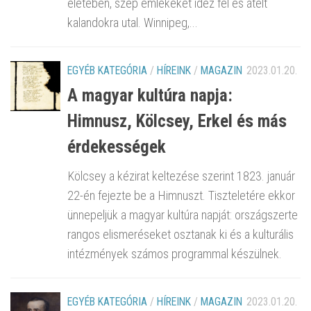
életében, szép emlékeket idéz fel és átélt
kalandokra utal. Winnipeg,...
EGYÉB KATEGÓRIA
/
HÍREINK
/
MAGAZIN
2023.01.20.
A magyar kultúra napja:
Himnusz, Kölcsey, Erkel és más
érdekességek
Kölcsey a kézirat keltezése szerint 1823. január
22-én fejezte be a Himnuszt. Tiszteletére ekkor
ünnepeljük a magyar kultúra napját: országszerte
rangos elismeréseket osztanak ki és a kulturális
intézmények számos programmal készülnek.
EGYÉB KATEGÓRIA
/
HÍREINK
/
MAGAZIN
2023.01.20.