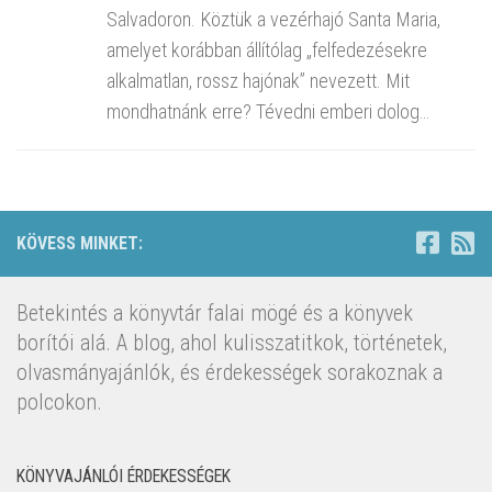
Salvadoron. Köztük a vezérhajó Santa Maria,
amelyet korábban állítólag „felfedezésekre
alkalmatlan, rossz hajónak” nevezett. Mit
mondhatnánk erre? Tévedni emberi dolog…
KÖVESS MINKET:
Betekintés a könyvtár falai mögé és a könyvek
borítói alá. A blog, ahol kulisszatitkok, történetek,
olvasmányajánlók, és érdekességek sorakoznak a
polcokon.
KÖNYVAJÁNLÓI ÉRDEKESSÉGEK