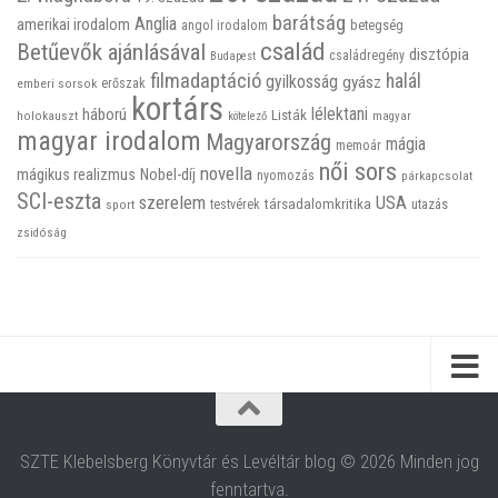
barátság
Anglia
amerikai irodalom
betegség
angol irodalom
család
Betűevők ajánlásával
disztópia
családregény
Budapest
filmadaptáció
halál
gyilkosság
gyász
emberi sorsok
erőszak
kortárs
háború
lélektani
Listák
holokauszt
kötelező
magyar
magyar irodalom
Magyarország
mágia
memoár
női sors
novella
mágikus realizmus
Nobel-díj
nyomozás
párkapcsolat
SCI-eszta
szerelem
USA
társadalomkritika
utazás
sport
testvérek
zsidóság
SZTE Klebelsberg Könyvtár és Levéltár blog © 2026 Minden jog
fenntartva.