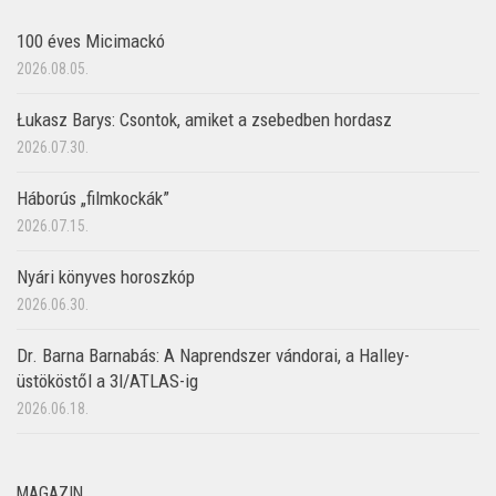
100 éves Micimackó
2026.08.05.
Łukasz Barys: Csontok, amiket a zsebedben hordasz
2026.07.30.
Háborús „filmkockák”
2026.07.15.
Nyári könyves horoszkóp
2026.06.30.
Dr. Barna Barnabás: A Naprendszer vándorai, a Halley-
üstököstől a 3I/ATLAS-ig
2026.06.18.
MAGAZIN