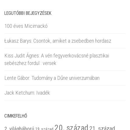
LEGUTÓBBI BEJEGYZÉSEK
100 éves Micimackó
Łukasz Barys: Csontok, amiket a zsebedben hordasz
Kiss Judit Ágnes: A vén fegyverkovácsné plasztikai
sebészhez fordul : versek
Lente Gábor: Tudomány a Dűne univerzumában
Jack Ketchum: Ivadék
CIMKEFELHŐ
20. század
21. század
2. világháború
19. század