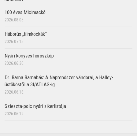
100 éves Micimackó
2026.08.05.
Háborús „filmkockák”
2026.07.15.
Nyári könyves horoszkóp
2026.06.30.
Dr. Barna Barnabás: A Naprendszer vándorai, a Halley-
üstököstől a 3I/ATLAS-ig
2026.06.18.
Szieszta-polc nyári sikerlistája
2026.06.12.