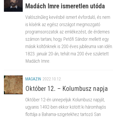
Madách Imre ismeretlen utóda
Valószínűleg kevésbé ismert évforduló, és nem
is kísérik az egész országot megmozgató
programsorozatok az emlékezést, de érdemes
számon tartani, hogy Petőfi Sándor mellett egy
másik költőnknek is 200 éves jubileuma van idén.
1823. január 20-án, tehát ma 200 éve született
Madách Imre.
MAGAZIN
2022.10.12.
Október 12. – Kolumbusz napja
Október 12-én ünnepeljük Kolumbusz napját,
ugyanis 1492-ben ekkor kötött ki háromhajós
flottája a Bahama-szigetekhez tartozó San