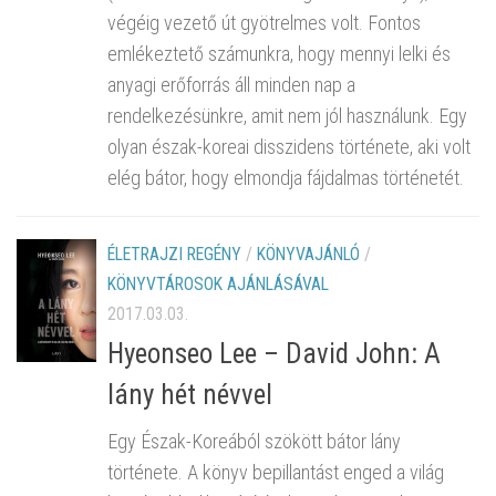
végéig vezető út gyötrelmes volt. Fontos
emlékeztető számunkra, hogy mennyi lelki és
anyagi erőforrás áll minden nap a
rendelkezésünkre, amit nem jól használunk. Egy
olyan észak-koreai disszidens története, aki volt
elég bátor, hogy elmondja fájdalmas történetét.
ÉLETRAJZI REGÉNY
/
KÖNYVAJÁNLÓ
/
KÖNYVTÁROSOK AJÁNLÁSÁVAL
2017.03.03.
Hyeonseo Lee – David John: A
lány hét névvel
Egy Észak-Koreából szökött bátor lány
története. A könyv bepillantást enged a világ