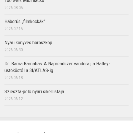
100 éves Micimackó
2026.08.05.
Háborús „filmkockák”
2026.07.15.
Nyári könyves horoszkóp
2026.06.30.
Dr. Barna Barnabás: A Naprendszer vándorai, a Halley-
üstököstől a 3I/ATLAS-ig
2026.06.18.
Szieszta-polc nyári sikerlistája
2026.06.12.