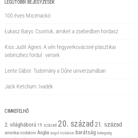
LEGUTÓBBI BEJEGYZÉSEK
100 éves Micimackó
Łukasz Barys: Csontok, amiket a zsebedben hordasz
Kiss Judit Ágnes: A vén fegyverkovácsné plasztikai
sebészhez fordul : versek
Lente Gábor: Tudomány a Dűne univerzumában
Jack Ketchum: Ivadék
CIMKEFELHŐ
20. század
21. század
2. világháború
19. század
barátság
Anglia
amerikai irodalom
betegség
angol irodalom