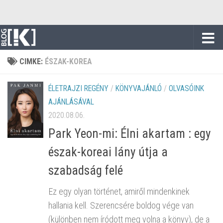
Skip to content
CIMKE:
ÉSZAK-KOREA
ÉLETRAJZI REGÉNY
/
KÖNYVAJÁNLÓ
/
OLVASÓINK
AJÁNLÁSÁVAL
2020.08.06.
Park Yeon-mi: Élni akartam : egy
észak-koreai lány útja a
szabadság felé
Ez egy olyan történet, amiről mindenkinek
hallania kell. Szerencsére boldog vége van
(különben nem íródott meg volna a könyv), de a