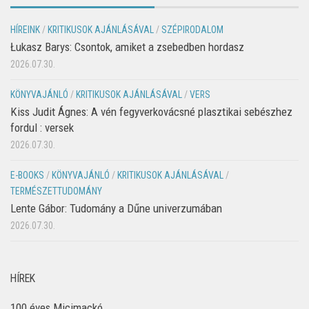
HÍREINK
/
KRITIKUSOK AJÁNLÁSÁVAL
/
SZÉPIRODALOM
Łukasz Barys: Csontok, amiket a zsebedben hordasz
2026.07.30.
KÖNYVAJÁNLÓ
/
KRITIKUSOK AJÁNLÁSÁVAL
/
VERS
Kiss Judit Ágnes: A vén fegyverkovácsné plasztikai sebészhez
fordul : versek
2026.07.30.
E-BOOKS
/
KÖNYVAJÁNLÓ
/
KRITIKUSOK AJÁNLÁSÁVAL
/
TERMÉSZETTUDOMÁNY
Lente Gábor: Tudomány a Dűne univerzumában
2026.07.30.
HÍREK
100 éves Micimackó