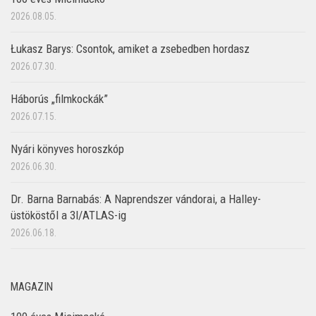
2026.08.05.
Łukasz Barys: Csontok, amiket a zsebedben hordasz
2026.07.30.
Háborús „filmkockák”
2026.07.15.
Nyári könyves horoszkóp
2026.06.30.
Dr. Barna Barnabás: A Naprendszer vándorai, a Halley-
üstököstől a 3I/ATLAS-ig
2026.06.18.
MAGAZIN