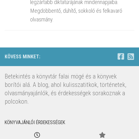
legzártabb diktatúrájának mindennapjaiba.
Megdöbbentő, dühítő, sokkoló és felkavaró
olvasmány.
KÖVESS MINKET:
Betekintés a könyvtár falai mögé és a könyvek
borítói alá. A blog, ahol kulisszatitkok, történetek,
olvasmányajánlók, és érdekességek sorakoznak a
polcokon.
KÖNYVAJÁNLÓI ÉRDEKESSÉGEK