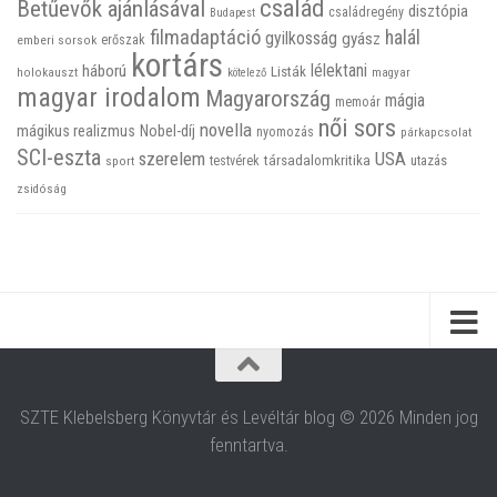
család
Betűevők ajánlásával
disztópia
családregény
Budapest
filmadaptáció
halál
gyilkosság
gyász
emberi sorsok
erőszak
kortárs
háború
lélektani
Listák
holokauszt
kötelező
magyar
magyar irodalom
Magyarország
mágia
memoár
női sors
novella
mágikus realizmus
Nobel-díj
nyomozás
párkapcsolat
SCI-eszta
szerelem
USA
társadalomkritika
utazás
sport
testvérek
zsidóság
SZTE Klebelsberg Könyvtár és Levéltár blog © 2026 Minden jog
fenntartva.