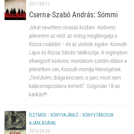
2017.09.11.
Cserna-Szabó András: Sömmi
Jókat nevettem olvasás közben. Kedvenc
jelenetem az első: az ördög meglátogatja a
Rózsa családot – és az utolsók egyike: Kossuth
Lajos és Rózsa Sándor találkozója. A regényben
elhangzott kedvenc mondatom szintén ebben a
jelenetben van, Kossuth mondja feleségének:
„Terézkém, drága kincsem, e perc most nem
kalácsmajszolásra termett”. Szigorúan 18-as
karikás!!!!
ÉLETMÓD
/
KÖNYVAJÁNLÓ
/
KÖNYVTÁROSOK
AJÁNLÁSÁVAL
2016.09.30.