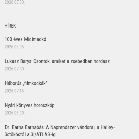
2026.07.30.
HÍREK
100 éves Micimackó
2026.08.05.
Łukasz Barys: Csontok, amiket a zsebedben hordasz
2026.07.30.
Háborús „filmkockák”
2026.07.15.
Nyári könyves horoszkóp
2026.06.30.
Dr. Barna Barnabás: A Naprendszer vándorai, a Halley-
üstököstől a 3I/ATLAS-ig