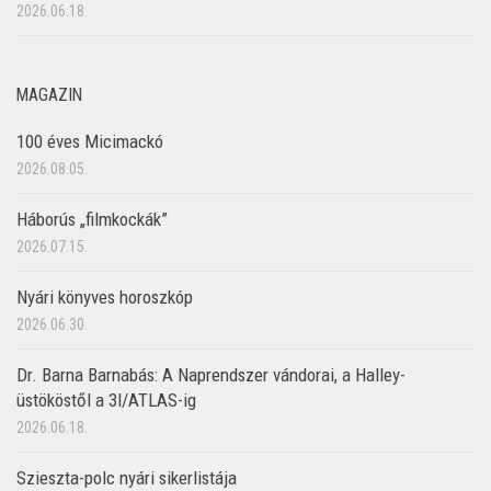
2026.06.18.
MAGAZIN
100 éves Micimackó
2026.08.05.
Háborús „filmkockák”
2026.07.15.
Nyári könyves horoszkóp
2026.06.30.
Dr. Barna Barnabás: A Naprendszer vándorai, a Halley-
üstököstől a 3I/ATLAS-ig
2026.06.18.
Szieszta-polc nyári sikerlistája