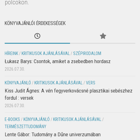
polcokon.
KÖNYVAJÁNLÓI ÉRDEKESSÉGEK
HÍREINK
/
KRITIKUSOK AJÁNLÁSÁVAL
/
SZÉPIRODALOM
Łukasz Barys: Csontok, amiket a zsebedben hordasz
2026.07.30.
KÖNYVAJÁNLÓ
/
KRITIKUSOK AJÁNLÁSÁVAL
/
VERS
Kiss Judit Ágnes: A vén fegyverkovácsné plasztikai sebészhez
fordul : versek
2026.07.30.
E-BOOKS
/
KÖNYVAJÁNLÓ
/
KRITIKUSOK AJÁNLÁSÁVAL
/
TERMÉSZETTUDOMÁNY
Lente Gábor: Tudomány a Dűne univerzumában