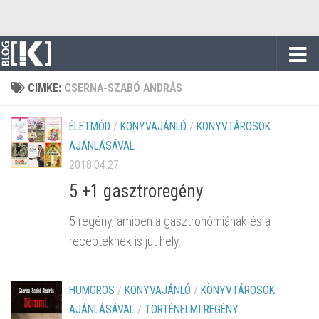
Skip to content
CIMKE:
CSERNA-SZABÓ ANDRÁS
ÉLETMÓD
/
KÖNYVAJÁNLÓ
/
KÖNYVTÁROSOK
AJÁNLÁSÁVAL
2018.04.27.
5 +1 gasztroregény
5 regény, amiben a gasztronómiának és a
recepteknek is jut hely.
HUMOROS
/
KÖNYVAJÁNLÓ
/
KÖNYVTÁROSOK
AJÁNLÁSÁVAL
/
TÖRTÉNELMI REGÉNY