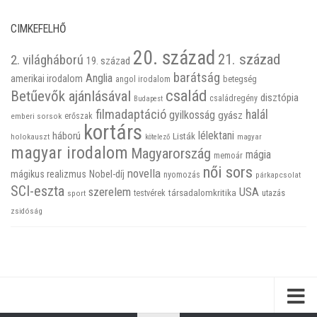
CIMKEFELHŐ
20. század
21. század
2. világháború
19. század
barátság
Anglia
amerikai irodalom
betegség
angol irodalom
család
Betűevők ajánlásával
disztópia
családregény
Budapest
filmadaptáció
halál
gyilkosság
gyász
emberi sorsok
erőszak
kortárs
háború
lélektani
Listák
holokauszt
kötelező
magyar
magyar irodalom
Magyarország
mágia
memoár
női sors
novella
mágikus realizmus
Nobel-díj
nyomozás
párkapcsolat
SCI-eszta
szerelem
USA
társadalomkritika
utazás
sport
testvérek
zsidóság