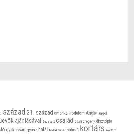
. század
21. század
Anglia
amerikai irodalom
angol
család
űevők ajánlásával
disztópia
családregény
Budapest
kortárs
ció
halál
gyilkosság
gyász
háború
holokauszt
kötelező