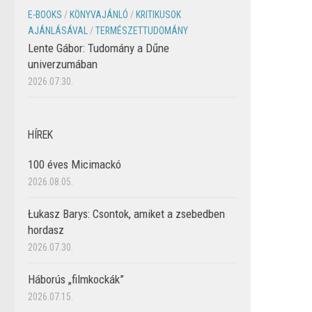
E-BOOKS
/
KÖNYVAJÁNLÓ
/
KRITIKUSOK
AJÁNLÁSÁVAL
/
TERMÉSZETTUDOMÁNY
Lente Gábor: Tudomány a Dűne
univerzumában
2026.07.30.
HÍREK
100 éves Micimackó
2026.08.05.
Łukasz Barys: Csontok, amiket a zsebedben
hordasz
2026.07.30.
Háborús „filmkockák”
2026.07.15.