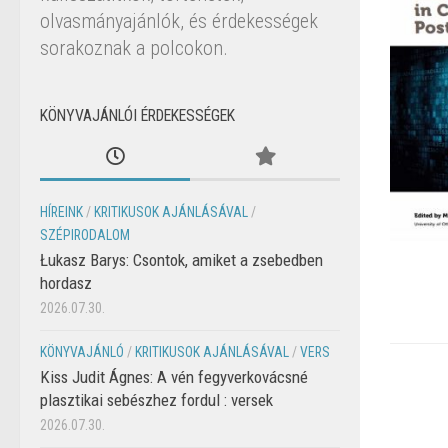
olvasmányajánlók, és érdekességek
sorakoznak a polcokon.
KÖNYVAJÁNLÓI ÉRDEKESSÉGEK
HÍREINK
/
KRITIKUSOK AJÁNLÁSÁVAL
/
SZÉPIRODALOM
Łukasz Barys: Csontok, amiket a zsebedben
hordasz
2026.07.30.
KÖNYVAJÁNLÓ
/
KRITIKUSOK AJÁNLÁSÁVAL
/
VERS
Kiss Judit Ágnes: A vén fegyverkovácsné
plasztikai sebészhez fordul : versek
2026.07.30.