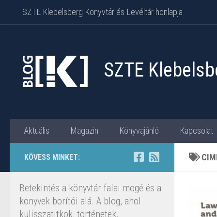
SZTE Klebelsberg Könyvtár és Levéltár honlapja
Skip to content
SZTE Klebelsbe
Aktuális
Magazin
Könyvajánló
Kapcsolat
CIM
KÖVESS MINKET:
Betekintés a könyvtár falai mögé és a
könyvek borítói alá. A blog, ahol
kulisszatitkok, történetek,