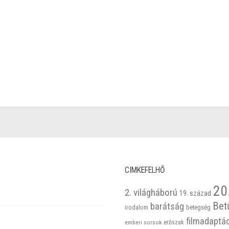
CIMKEFELHŐ
20
2. világháború
19. század
Bet
barátság
betegség
irodalom
filmadaptá
emberi sorsok
erőszak