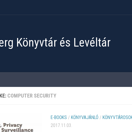
rg Könyvtár és Levéltár
KE:
COMPUTER SECURITY
E-BOOKS
/
KÖNYVAJÁNLÓ
/
KÖNYVTÁROSOK
2017.11.03.