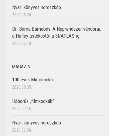
Nyári könyves horoszkóp
2026.06.30.
Dr. Barna Barnabás: A Naprendszer vándorai,
a Halley-üstököstől a 3I/ATLAS-ig
2026.06.18.
MAGAZIN
100 éves Micimackó
2026.08.05.
Háborús „filmkockák”
2026.07.15.
Nyári könyves horoszkóp
2026.06.30.