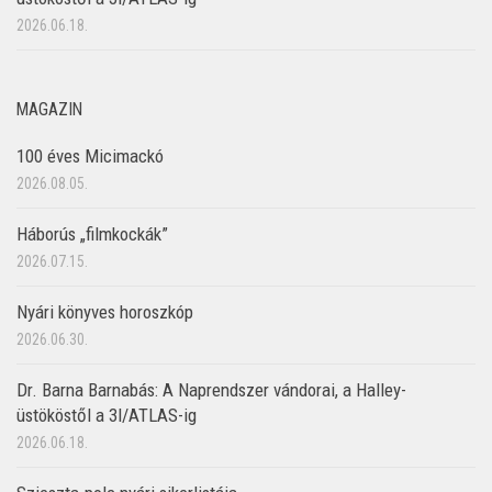
2026.06.18.
MAGAZIN
100 éves Micimackó
2026.08.05.
Háborús „filmkockák”
2026.07.15.
Nyári könyves horoszkóp
2026.06.30.
Dr. Barna Barnabás: A Naprendszer vándorai, a Halley-
üstököstől a 3I/ATLAS-ig
2026.06.18.