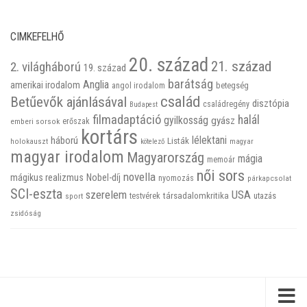
CIMKEFELHŐ
20. század
21. század
2. világháború
19. század
barátság
Anglia
amerikai irodalom
betegség
angol irodalom
család
Betűevők ajánlásával
disztópia
családregény
Budapest
filmadaptáció
halál
gyilkosság
gyász
emberi sorsok
erőszak
kortárs
háború
lélektani
Listák
holokauszt
kötelező
magyar
magyar irodalom
Magyarország
mágia
memoár
női sors
novella
mágikus realizmus
Nobel-díj
nyomozás
párkapcsolat
SCI-eszta
szerelem
USA
társadalomkritika
utazás
sport
testvérek
zsidóság