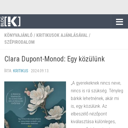
Skip to content
KÖNYVAJÁNLÓ
/
KRITIKUSOK AJÁNLÁSÁVAL
/
SZÉPIRODALOM
Clara Dupont-Monod: Egy közülünk
ÍRTA:
KRITIKUS
·
2024.09.13.
„A gyerekeknek nincs neve,
nincs is rá szükség. Tényleg
bárkik lehetnének, akár mi
is, egy közülünk. Az
elbeszélő nézőpont
kiválasztása különleges,