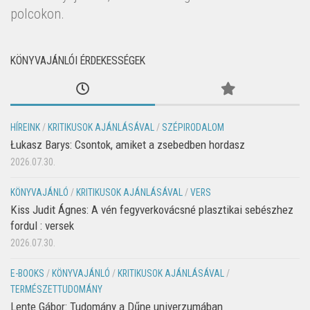
polcokon.
KÖNYVAJÁNLÓI ÉRDEKESSÉGEK
HÍREINK
/
KRITIKUSOK AJÁNLÁSÁVAL
/
SZÉPIRODALOM
Łukasz Barys: Csontok, amiket a zsebedben hordasz
2026.07.30.
KÖNYVAJÁNLÓ
/
KRITIKUSOK AJÁNLÁSÁVAL
/
VERS
Kiss Judit Ágnes: A vén fegyverkovácsné plasztikai sebészhez
fordul : versek
2026.07.30.
E-BOOKS
/
KÖNYVAJÁNLÓ
/
KRITIKUSOK AJÁNLÁSÁVAL
/
TERMÉSZETTUDOMÁNY
Lente Gábor: Tudomány a Dűne univerzumában