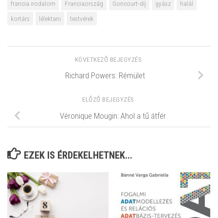
francia irodalom
Franciaország
Goncourt-díj
gyász
halál
kortárs
lélektani
testvérek
KÖVETKEZŐ BEJEGYZÉS
Richard Powers: Rémület
ELŐZŐ BEJEGYZÉS
Véronique Mougin: Ahol a tű átfér
EZEK IS ÉRDEKELHETNEK...