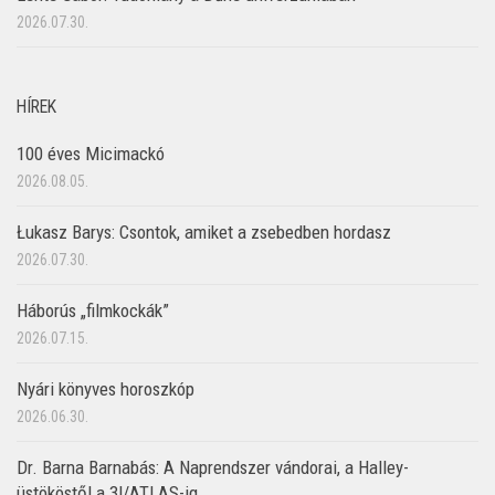
2026.07.30.
HÍREK
100 éves Micimackó
2026.08.05.
Łukasz Barys: Csontok, amiket a zsebedben hordasz
2026.07.30.
Háborús „filmkockák”
2026.07.15.
Nyári könyves horoszkóp
2026.06.30.
Dr. Barna Barnabás: A Naprendszer vándorai, a Halley-
üstököstől a 3I/ATLAS-ig