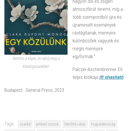
nagyon ősi és zsigeri
atmoszférát teremt, míg a
több szempontból újra és
újramesélt események
rávilágítanak, mennyire
különbözőek vagyunk és
mégis mennyire
egyformák.”
Kattints a képre, és nézd meg a
katalógusunkban!
Palczer-Aschenbrenner Eti
teljes kritikája
itt olvasható
.
Budapest : General Press, 2023
Tags:
család
emberi sorsok
felnőtté válás
fogyatékosság