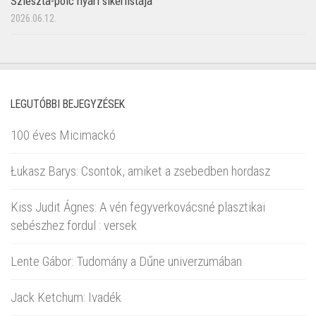
Szieszta-polc nyári sikerlistája
2026.06.12.
LEGUTÓBBI BEJEGYZÉSEK
100 éves Micimackó
Łukasz Barys: Csontok, amiket a zsebedben hordasz
Kiss Judit Ágnes: A vén fegyverkovácsné plasztikai
sebészhez fordul : versek
Lente Gábor: Tudomány a Dűne univerzumában
Jack Ketchum: Ivadék