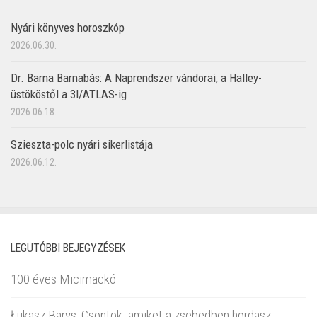
Nyári könyves horoszkóp
2026.06.30.
Dr. Barna Barnabás: A Naprendszer vándorai, a Halley-
üstököstől a 3I/ATLAS-ig
2026.06.18.
Szieszta-polc nyári sikerlistája
2026.06.12.
LEGUTÓBBI BEJEGYZÉSEK
100 éves Micimackó
Łukasz Barys: Csontok, amiket a zsebedben hordasz