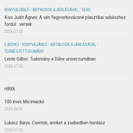
KÖNYVAJÁNLÓ
/
KRITIKUSOK AJÁNLÁSÁVAL
/
VERS
Kiss Judit Ágnes: A vén fegyverkovácsné plasztikai sebészhez
fordul : versek
2026.07.30.
E-BOOKS
/
KÖNYVAJÁNLÓ
/
KRITIKUSOK AJÁNLÁSÁVAL
/
TERMÉSZETTUDOMÁNY
Lente Gábor: Tudomány a Dűne univerzumában
2026.07.30.
HÍREK
100 éves Micimackó
2026.08.05.
Łukasz Barys: Csontok, amiket a zsebedben hordasz
2026.07.30.