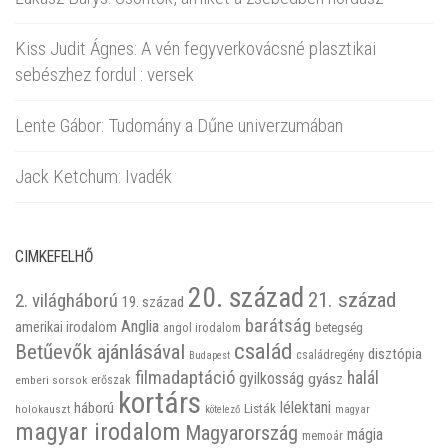
Kiss Judit Ágnes: A vén fegyverkovácsné plasztikai
sebészhez fordul : versek
Lente Gábor: Tudomány a Dűne univerzumában
Jack Ketchum: Ivadék
CIMKEFELHŐ
20. század
21. század
2. világháború
19. század
barátság
Anglia
amerikai irodalom
betegség
angol irodalom
család
Betűevők ajánlásával
disztópia
családregény
Budapest
filmadaptáció
halál
gyilkosság
gyász
emberi sorsok
erőszak
kortárs
háború
lélektani
Listák
holokauszt
kötelező
magyar
magyar irodalom
Magyarország
mágia
memoár