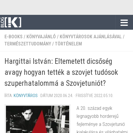
Skip to content
E-BOOKS
/
KÖNYVAJÁNLÓ
/
KÖNYVTÁROSOK AJÁNLÁSÁVAL
/
TERMÉSZETTUDOMÁNY
/
TÖRTÉNELEM
Hargittai István: Eltemetett dicsőség
avagy hogyan tették a szovjet tudósok
szuperhatalommá a Szovjetuniót?
ÍRTA:
KÖNYVTÁROS
· DÁTUM
2020.06.24.
· FRISSÍTVE
2022.05.10.
A 20. század egyik
legnagyobb horderejű
fejleménye a Szovjetunió
kialakulása és világhatalmi