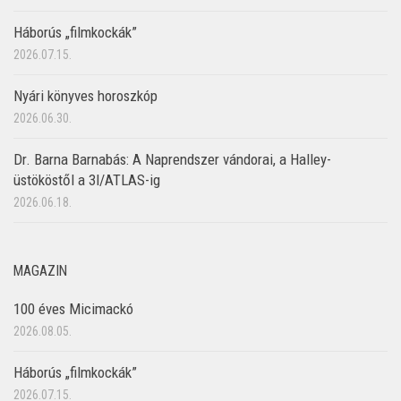
Háborús „filmkockák”
2026.07.15.
Nyári könyves horoszkóp
2026.06.30.
Dr. Barna Barnabás: A Naprendszer vándorai, a Halley-
üstököstől a 3I/ATLAS-ig
2026.06.18.
MAGAZIN
100 éves Micimackó
2026.08.05.
Háborús „filmkockák”
2026.07.15.