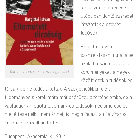
státuszra emelkedése.
Utóbbiban döntő szerepet
játszottak a szovjet
tudósok.
Hargittai István
szemléletesen mutatja be
azokat a szinte lehetetlen
körülményeket, amelyek
Kattints a képre, és nézd meg online!
között ezek a tudósok és
társaik kiemelkedőt alkottak. A szovjet időkben elért
tudományos sikerek mára már beépültek a történelembe, de a
vasfüggöny mögötti tudomány és tudósok megismerése és
megértése nélkül nem érthetjük meg mindazt, ami a viharos
huszadik században történt.
Budapest : Akadémiai K., 2014