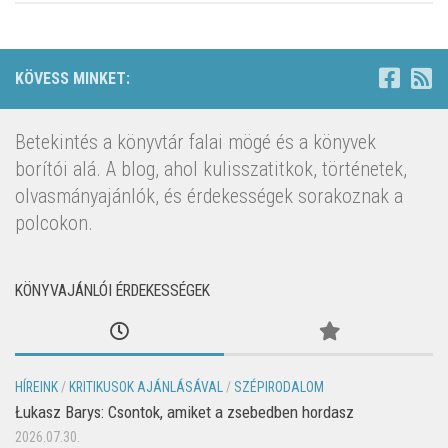
KÖVESS MINKET:
Betekintés a könyvtár falai mögé és a könyvek
borítói alá. A blog, ahol kulisszatitkok, történetek,
olvasmányajánlók, és érdekességek sorakoznak a
polcokon.
KÖNYVAJÁNLÓI ÉRDEKESSÉGEK
HÍREINK
/
KRITIKUSOK AJÁNLÁSÁVAL
/
SZÉPIRODALOM
Łukasz Barys: Csontok, amiket a zsebedben hordasz
2026.07.30.