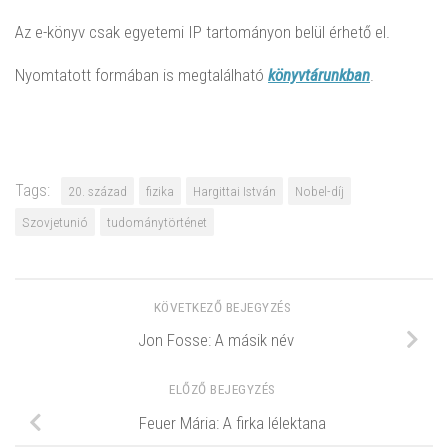
Az e-könyv csak egyetemi IP tartományon belül érhető el.
Nyomtatott formában is megtalálható
könyvtárunkban
.
Tags:
20. század
fizika
Hargittai István
Nobel-díj
Szovjetunió
tudománytörténet
KÖVETKEZŐ BEJEGYZÉS
Jon Fosse: A másik név
ELŐZŐ BEJEGYZÉS
Feuer Mária: A firka lélektana