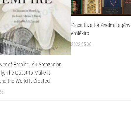
Passuth, a történelmi regény
emlékíró
2022.05.30.
wer of Empire : An Amazonian
ly, The Quest to Make It
and the World It Created
25.