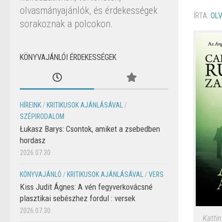
olvasmányajánlók, és érdekességek
ÍRTA:
OL
sorakoznak a polcokon.
KÖNYVAJÁNLÓI ÉRDEKESSÉGEK
HÍREINK
/
KRITIKUSOK AJÁNLÁSÁVAL
/
SZÉPIRODALOM
Łukasz Barys: Csontok, amiket a zsebedben
hordasz
2026.07.30.
KÖNYVAJÁNLÓ
/
KRITIKUSOK AJÁNLÁSÁVAL
/
VERS
Kiss Judit Ágnes: A vén fegyverkovácsné
plasztikai sebészhez fordul : versek
2026.07.30.
Kattin