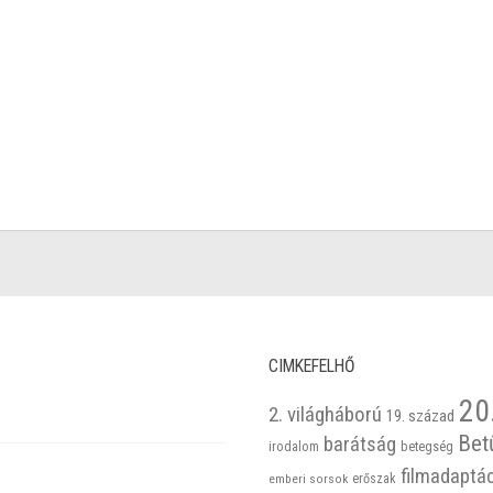
CIMKEFELHŐ
20
2. világháború
19. század
Bet
barátság
betegség
irodalom
filmadaptá
emberi sorsok
erőszak