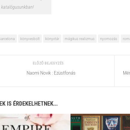
katalógusunkban!
Barcelona
könyvesbolt
könyvtár
mágikus realizmus
nyomozás
rom
ELŐZŐ BEJEGYZÉS
Naomi Novik : Ezüstfonás
Mér
EK IS ÉRDEKELHETNEK...