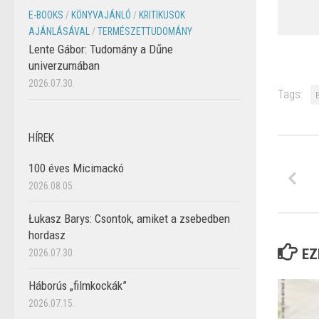
E-BOOKS
/
KÖNYVAJÁNLÓ
/
KRITIKUSOK
AJÁNLÁSÁVAL
/
TERMÉSZETTUDOMÁNY
Lente Gábor: Tudomány a Dűne
univerzumában
2026.07.30.
Tags:
HÍREK
100 éves Micimackó
2026.08.05.
Łukasz Barys: Csontok, amiket a zsebedben
hordasz
EZ
2026.07.30.
Háborús „filmkockák”
2026.07.15.