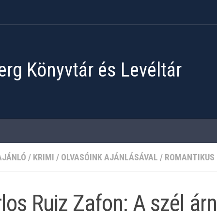
rg Könyvtár és Levéltár
AJÁNLÓ
/
KRIMI
/
OLVASÓINK AJÁNLÁSÁVAL
/
ROMANTIKUS
los Ruiz Zafon: A ​szél ár