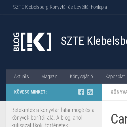
SZTE Klebelsberg Könyvtár és Levéltár honlapja
Skip to content
SZTE Klebelsbe
Aktuális
Magazin
Könyvajánló
Kapcsolat
KÖNYV
KÖVESS MINKET:
Betekintés a könyvtár falai mögé és a
Car
könyvek borítói alá. A blog, ahol
kulisszatitkok, történetek,