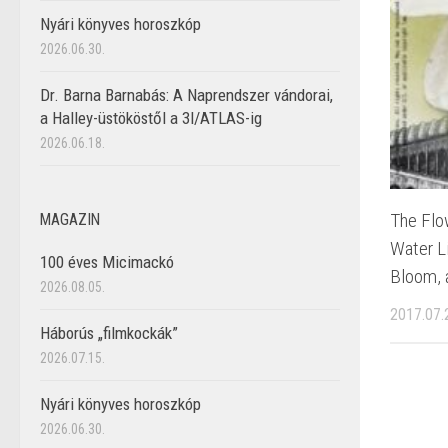
Nyári könyves horoszkóp
2026.06.30.
Dr. Barna Barnabás: A Naprendszer vándorai,
a Halley-üstököstől a 3I/ATLAS-ig
2026.06.18.
The Flo
MAGAZIN
Water Li
100 éves Micimackó
Bloom, 
2026.08.05.
2017.07.
Háborús „filmkockák”
2026.07.15.
Nyári könyves horoszkóp
2026.06.30.