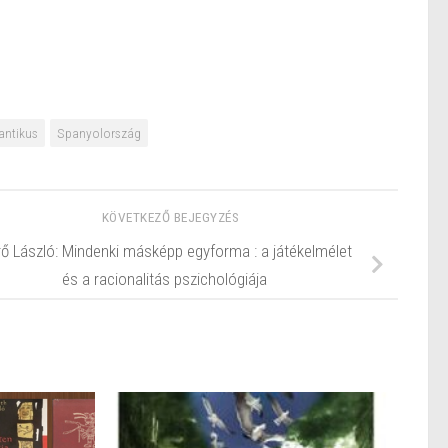
antikus
Spanyolország
KÖVETKEZŐ BEJEGYZÉS
ő László: Mindenki másképp egyforma : a játékelmélet
és a racionalitás pszichológiája