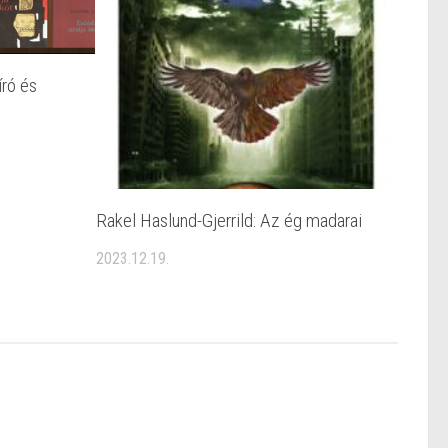
író és
Rakel Haslund-Gjerrild: Az ég madarai
2023.12.19.