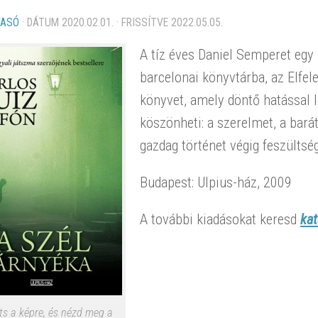
VASÓ
· DÁTUM
2020.02.01.
· FRISSÍTVE
2022.05.05.
A tíz éves Daniel Semperet egy 
barcelonai könyvtárba, az Elfe
könyvet, amely döntő hatással l
köszönheti: a szerelmet, a bará
gazdag történet végig feszültség
Budapest: Ulpius-ház, 2009
A további kiadásokat keresd
ka
ts a képre, és nézd meg a