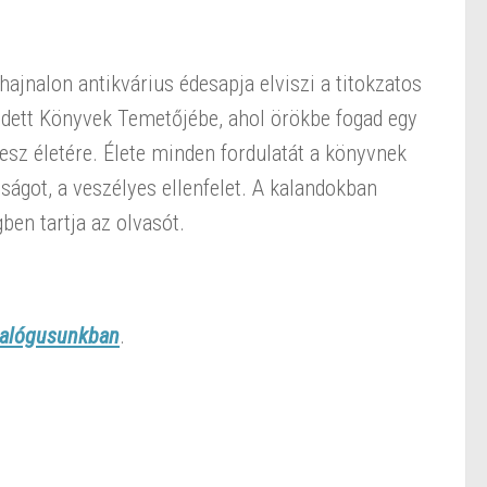
hajnalon antikvárius édesapja elviszi a titokzatos
ledett Könyvek Temetőjébe, ahol örökbe fogad egy
esz életére. Élete minden fordulatát a könyvnek
tságot, a veszélyes ellenfelet. A kalandokban
ben tartja az olvasót.
talógusunkban
.