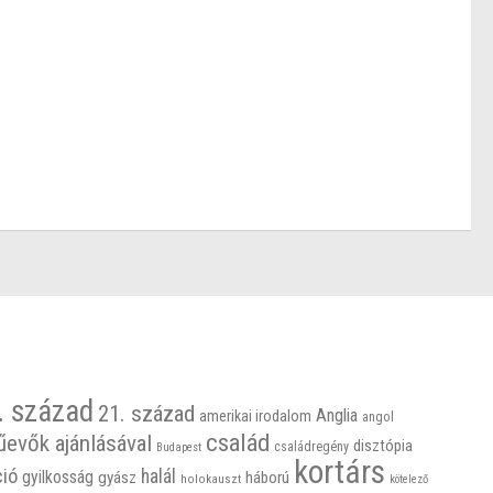
. század
21. század
Anglia
amerikai irodalom
angol
család
űevők ajánlásával
disztópia
családregény
Budapest
kortárs
ció
halál
gyilkosság
gyász
háború
holokauszt
kötelező