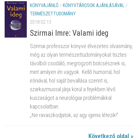
KÖNYVAJÁNLÓ
/
KÖNYVTÁROSOK AJÁNLÁSÁVAL
/
TERMÉSZETTUDOMÁNY
2018.02.13.
Szirmai Imre: Valami ideg
Szirmai professzor könyve élvezetes olvasmány,
még az olyan természettudományokat tisztes
távolból csodáló, megrögzött bölcsésznek is,
mint amilyen én vagyok. Kellő humorral, hol
iróniával, hol saját bevallása szerint is,
szarkazmussal járja körül a fejekben lévő
kuszaságot a neurológiai problémákkal
kapcsolatban.
„Ne ravaszkodjatok, az agy igenis létezik!”
Következő oldal »