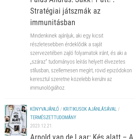
Stratégiai játszmák az
immunitásban
Mindenkinek ajánljuk, aki egy kicsit
részletesebben érdeklődik a saját
szervezetében zajló folyamatok iránt, és aki a
„száraz” tudományos leírás helyett élvezetes
stílusban, szellemesen megírt, rövid epizódokon
keresztül szeretne közelebb kerülni az
immunológiához.
KÖNYVAJÁNLÓ
/
KRITIKUSOK AJÁNLÁSÁVAL
/
TERMÉSZETTUDOMÁNY
2023.12.21.
Arnold van de Laar: Kés alatt – A