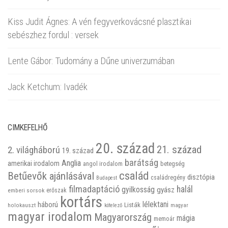
Kiss Judit Ágnes: A vén fegyverkovácsné plasztikai
sebészhez fordul : versek
Lente Gábor: Tudomány a Dűne univerzumában
Jack Ketchum: Ivadék
CIMKEFELHŐ
20. század
21. század
2. világháború
19. század
barátság
Anglia
amerikai irodalom
betegség
angol irodalom
család
Betűevők ajánlásával
disztópia
családregény
Budapest
filmadaptáció
halál
gyilkosság
gyász
emberi sorsok
erőszak
kortárs
háború
lélektani
Listák
holokauszt
kötelező
magyar
magyar irodalom
Magyarország
mágia
memoár