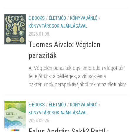
E-BOOKS
/
ÉLETMÓD
/
KÖNYVAJÁNLÓ
/
KÖNYVTÁROSOK AJÁNLÁSÁVAL
2026.01.08.
Tuomas Aivelo: Végtelen
paraziták
A Végtelen paraziták egy ismeretlen világot tár
fel előttünk: a bélférgek, a vírusok és a
baktériumok perspektívájából tekint az életünkre.
E-BOOKS
/
ÉLETMÓD
/
KÖNYVAJÁNLÓ
/
KÖNYVTÁROSOK AJÁNLÁSÁVAL
2024.02.26.
Falus András: Sakk? Patt! :