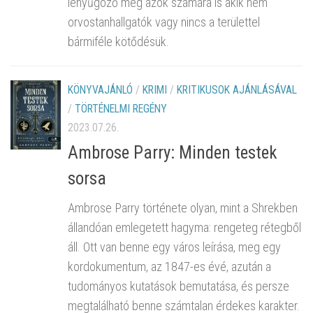
lenyűgöző még azok számára is akik nem
orvostanhallgatók vagy nincs a területtel
bármiféle kötődésük.
KÖNYVAJÁNLÓ
/
KRIMI
/
KRITIKUSOK AJÁNLÁSÁVAL
/
TÖRTÉNELMI REGÉNY
2023.07.26.
Ambrose Parry: Minden testek
sorsa
Ambrose Parry története olyan, mint a Shrekben
állandóan emlegetett hagyma: rengeteg rétegből
áll. Ott van benne egy város leírása, meg egy
kordokumentum, az 1847-es évé, azután a
tudományos kutatások bemutatása, és persze
megtalálható benne számtalan érdekes karakter.