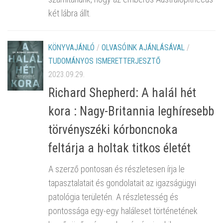
két lábra állt.
KÖNYVAJÁNLÓ
/
OLVASÓINK AJÁNLÁSÁVAL
/
TUDOMÁNYOS ISMERETTERJESZTŐ
2023.09.29.
Richard Shepherd: A halál hét
kora : Nagy-Britannia leghíresebb
törvényszéki kórboncnoka
feltárja a holtak titkos életét
A szerző pontosan és részletesen írja le
tapasztalatait és gondolatait az igazságügyi
patológia területén. A részletesség és
pontossága egy-egy haláleset történetének