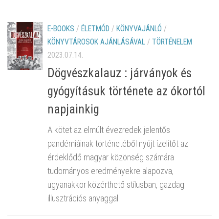
E-BOOKS
/
ÉLETMÓD
/
KÖNYVAJÁNLÓ
/
KÖNYVTÁROSOK AJÁNLÁSÁVAL
/
TÖRTÉNELEM
2023.07.14.
Dögvészkalauz : járványok és
gyógyításuk története az ókortól
napjainkig
A kötet az elmúlt évezredek jelentős
pandémiáinak történetéből nyújt ízelítőt az
érdeklődő magyar közönség számára
tudományos eredményekre alapozva,
ugyanakkor közérthető stílusban, gazdag
illusztrációs anyaggal.