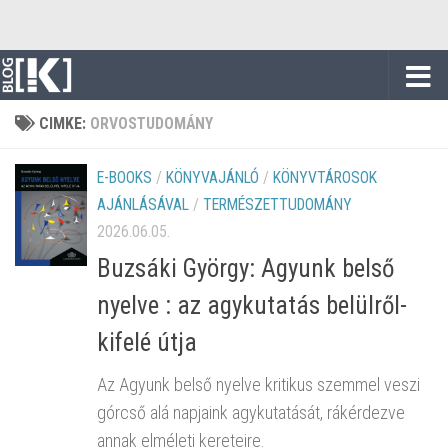
Skip to content
CIMKE:
ORVOSTUDOMÁNY
E-BOOKS
/
KÖNYVAJÁNLÓ
/
KÖNYVTÁROSOK
AJÁNLÁSÁVAL
/
TERMÉSZETTUDOMÁNY
2026.06.05.
Buzsáki György: Agyunk belső
nyelve : az agykutatás belülről-
kifelé útja
Az Agyunk belső nyelve kritikus szemmel veszi
górcső alá napjaink agykutatását, rákérdezve
annak elméleti kereteire.