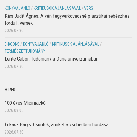
KÖNYVAJÁNLÓ
/
KRITIKUSOK AJÁNLÁSÁVAL
/
VERS
Kiss Judit Ágnes: A vén fegyverkovácsné plasztikai sebészhez
fordul : versek
2026.07.30.
E-BOOKS
/
KÖNYVAJÁNLÓ
/
KRITIKUSOK AJÁNLÁSÁVAL
/
TERMÉSZETTUDOMÁNY
Lente Gábor: Tudomány a Dűne univerzumában
2026.07.30.
HÍREK
100 éves Micimackó
2026.08.05.
Łukasz Barys: Csontok, amiket a zsebedben hordasz
2026.07.30.