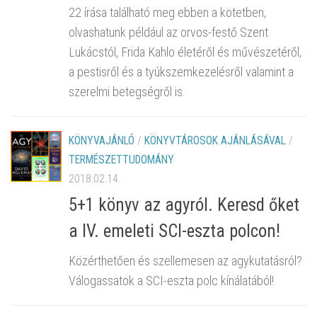
22 írása található meg ebben a kötetben,
olvashatunk például az orvos-festő Szent
Lukácstól, Frida Kahlo életéről és művészetéről,
a pestisről és a tyúkszemkezelésről valamint a
szerelmi betegségről is.
KÖNYVAJÁNLÓ
/
KÖNYVTÁROSOK AJÁNLÁSÁVAL
/
TERMÉSZETTUDOMÁNY
2018.02.14.
5+1 könyv az agyról. Keresd őket
a IV. emeleti SCI-eszta polcon!
Közérthetően és szellemesen az agykutatásról?
Válogassatok a SCI-eszta polc kínálatából!