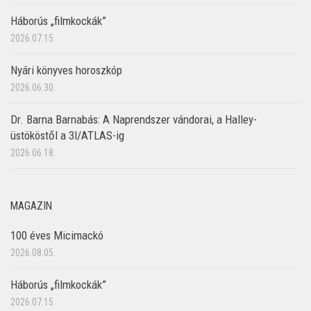
Háborús „filmkockák”
2026.07.15.
Nyári könyves horoszkóp
2026.06.30.
Dr. Barna Barnabás: A Naprendszer vándorai, a Halley-
üstököstől a 3I/ATLAS-ig
2026.06.18.
MAGAZIN
100 éves Micimackó
2026.08.05.
Háborús „filmkockák”
2026.07.15.