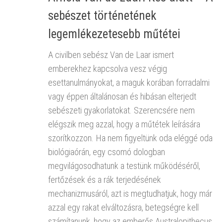
sebészet történetének
legemlékezetesebb műtétei
A civilben sebész Van de Laar ismert
emberekhez kapcsolva vesz végig
esettanulmányokat, a maguk korában forradalmi
vagy éppen általánosan és hibásan elterjedt
sebészeti gyakorlatokat. Szerencsére nem
elégszik meg azzal, hogy a műtétek leírására
szorítkozzon. Ha nem figyeltünk oda eléggé oda
biológiaórán, egy csomó dologban
megvilágosodhatunk a testünk működéséről,
fertőzések és a rák terjedésének
mechanizmusáról, azt is megtudhatjuk, hogy már
azzal egy rakat elváltozásra, betegségre kell
számítanunk, hogy az emberős Australopithecus