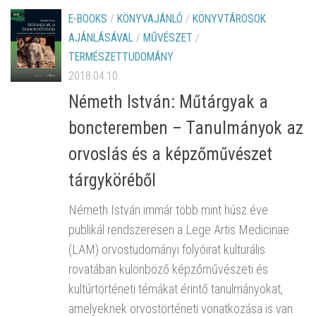
E-BOOKS
/
KÖNYVAJÁNLÓ
/
KÖNYVTÁROSOK
AJÁNLÁSÁVAL
/
MŰVÉSZET
/
TERMÉSZETTUDOMÁNY
2018.04.10.
Németh István: Műtárgyak a
boncteremben – Tanulmányok az
orvoslás és a képzőművészet
tárgyköréből
Németh István immár több mint húsz éve
publikál rendszeresen a Lege Artis Medicinae
(LAM) orvostudományi folyóirat kulturális
rovatában különböző képzőművészeti és
kultúrtörténeti témákat érintő tanulmányokat,
amelyeknek orvostörténeti vonatkozása is van.