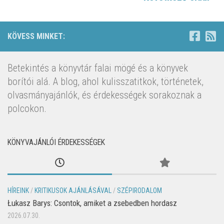
KÖVESS MINKET:
Betekintés a könyvtár falai mögé és a könyvek
borítói alá. A blog, ahol kulisszatitkok, történetek,
olvasmányajánlók, és érdekességek sorakoznak a
polcokon.
KÖNYVAJÁNLÓI ÉRDEKESSÉGEK
HÍREINK
/
KRITIKUSOK AJÁNLÁSÁVAL
/
SZÉPIRODALOM
Łukasz Barys: Csontok, amiket a zsebedben hordasz
2026.07.30.