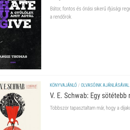
Bátor, fontos és óriási sikerű ifjúsági re
a rendőrök.
KÖNYVAJÁNLÓ
/
OLVASÓINK AJÁNLÁSÁVAL
V. E. Schwab: Egy ​sötétebb
Többször tapasztaltam már, hogy a díja