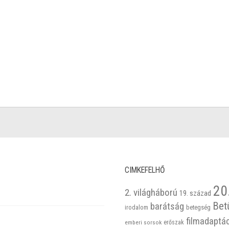
CIMKEFELHŐ
20
2. világháború
19. század
Bet
barátság
betegség
irodalom
filmadaptá
emberi sorsok
erőszak