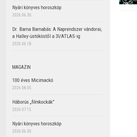
Nyári könyves horoszkóp
2026.06.30.
Dr. Barna Barnabás: A Naprendszer vándorai,
a Halley-üstököstől a 3I/ATLAS-ig
2026.06.18.
MAGAZIN
100 éves Micimackó
2026.08.05.
Háborús „filmkockák”
2026.07.15.
Nyári könyves horoszkóp
2026.06.30.