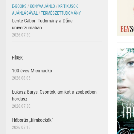
E-BOOKS
/
KÖNYVAJÁNLÓ
/
KRITIKUSOK
AJÁNLÁSÁVAL
/
TERMÉSZETTUDOMÁNY
Lente Gábor: Tudomány a Dűne
univerzumában
2026.07.30.
HÍREK
100 éves Micimackó
2026.08.05.
Łukasz Barys: Csontok, amiket a zsebedben
hordasz
2026.07.30.
Háborús „filmkockák”
2026.07.15.