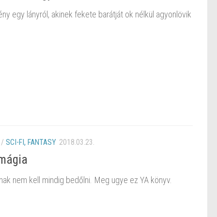
gény egy lányról, akinek fekete barátját ok nélkül agyonlövik
/
SCI-FI, FANTASY
2018.03.23.
 mágia
knak nem kell mindig bedőlni. Meg ugye ez YA könyv.