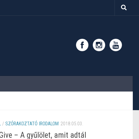
L
/
SZÓRAKOZTATÓ IRODALOM
2018.05.03.
ive – A gyűlölet, amit adtál