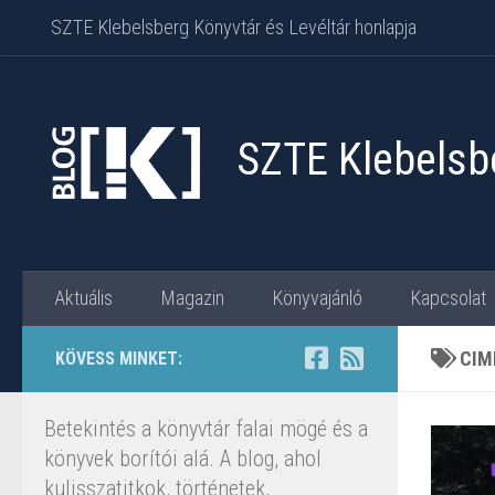
SZTE Klebelsberg Könyvtár és Levéltár honlapja
Skip to content
SZTE Klebelsbe
Aktuális
Magazin
Könyvajánló
Kapcsolat
CIM
KÖVESS MINKET:
Betekintés a könyvtár falai mögé és a
könyvek borítói alá. A blog, ahol
kulisszatitkok, történetek,