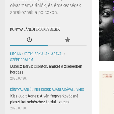
olvasmányajánlók, és érdekességek
sorakoznak a polcokon.
KÖNYVAJÁNLÓI ÉRDEKESSÉGEK
HÍREINK
/
KRITIKUSOK AJÁNLÁSÁVAL
/
SZÉPIRODALOM
Łukasz Barys: Csontok, amiket a zsebedben
hordasz
2026.07.30.
KÖNYVAJÁNLÓ
/
KRITIKUSOK AJÁNLÁSÁVAL
/
VERS
Kiss Judit Ágnes: A vén fegyverkovácsné
plasztikai sebészhez fordul : versek
2026.07.30.