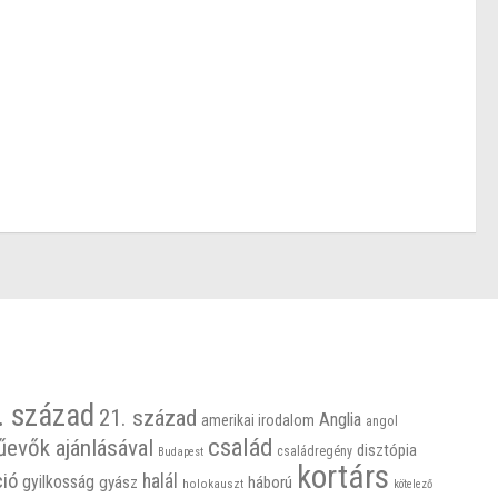
. század
21. század
Anglia
amerikai irodalom
angol
család
űevők ajánlásával
disztópia
családregény
Budapest
kortárs
ció
halál
gyilkosság
gyász
háború
holokauszt
kötelező