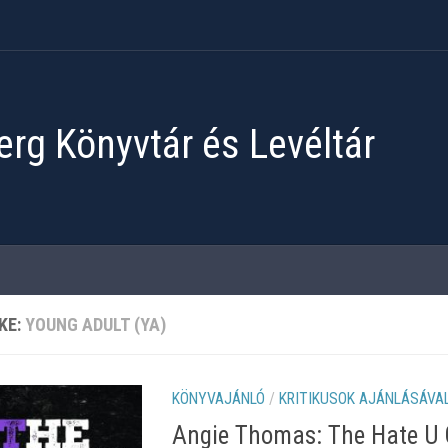
rg Könyvtár és Levéltár
KE:
YOUNG ADULT (YA)
KÖNYVAJÁNLÓ
/
KRITIKUSOK AJÁNLÁSÁVA
Angie Thomas: The Hate U G