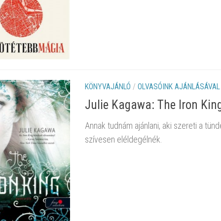
KÖNYVAJÁNLÓ
/
OLVASÓINK AJÁNLÁSÁVAL
Julie Kagawa: The ​Iron Kin
Annak tudnám ajánlani, aki szereti a tünd
szívesen eléldegélnék.