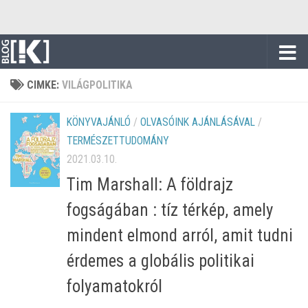
Skip to content
CIMKE:
VILÁGPOLITIKA
KÖNYVAJÁNLÓ
/
OLVASÓINK AJÁNLÁSÁVAL
/
TERMÉSZETTUDOMÁNY
2021.03.10.
Tim Marshall: A földrajz
fogságában : tíz térkép, amely
mindent elmond arról, amit tudni
érdemes a globális politikai
folyamatokról