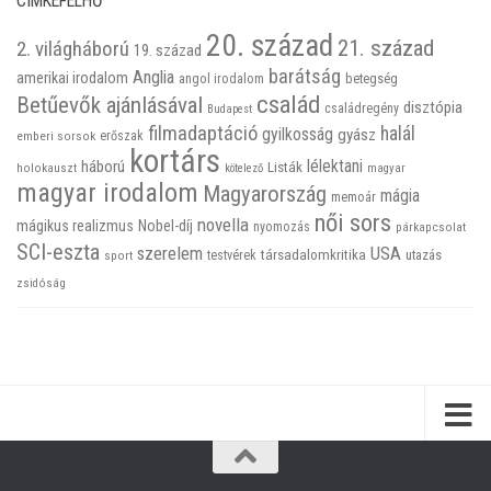
CIMKEFELHŐ
20. század
21. század
2. világháború
19. század
barátság
Anglia
amerikai irodalom
betegség
angol irodalom
család
Betűevők ajánlásával
disztópia
családregény
Budapest
filmadaptáció
halál
gyilkosság
gyász
emberi sorsok
erőszak
kortárs
háború
lélektani
Listák
holokauszt
kötelező
magyar
magyar irodalom
Magyarország
mágia
memoár
női sors
novella
mágikus realizmus
Nobel-díj
nyomozás
párkapcsolat
SCI-eszta
szerelem
USA
társadalomkritika
utazás
sport
testvérek
zsidóság