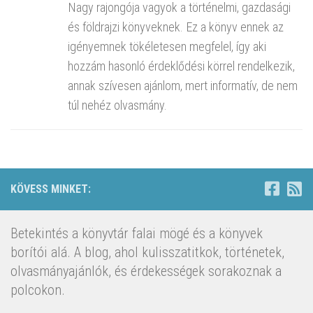
Nagy rajongója vagyok a történelmi, gazdasági
és földrajzi könyveknek. Ez a könyv ennek az
igényemnek tökéletesen megfelel, így aki
hozzám hasonló érdeklődési körrel rendelkezik,
annak szívesen ajánlom, mert informatív, de nem
túl nehéz olvasmány.
KÖVESS MINKET:
Betekintés a könyvtár falai mögé és a könyvek
borítói alá. A blog, ahol kulisszatitkok, történetek,
olvasmányajánlók, és érdekességek sorakoznak a
polcokon.