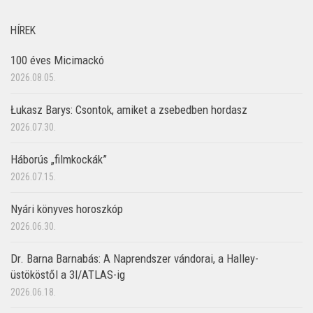
HÍREK
100 éves Micimackó
2026.08.05.
Łukasz Barys: Csontok, amiket a zsebedben hordasz
2026.07.30.
Háborús „filmkockák”
2026.07.15.
Nyári könyves horoszkóp
2026.06.30.
Dr. Barna Barnabás: A Naprendszer vándorai, a Halley-
üstököstől a 3I/ATLAS-ig
2026.06.18.