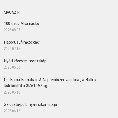
MAGAZIN
100 éves Micimackó
2026.08.05.
Háborús „filmkockák”
2026.07.15.
Nyári könyves horoszkóp
2026.06.30.
Dr. Barna Barnabás: A Naprendszer vándorai, a Halley-
üstököstől a 3I/ATLAS-ig
2026.06.18.
Szieszta-polc nyári sikerlistája
2026.06.12.