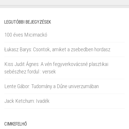
LEGUTÓBBI BEJEGYZÉSEK
100 éves Micimackó
Łukasz Barys: Csontok, amiket a zsebedben hordasz
Kiss Judit Ágnes: A vén fegyverkovácsné plasztikai
sebészhez fordul : versek
Lente Gábor: Tudomány a Dűne univerzumában
Jack Ketchum: Ivadék
CIMKEFELHŐ