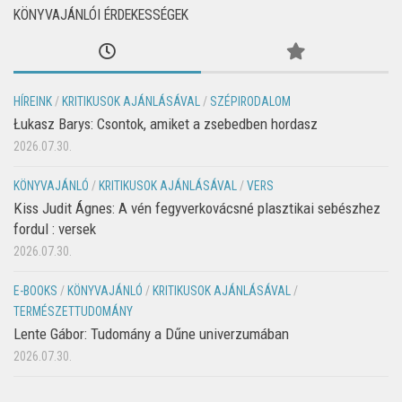
KÖNYVAJÁNLÓI ÉRDEKESSÉGEK
HÍREINK
/
KRITIKUSOK AJÁNLÁSÁVAL
/
SZÉPIRODALOM
Łukasz Barys: Csontok, amiket a zsebedben hordasz
2026.07.30.
KÖNYVAJÁNLÓ
/
KRITIKUSOK AJÁNLÁSÁVAL
/
VERS
Kiss Judit Ágnes: A vén fegyverkovácsné plasztikai sebészhez
fordul : versek
2026.07.30.
E-BOOKS
/
KÖNYVAJÁNLÓ
/
KRITIKUSOK AJÁNLÁSÁVAL
/
TERMÉSZETTUDOMÁNY
Lente Gábor: Tudomány a Dűne univerzumában
2026.07.30.