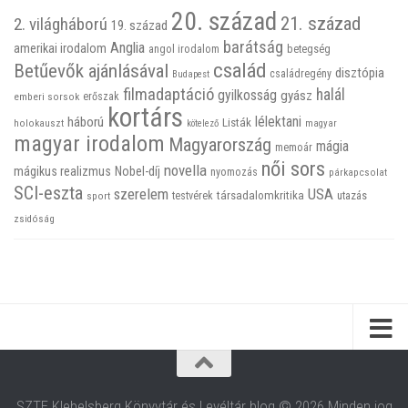
20. század
21. század
2. világháború
19. század
barátság
Anglia
amerikai irodalom
betegség
angol irodalom
család
Betűevők ajánlásával
disztópia
családregény
Budapest
filmadaptáció
halál
gyilkosság
gyász
emberi sorsok
erőszak
kortárs
háború
lélektani
Listák
holokauszt
kötelező
magyar
magyar irodalom
Magyarország
mágia
memoár
női sors
novella
mágikus realizmus
Nobel-díj
nyomozás
párkapcsolat
SCI-eszta
szerelem
USA
társadalomkritika
utazás
sport
testvérek
zsidóság
SZTE Klebelsberg Könyvtár és Levéltár blog © 2026 Minden jog