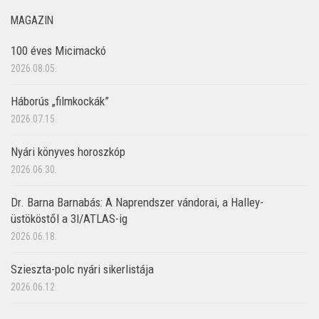
MAGAZIN
100 éves Micimackó
2026.08.05.
Háborús „filmkockák”
2026.07.15.
Nyári könyves horoszkóp
2026.06.30.
Dr. Barna Barnabás: A Naprendszer vándorai, a Halley-
üstököstől a 3I/ATLAS-ig
2026.06.18.
Szieszta-polc nyári sikerlistája
2026.06.12.