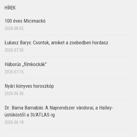
HÍREK
100 éves Micimackó
2026.08.05.
Łukasz Barys: Csontok, amiket a zsebedben hordasz
2026.07.30.
Háborús „filmkockák”
2026.07.15.
Nyári könyves horoszkóp
2026.06.30.
Dr. Barna Barnabás: A Naprendszer vándorai, a Halley-
üstököstől a 3I/ATLAS-ig
2026.06.18.