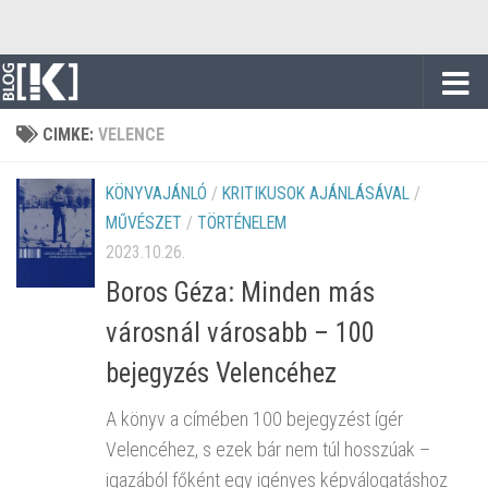
Skip to content
CIMKE:
VELENCE
KÖNYVAJÁNLÓ
/
KRITIKUSOK AJÁNLÁSÁVAL
/
MŰVÉSZET
/
TÖRTÉNELEM
2023.10.26.
Boros Géza: Minden más
városnál városabb – 100
bejegyzés Velencéhez
A könyv a címében 100 bejegyzést ígér
Velencéhez, s ezek bár nem túl hosszúak –
igazából főként egy igényes képválogatáshoz