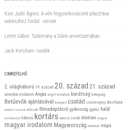
Kiss Judit Ágnes: A vén fegyverkovácsné plasztikai
sebészhez fordul : versek
Lente Gábor: Tudomány a Dűne univerzumában
Jack Ketchum: Ivadék
CIMKEFELHŐ
20. század
21. század
2. világháború
19. század
barátság
Anglia
amerikai irodalom
betegség
angol irodalom
család
Betűevők ajánlásával
disztópia
családregény
Budapest
filmadaptáció
halál
gyilkosság
gyász
emberi sorsok
erőszak
kortárs
háború
lélektani
Listák
holokauszt
kötelező
magyar
magyar irodalom
Magyarország
mágia
memoár