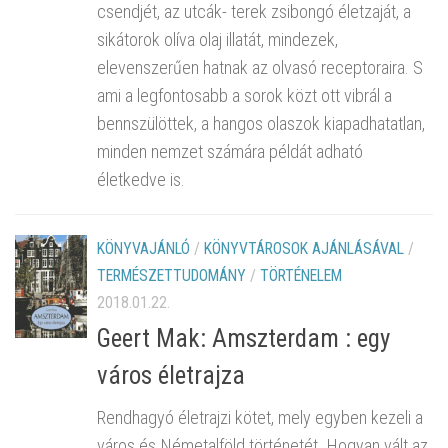
csendjét, az utcák- terek zsibongó életzaját, a
sikátorok olíva olaj illatát, mindezek,
elevenszerűen hatnak az olvasó receptoraira. S
ami a legfontosabb a sorok közt ott vibrál a
bennszülöttek, a hangos olaszok kiapadhatatlan,
minden nemzet számára példát adható
életkedve is.
KÖNYVAJÁNLÓ
/
KÖNYVTÁROSOK AJÁNLÁSÁVAL
/
TERMÉSZETTUDOMÁNY
/
TÖRTÉNELEM
2018.01.22.
Geert Mak: Amszterdam : egy
város életrajza
Rendhagyó életrajzi kötet, mely egyben kezeli a
város és Németalföld történetét. Hogyan vált az