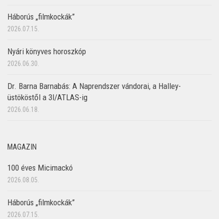
Háborús „filmkockák”
2026.07.15.
Nyári könyves horoszkóp
2026.06.30.
Dr. Barna Barnabás: A Naprendszer vándorai, a Halley-
üstököstől a 3I/ATLAS-ig
2026.06.18.
MAGAZIN
100 éves Micimackó
2026.08.05.
Háborús „filmkockák”
2026.07.15.