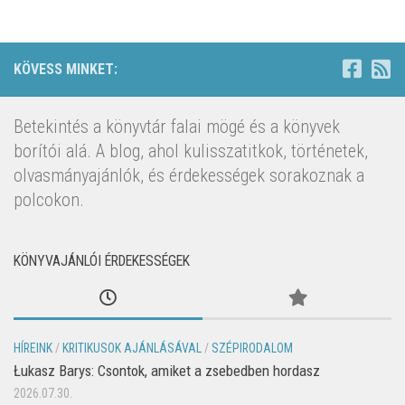
KÖVESS MINKET:
Betekintés a könyvtár falai mögé és a könyvek
borítói alá. A blog, ahol kulisszatitkok, történetek,
olvasmányajánlók, és érdekességek sorakoznak a
polcokon.
KÖNYVAJÁNLÓI ÉRDEKESSÉGEK
HÍREINK
/
KRITIKUSOK AJÁNLÁSÁVAL
/
SZÉPIRODALOM
Łukasz Barys: Csontok, amiket a zsebedben hordasz
2026.07.30.