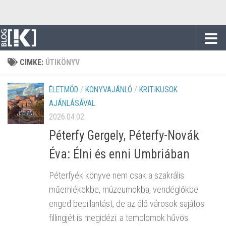
Skip to content
CIMKE:
ÚTIKÖNYV
ÉLETMÓD
/
KÖNYVAJÁNLÓ
/
KRITIKUSOK
AJÁNLÁSÁVAL
2026.04.02.
Péterfy Gergely, Péterfy-Novák
Éva: Élni és enni Umbriában
Péterfyék könyve nem csak a szakrális
műemlékekbe, múzeumokba, vendéglőkbe
enged bepillantást, de az élő városok sajátos
fillingjét is megidézi: a templomok hűvös