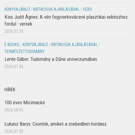
KÖNYVAJÁNLÓ
/
KRITIKUSOK AJÁNLÁSÁVAL
/
VERS
Kiss Judit Ágnes: A vén fegyverkovácsné plasztikai sebészhez
fordul : versek
2026.07.30.
E-BOOKS
/
KÖNYVAJÁNLÓ
/
KRITIKUSOK AJÁNLÁSÁVAL
/
TERMÉSZETTUDOMÁNY
Lente Gábor: Tudomány a Dűne univerzumában
2026.07.30.
HÍREK
100 éves Micimackó
2026.08.05.
Łukasz Barys: Csontok, amiket a zsebedben hordasz
2026.07.30.