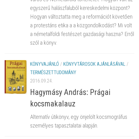
egyszerű halászfaluból kereskedelmi központ?
Hogyan változtatta meg a reformációt követően
a protestáns etika a a közgondolkodást? Mi volt
a németalföldi festészet gazdasági haszna? Erről
szól a könyv.
KÖNYVAJÁNLÓ
/
KÖNYVTÁROSOK AJÁNLÁSÁVAL
/
TERMÉSZETTUDOMÁNY
2016.09.24.
Hagymásy András: Prágai
kocsmakalauz
Alternatív útikönyv, egy önjelölt kocsmográfus
személyes tapasztalatai alapján.