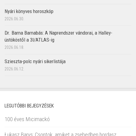
Nyári könyves horoszkóp
2026.06.30.
Dr. Barna Barnabás: A Naprendszer vándorai, a Halley-
üstököstől a 3I/ATLAS-ig
2026.06.18.
Szieszta-polc nyári sikerlistája
2026.06.12.
LEGUTÓBBI BEJEGYZÉSEK
100 éves Micimackó
Łukasz Barys: Csontok, amiket a zsebedben hordasz