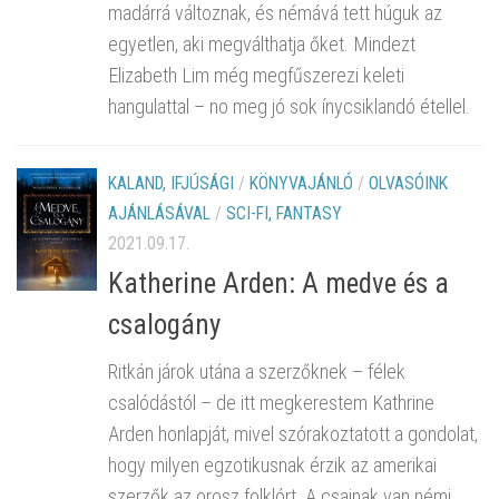
madárrá változnak, és némává tett húguk az
egyetlen, aki megválthatja őket. Mindezt
Elizabeth Lim még megfűszerezi keleti
hangulattal – no meg jó sok ínycsiklandó étellel.
KALAND, IFJÚSÁGI
/
KÖNYVAJÁNLÓ
/
OLVASÓINK
AJÁNLÁSÁVAL
/
SCI-FI, FANTASY
2021.09.17.
Katherine Arden: A ​medve és a
csalogány
Ritkán járok utána a szerzőknek – félek
csalódástól – de itt megkerestem Kathrine
Arden honlapját, mivel szórakoztatott a gondolat,
hogy milyen egzotikusnak érzik az amerikai
szerzők az orosz folklórt. A csajnak van némi