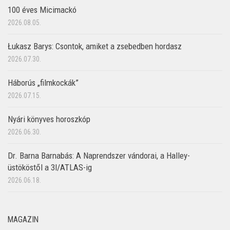
100 éves Micimackó
2026.08.05.
Łukasz Barys: Csontok, amiket a zsebedben hordasz
2026.07.30.
Háborús „filmkockák”
2026.07.15.
Nyári könyves horoszkóp
2026.06.30.
Dr. Barna Barnabás: A Naprendszer vándorai, a Halley-
üstököstől a 3I/ATLAS-ig
2026.06.18.
MAGAZIN