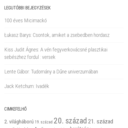
LEGUTÓBBI BEJEGYZÉSEK
100 éves Micimackó
Łukasz Barys: Csontok, amiket a zsebedben hordasz
Kiss Judit Ágnes: A vén fegyverkovácsné plasztikai
sebészhez fordul : versek
Lente Gábor: Tudomány a Dűne univerzumában
Jack Ketchum: Ivadék
CIMKEFELHŐ
20. század
21. század
2. világháború
19. század