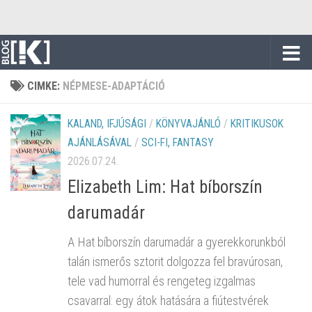
Skip to content
CIMKE:
NÉPMESE-ADAPTÁCIÓ
KALAND, IFJÚSÁGI
/
KÖNYVAJÁNLÓ
/
KRITIKUSOK
AJÁNLÁSÁVAL
/
SCI-FI, FANTASY
2026.07.24.
Elizabeth Lim: Hat bíborszín
darumadár
A Hat bíborszín darumadár a gyerekkorunkból
talán ismerős sztorit dolgozza fel bravúrosan,
tele vad humorral és rengeteg izgalmas
csavarral: egy átok hatására a fiútestvérek