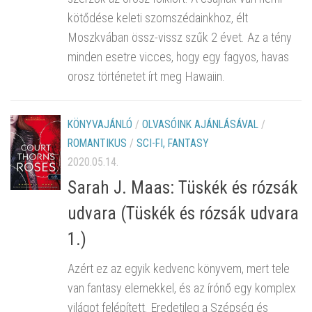
kötődése keleti szomszédainkhoz, élt
Moszkvában össz-vissz szűk 2 évet. Az a tény
minden esetre vicces, hogy egy fagyos, havas
orosz történetet írt meg Hawaiin.
KÖNYVAJÁNLÓ
/
OLVASÓINK AJÁNLÁSÁVAL
/
ROMANTIKUS
/
SCI-FI, FANTASY
2020.05.14.
Sarah J. Maas: Tüskék és rózsák
udvara (Tüskék és rózsák udvara
1.)
Azért ez az egyik kedvenc könyvem, mert tele
van fantasy elemekkel, és az írónő egy komplex
világot felépített. Eredetileg a Szépség és