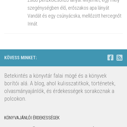
szegénységben élő, erőszakos apa lányát
Vandát és egy csúnyácska, mellőzött hercegnőt
Irinát.
KÖVESS MINKET:
Betekintés a könyvtár falai mögé és a könyvek
borítói alá. A blog, ahol kulisszatitkok, történetek,
olvasmányajánlók, és érdekességek sorakoznak a
polcokon.
KÖNYVAJÁNLÓI ÉRDEKESSÉGEK