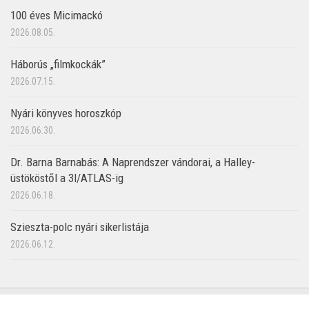
100 éves Micimackó
2026.08.05.
Háborús „filmkockák”
2026.07.15.
Nyári könyves horoszkóp
2026.06.30.
Dr. Barna Barnabás: A Naprendszer vándorai, a Halley-
üstököstől a 3I/ATLAS-ig
2026.06.18.
Szieszta-polc nyári sikerlistája
2026.06.12.