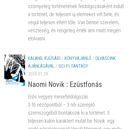
szörnyeteg történetének feldolgozásaként indult
a történet, de teljesen új elemeket vitt bele, és
végül teljesen eltért tőle. Van benne szerelem,
veszteség, és rengeteg érték ami miatt megéri
elolvasni.
KALAND, IFJÚSÁGI
/
KÖNYVAJÁNLÓ
/
OLVASÓINK
AJÁNLÁSÁVAL
/
SCI-FI, FANTASY
2020.01.29.
Naomi Novik : Ezüstfonás
Erős vegyes mesefeldolgozás.
3 fő nézőpontból – 3 női szereplő
szemszögéből bontakozik ki a történet. 3
teljesen külön karaktert mutat be Novik: egy
zsidó pénzkölcsönző lányát Mirjemet, egy mély