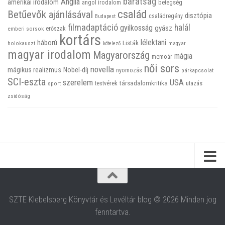
barátság
Anglia
amerikai irodalom
betegség
angol irodalom
család
Betűevők ajánlásával
disztópia
családregény
Budapest
filmadaptáció
halál
gyilkosság
gyász
emberi sorsok
erőszak
kortárs
háború
lélektani
Listák
holokauszt
kötelező
magyar
magyar irodalom
Magyarország
mágia
memoár
női sors
novella
mágikus realizmus
Nobel-díj
nyomozás
párkapcsolat
SCI-eszta
szerelem
USA
társadalomkritika
utazás
sport
testvérek
zsidóság
SZTE Klebelsberg Könyvtár és Levéltár blog © 2026 Minden jog
fenntartva.