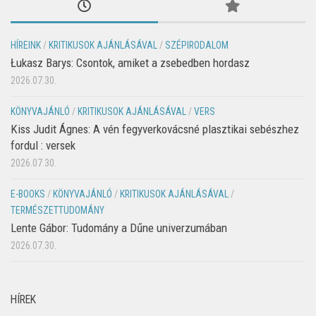
HÍREINK
/
KRITIKUSOK AJÁNLÁSÁVAL
/
SZÉPIRODALOM
Łukasz Barys: Csontok, amiket a zsebedben hordasz
2026.07.30.
KÖNYVAJÁNLÓ
/
KRITIKUSOK AJÁNLÁSÁVAL
/
VERS
Kiss Judit Ágnes: A vén fegyverkovácsné plasztikai sebészhez
fordul : versek
2026.07.30.
E-BOOKS
/
KÖNYVAJÁNLÓ
/
KRITIKUSOK AJÁNLÁSÁVAL
/
TERMÉSZETTUDOMÁNY
Lente Gábor: Tudomány a Dűne univerzumában
2026.07.30.
HÍREK