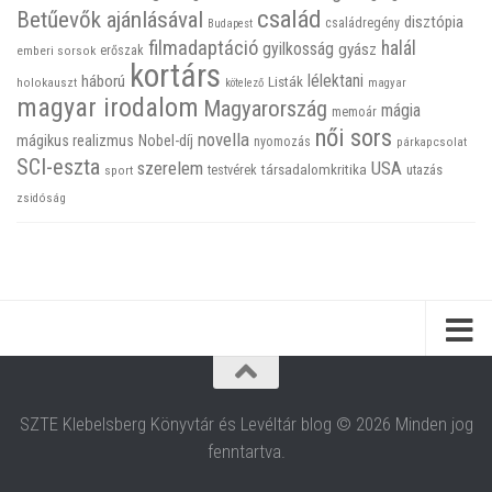
család
Betűevők ajánlásával
disztópia
családregény
Budapest
filmadaptáció
halál
gyilkosság
gyász
emberi sorsok
erőszak
kortárs
háború
lélektani
Listák
holokauszt
kötelező
magyar
magyar irodalom
Magyarország
mágia
memoár
női sors
novella
mágikus realizmus
Nobel-díj
nyomozás
párkapcsolat
SCI-eszta
szerelem
USA
társadalomkritika
utazás
sport
testvérek
zsidóság
SZTE Klebelsberg Könyvtár és Levéltár blog © 2026 Minden jog
fenntartva.