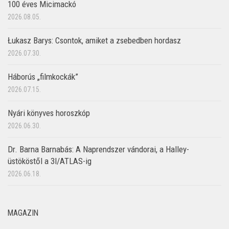
100 éves Micimackó
2026.08.05.
Łukasz Barys: Csontok, amiket a zsebedben hordasz
2026.07.30.
Háborús „filmkockák”
2026.07.15.
Nyári könyves horoszkóp
2026.06.30.
Dr. Barna Barnabás: A Naprendszer vándorai, a Halley-
üstököstől a 3I/ATLAS-ig
2026.06.18.
MAGAZIN