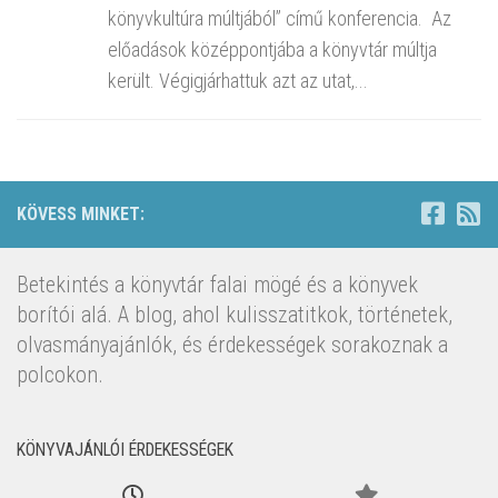
könyvkultúra múltjából” című konferencia. Az
előadások középpontjába a könyvtár múltja
került. Végigjárhattuk azt az utat,...
KÖVESS MINKET:
Betekintés a könyvtár falai mögé és a könyvek
borítói alá. A blog, ahol kulisszatitkok, történetek,
olvasmányajánlók, és érdekességek sorakoznak a
polcokon.
KÖNYVAJÁNLÓI ÉRDEKESSÉGEK