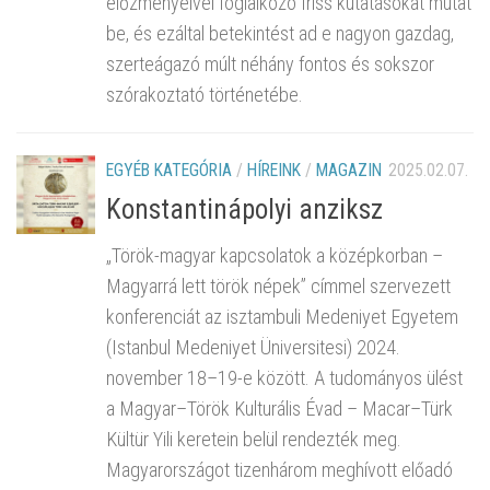
előzményeivel foglalkozó friss kutatásokat mutat
be, és ezáltal betekintést ad e nagyon gazdag,
szerteágazó múlt néhány fontos és sokszor
szórakoztató történetébe.
EGYÉB KATEGÓRIA
/
HÍREINK
/
MAGAZIN
2025.02.07.
Konstantinápolyi anziksz
„Török-magyar kapcsolatok a középkorban –
Magyarrá lett török népek” címmel szervezett
konferenciát az isztambuli Medeniyet Egyetem
(Istanbul Medeniyet Üniversitesi) 2024.
november 18–19-e között. A tudományos ülést
a Magyar–Török Kulturális Évad – Macar–Türk
Kültür Yili keretein belül rendezték meg.
Magyarországot tizenhárom meghívott előadó