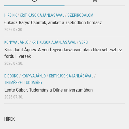
HÍREINK
/
KRITIKUSOK AJÁNLÁSÁVAL
/
SZÉPIRODALOM
Łukasz Barys: Csontok, amiket a zsebedben hordasz
2026.07.30.
KÖNYVAJÁNLÓ
/
KRITIKUSOK AJÁNLÁSÁVAL
/
VERS
Kiss Judit Ágnes: A vén fegyverkovácsné plasztikai sebészhez
fordul : versek
2026.07.30.
E-BOOKS
/
KÖNYVAJÁNLÓ
/
KRITIKUSOK AJÁNLÁSÁVAL
/
TERMÉSZETTUDOMÁNY
Lente Gábor: Tudomány a Dűne univerzumában
2026.07.30.
HÍREK