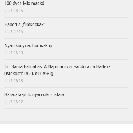
100 éves Micimackó
2026.08.05.
Háborús „filmkockák”
2026.07.15.
Nyári könyves horoszkóp
2026.06.30.
Dr. Barna Barnabás: A Naprendszer vándorai, a Halley-
üstököstől a 3I/ATLAS-ig
2026.06.18.
Szieszta-polc nyári sikerlistája
2026.06.12.