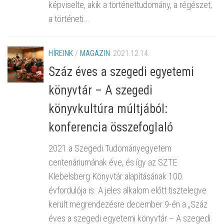
képviselte, akik a történettudomány, a régészet,
a történeti...
HÍREINK
/
MAGAZIN
2021.12.14.
Száz éves a szegedi egyetemi
könyvtár – A szegedi
könyvkultúra múltjából:
konferencia összefoglaló
2021 a Szegedi Tudományegyetem
centenáriumának éve, és így az SZTE
Klebelsberg Könyvtár alapításának 100.
évfordulója is. A jeles alkalom előtt tisztelegve
került megrendezésre december 9-én a „Száz
éves a szegedi egyetemi könyvtár – A szegedi