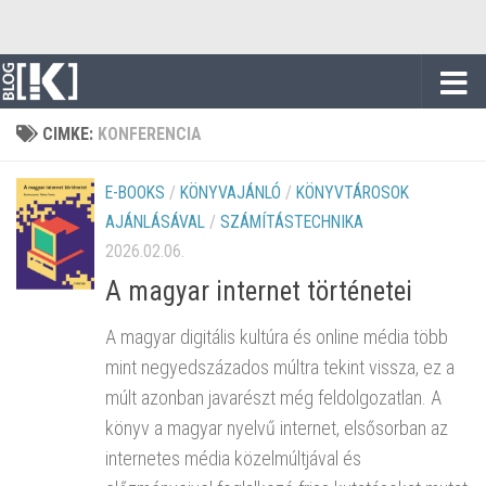
Skip to content
CIMKE:
KONFERENCIA
E-BOOKS
/
KÖNYVAJÁNLÓ
/
KÖNYVTÁROSOK
AJÁNLÁSÁVAL
/
SZÁMÍTÁSTECHNIKA
2026.02.06.
A magyar internet történetei
A magyar digitális kultúra és online média több
mint negyedszázados múltra tekint vissza, ez a
múlt azonban javarészt még feldolgozatlan. A
könyv a magyar nyelvű internet, elsősorban az
internetes média közelmúltjával és