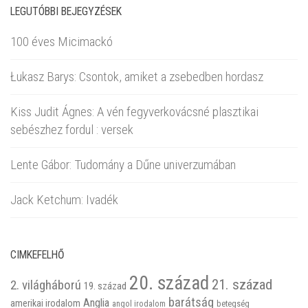
LEGUTÓBBI BEJEGYZÉSEK
100 éves Micimackó
Łukasz Barys: Csontok, amiket a zsebedben hordasz
Kiss Judit Ágnes: A vén fegyverkovácsné plasztikai
sebészhez fordul : versek
Lente Gábor: Tudomány a Dűne univerzumában
Jack Ketchum: Ivadék
CIMKEFELHŐ
20. század
21. század
2. világháború
19. század
barátság
Anglia
amerikai irodalom
betegség
angol irodalom