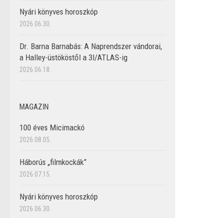
Nyári könyves horoszkóp
2026.06.30.
Dr. Barna Barnabás: A Naprendszer vándorai,
a Halley-üstököstől a 3I/ATLAS-ig
2026.06.18.
MAGAZIN
100 éves Micimackó
2026.08.05.
Háborús „filmkockák”
2026.07.15.
Nyári könyves horoszkóp
2026.06.30.