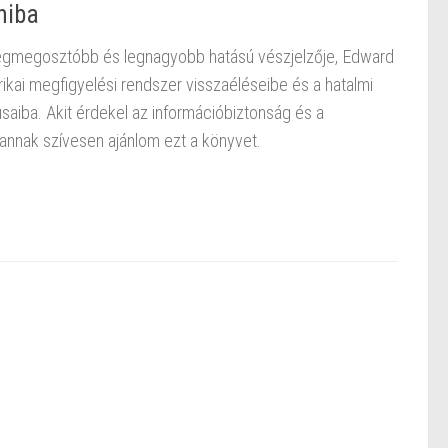
hiba
 legmegosztóbb és legnagyobb hatású vészjelzője, Edward
ai megfigyelési rendszer visszaéléseibe és a hatalmi
iba. Akit érdekel az információbiztonság és a
annak szívesen ajánlom ezt a könyvet.