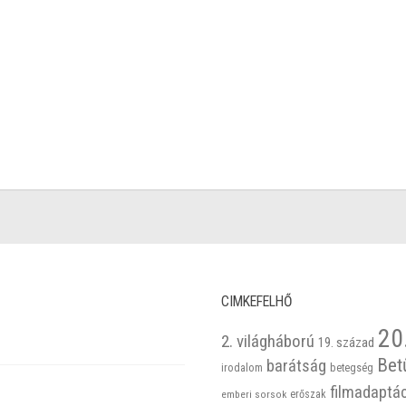
CIMKEFELHŐ
20
2. világháború
19. század
Bet
barátság
betegség
irodalom
filmadaptá
emberi sorsok
erőszak