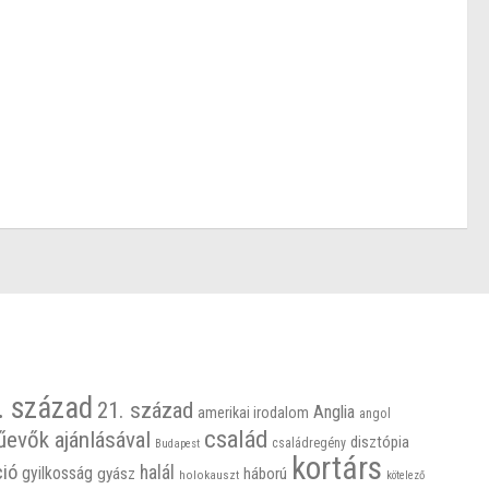
. század
21. század
Anglia
amerikai irodalom
angol
család
űevők ajánlásával
disztópia
családregény
Budapest
kortárs
ció
halál
gyilkosság
gyász
háború
holokauszt
kötelező