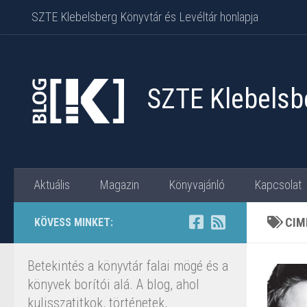
SZTE Klebelsberg Könyvtár és Levéltár honlapja
Skip to content
SZTE Klebelsbe
Aktuális
Magazin
Könyvajánló
Kapcsolat
CIM
KÖVESS MINKET:
Betekintés a könyvtár falai mögé és a
könyvek borítói alá. A blog, ahol
kulisszatitkok, történetek,