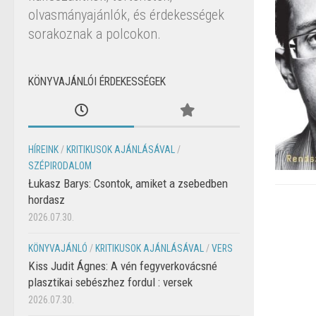
olvasmányajánlók, és érdekességek
sorakoznak a polcokon.
KÖNYVAJÁNLÓI ÉRDEKESSÉGEK
HÍREINK
/
KRITIKUSOK AJÁNLÁSÁVAL
/
SZÉPIRODALOM
Łukasz Barys: Csontok, amiket a zsebedben
hordasz
2026.07.30.
KÖNYVAJÁNLÓ
/
KRITIKUSOK AJÁNLÁSÁVAL
/
VERS
Kiss Judit Ágnes: A vén fegyverkovácsné
plasztikai sebészhez fordul : versek
2026.07.30.