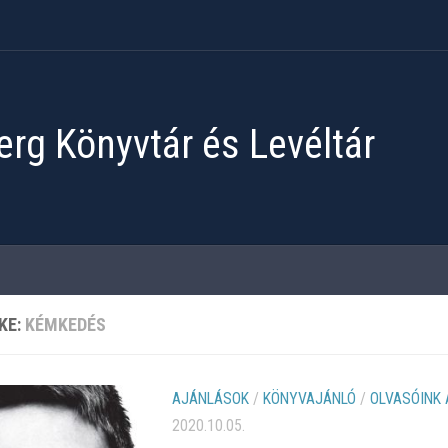
rg Könyvtár és Levéltár
KE:
KÉMKEDÉS
AJÁNLÁSOK
/
KÖNYVAJÁNLÓ
/
OLVASÓINK
2020.10.05.