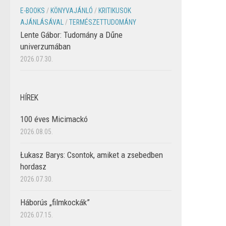
E-BOOKS
/
KÖNYVAJÁNLÓ
/
KRITIKUSOK
AJÁNLÁSÁVAL
/
TERMÉSZETTUDOMÁNY
Lente Gábor: Tudomány a Dűne
univerzumában
2026.07.30.
HÍREK
100 éves Micimackó
2026.08.05.
Łukasz Barys: Csontok, amiket a zsebedben
hordasz
2026.07.30.
Háborús „filmkockák”
2026.07.15.