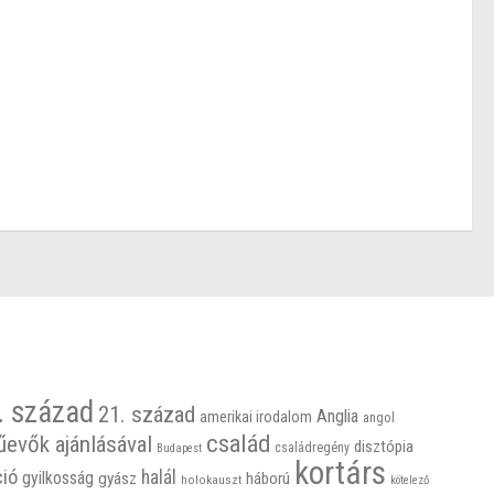
. század
21. század
Anglia
amerikai irodalom
angol
család
űevők ajánlásával
disztópia
családregény
Budapest
kortárs
ció
halál
gyilkosság
gyász
háború
holokauszt
kötelező