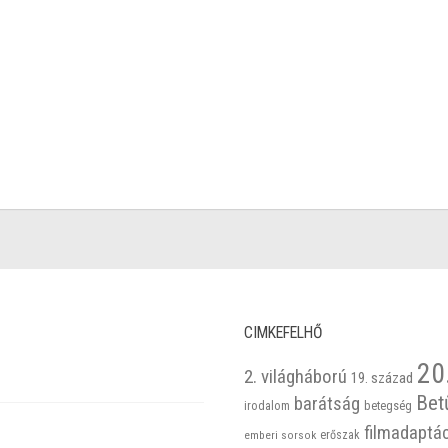
CIMKEFELHŐ
20
2. világháború
19. század
Bet
barátság
betegség
irodalom
filmadaptá
emberi sorsok
erőszak