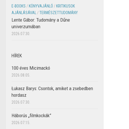
E-BOOKS
/
KÖNYVAJÁNLÓ
/
KRITIKUSOK
AJÁNLÁSÁVAL
/
TERMÉSZETTUDOMÁNY
Lente Gábor: Tudomány a Dűne
univerzumában
2026.07.30.
HÍREK
100 éves Micimackó
2026.08.05.
Łukasz Barys: Csontok, amiket a zsebedben
hordasz
2026.07.30.
Háborús „filmkockák”
2026.07.15.