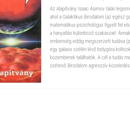
Az Alapítvány Isaac Asimov talán legisme
ahol a Galaktikus Birodalom (az egész g
matematikus-pszichológus figyelt fel el
a hanyatlás különböző szakaszait. Anna
emberiség eddig megszerzett tudása (p
egy galaxis szélén lévő bolygóra költözi
közemberek találhatók. A cél a tudás m
széteső Birodalom agresszív közeledésé