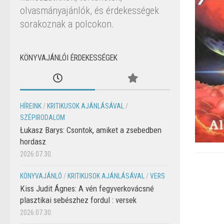
olvasmányajánlók, és érdekességek
sorakoznak a polcokon.
KÖNYVAJÁNLÓI ÉRDEKESSÉGEK
HÍREINK
/
KRITIKUSOK AJÁNLÁSÁVAL
/
SZÉPIRODALOM
Łukasz Barys: Csontok, amiket a zsebedben
hordasz
2026.07.30.
KÖNYVAJÁNLÓ
/
KRITIKUSOK AJÁNLÁSÁVAL
/
VERS
Kiss Judit Ágnes: A vén fegyverkovácsné
plasztikai sebészhez fordul : versek
2026.07.30.