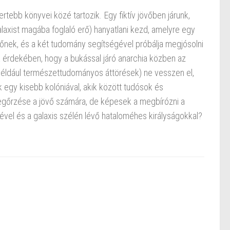
rtebb könyvei közé tartozik. Egy fiktív jövőben járunk,
alaxist magába foglaló erő) hanyatlani kezd, amelyre egy
sőnek, és a két tudomány segítségével próbálja megjósolni
k érdekében, hogy a bukással járó anarchia közben az
éldául természettudományos áttörések) ne vesszen el,
k egy kisebb kolóniával, akik között tudósok és
egőrzése a jövő számára, de képesek a megbírózni a
vel és a galaxis szélén lévő hataloméhes királyságokkal?