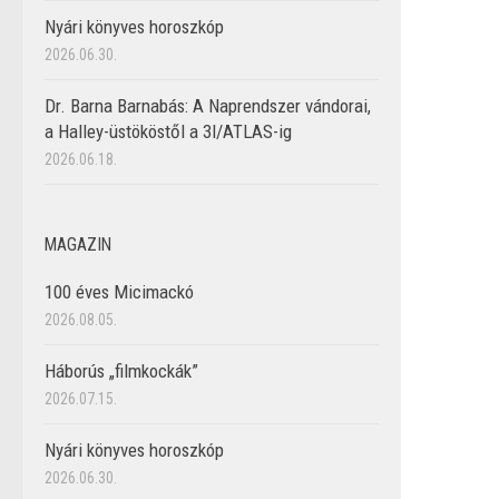
Nyári könyves horoszkóp
2026.06.30.
Dr. Barna Barnabás: A Naprendszer vándorai,
a Halley-üstököstől a 3I/ATLAS-ig
2026.06.18.
MAGAZIN
100 éves Micimackó
2026.08.05.
Háborús „filmkockák”
2026.07.15.
Nyári könyves horoszkóp
2026.06.30.