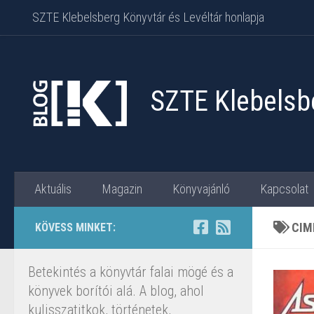
SZTE Klebelsberg Könyvtár és Levéltár honlapja
Skip to content
SZTE Klebelsbe
Aktuális
Magazin
Könyvajánló
Kapcsolat
CIM
KÖVESS MINKET:
Betekintés a könyvtár falai mögé és a
könyvek borítói alá. A blog, ahol
kulisszatitkok, történetek,