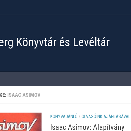
rg Könyvtár és Levéltár
KE:
ISAAC ASIMOV
KÖNYVAJÁNLÓ
/
OLVASÓINK AJÁNLÁSÁVAL
Isaac Asimov: Alapítvány