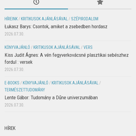
HÍREINK
/
KRITIKUSOK AJÁNLÁSÁVAL
/
SZÉPIRODALOM
Łukasz Barys: Csontok, amiket a zsebedben hordasz
2026.07.30.
KÖNYVAJÁNLÓ
/
KRITIKUSOK AJÁNLÁSÁVAL
/
VERS
Kiss Judit Ágnes: A vén fegyverkovácsné plasztikai sebészhez
fordul : versek
2026.07.30.
E-BOOKS
/
KÖNYVAJÁNLÓ
/
KRITIKUSOK AJÁNLÁSÁVAL
/
TERMÉSZETTUDOMÁNY
Lente Gábor: Tudomány a Dűne univerzumában
2026.07.30.
HÍREK