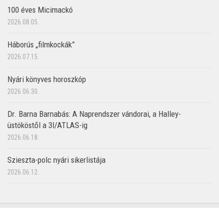
100 éves Micimackó
2026.08.05.
Háborús „filmkockák”
2026.07.15.
Nyári könyves horoszkóp
2026.06.30.
Dr. Barna Barnabás: A Naprendszer vándorai, a Halley-
üstököstől a 3I/ATLAS-ig
2026.06.18.
Szieszta-polc nyári sikerlistája
2026.06.12.