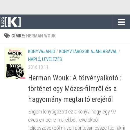
Skip to content
CIMKE:
HERMAN WOUK
KÖNYVAJÁNLÓ
/
KÖNYVTÁROSOK AJÁNLÁSÁVAL
/
NAPLÓ, LEVELEZÉS
2016.10.11.
Herman Wouk: A törvényalkotó :
történet egy Mózes-filmről és a
hagyomány megtartó erejéről
Engem lenyűgözött ez a könyv, hogy egy 97
éves ember e-mailekből, levelekből
feljegyzésekből milyen pontosan össze tud rakni