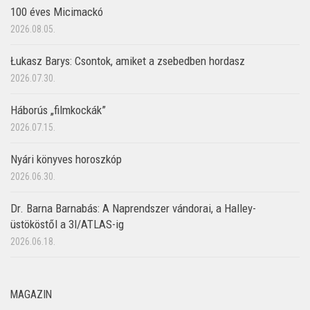
100 éves Micimackó
2026.08.05.
Łukasz Barys: Csontok, amiket a zsebedben hordasz
2026.07.30.
Háborús „filmkockák”
2026.07.15.
Nyári könyves horoszkóp
2026.06.30.
Dr. Barna Barnabás: A Naprendszer vándorai, a Halley-
üstököstől a 3I/ATLAS-ig
2026.06.18.
MAGAZIN