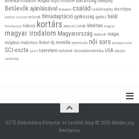
barátság
Anglia
amerikai irodalom
betegség
angol irodalom
család
Betűevők ajánlásával
disztópia
családregény
Budapest
filmadaptáció
halál
gyilkosság
gyász
emberi sorsok
erőszak
kortárs
háború
lélektani
Listák
holokauszt
kötelező
magyar
magyar irodalom
Magyarország
mágia
memoár
női sors
novella
mágikus realizmus
Nobel-díj
nyomozás
párkapcsolat
SCI-eszta
szerelem
USA
társadalomkritika
utazás
sport
testvérek
zsidóság
SZTE Klebelsberg Könyvtár és Levéltár blog © 2026 Minden jog
fenntartva.