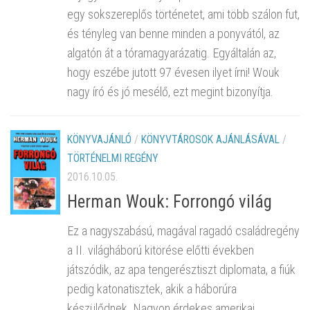
egy sokszereplős történetet, ami több szálon fut,
és tényleg van benne minden a ponyvától, az
algatón át a tóramagyarázatig. Egyáltalán az,
hogy eszébe jutott 97 évesen ilyet írni! Wouk
nagy író és jó mesélő, ezt megint bizonyítja.
KÖNYVAJÁNLÓ
/
KÖNYVTÁROSOK AJÁNLÁSÁVAL
/
TÖRTÉNELMI REGÉNY
2016.10.05.
Herman Wouk: Forrongó világ
Ez a nagyszabású, magával ragadó családregény
a II. világháború kitörése előtti években
játszódik, az apa tengerésztiszt diplomata, a fiúk
pedig katonatisztek, akik a háborúra
készülődnek. Nagyon érdekes amerikai