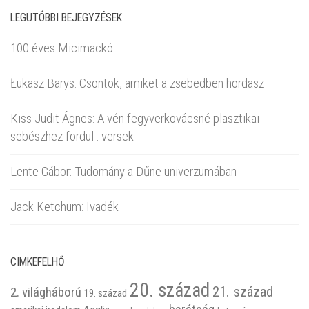
LEGUTÓBBI BEJEGYZÉSEK
100 éves Micimackó
Łukasz Barys: Csontok, amiket a zsebedben hordasz
Kiss Judit Ágnes: A vén fegyverkovácsné plasztikai
sebészhez fordul : versek
Lente Gábor: Tudomány a Dűne univerzumában
Jack Ketchum: Ivadék
CIMKEFELHŐ
20. század
21. század
2. világháború
19. század