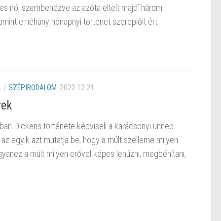
s író, szembenézve az azóta eltelt majd’ három
lamint e néhány hónapnyi történet szereplőit ért
L
/
SZÉPIRODALOM
2023.12.21.
rek
mban Dickens története képviseli a karácsonyi ünnep
g az egyik azt mutatja be, hogy a múlt szelleme milyen
gyanez a múlt milyen erővel képes lehúzni, megbénítani,