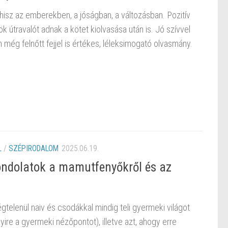
hisz az emberekben, a jóságban, a változásban. Pozitív
k útravalót adnak a kötet kiolvasása után is. Jó szívvel
még felnőtt fejjel is értékes, léleksimogató olvasmány.
L
/
SZÉPIRODALOM
2025.06.19.
ndolatok a mamutfenyőkről és az
telenül naiv és csodákkal mindig teli gyermeki világot
ire a gyermeki nézőpontot), illetve azt, ahogy erre