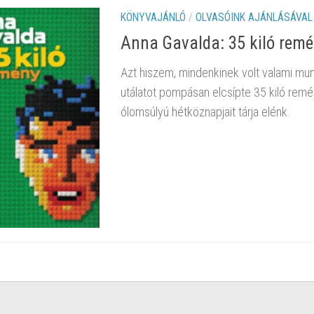
KÖNYVAJÁNLÓ
/
OLVASÓINK AJÁNLÁSÁVAL
Anna Gavalda: 35 kiló rem
Azt hiszem, mindenkinek volt valami mu
utálatot pompásan elcsípte 35 kiló remé
ólomsúlyú hétköznapjait tárja elénk.