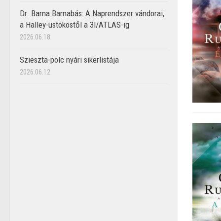
Dr. Barna Barnabás: A Naprendszer vándorai,
a Halley-üstököstől a 3I/ATLAS-ig
2026.06.18.
Szieszta-polc nyári sikerlistája
2026.06.12.