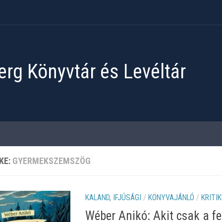
rg Könyvtár és Levéltár
KE:
GYERMEKSZEMSZÖG
KALAND, IFJÚSÁGI
/
KÖNYVAJÁNLÓ
/
KRITI
Wéber Anikó: Akit csak a fe