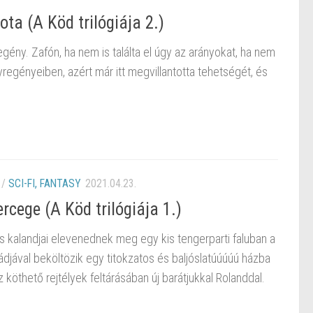
ota (A Köd trilógiája 2.)
ny. Zafón, ha nem is találta el úgy az arányokat, ha nem
yregényeiben, azért már itt megvillantotta tehetségét, és
/
SCI-FI, FANTASY
2021.04.23.
rcege (A Köd trilógiája 1.)
us kalandjai elevenednek meg egy kis tengerparti faluban a
ádjával beköltözik egy titokzatos és baljóslatúúúúú házba
köthető rejtélyek feltárásában új barátjukkal Rolanddal.