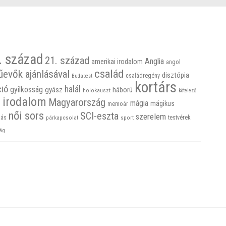
. század
21. század
Anglia
amerikai irodalom
angol
család
űevők ajánlásával
disztópia
családregény
Budapest
kortárs
ció
halál
gyilkosság
gyász
háború
holokauszt
kötelező
 irodalom
Magyarország
mágia
mágikus
memoár
női sors
SCI-eszta
szerelem
ás
sport
testvérek
párkapcsolat
ág