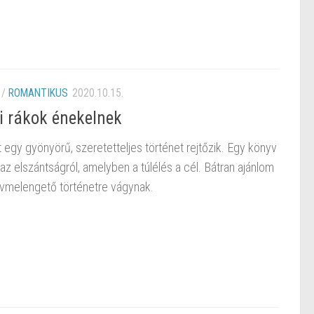
/
ROMANTIKUS
2020.10.15.
i rákok énekelnek
gy gyönyörű, szeretetteljes történet rejtőzik. Egy könyv
 az elszántságról, amelyben a túlélés a cél. Bátran ajánlom
ívmelengető történetre vágynak.