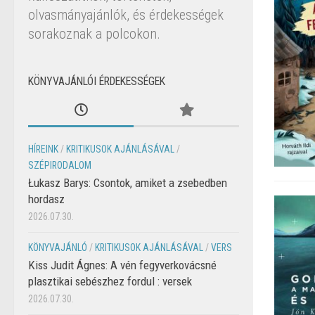
olvasmányajánlók, és érdekességek
sorakoznak a polcokon.
KÖNYVAJÁNLÓI ÉRDEKESSÉGEK
HÍREINK
/
KRITIKUSOK AJÁNLÁSÁVAL
/
SZÉPIRODALOM
Łukasz Barys: Csontok, amiket a zsebedben
hordasz
2026.07.30.
KÖNYVAJÁNLÓ
/
KRITIKUSOK AJÁNLÁSÁVAL
/
VERS
Kiss Judit Ágnes: A vén fegyverkovácsné
plasztikai sebészhez fordul : versek
2026.07.30.