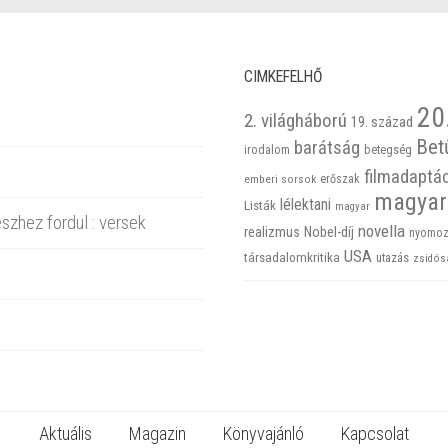
CIMKEFELHŐ
20
2. világháború
19. század
Bet
barátság
betegség
irodalom
filmadaptá
emberi sorsok
erőszak
magyar
lélektani
Listák
magyar
szhez fordul : versek
novella
realizmus
Nobel-díj
nyomoz
USA
társadalomkritika
utazás
zsidós
Aktuális
Magazin
Könyvajánló
Kapcsolat