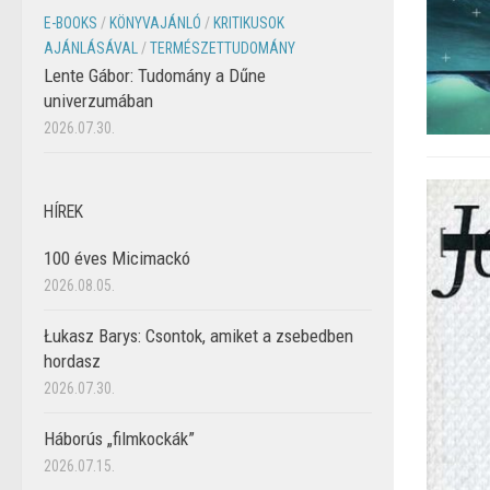
E-BOOKS
/
KÖNYVAJÁNLÓ
/
KRITIKUSOK
AJÁNLÁSÁVAL
/
TERMÉSZETTUDOMÁNY
Lente Gábor: Tudomány a Dűne
univerzumában
2026.07.30.
HÍREK
100 éves Micimackó
2026.08.05.
Łukasz Barys: Csontok, amiket a zsebedben
hordasz
2026.07.30.
Háborús „filmkockák”
2026.07.15.