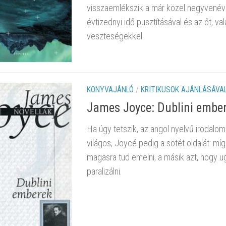
visszaemlékszik a már közel negyvenéve
évtizednyi idő pusztításával és az őt, va
veszteségekkel.
KÖNYVAJÁNLÓ
/
KRITIKUSOK AJÁNLÁSÁVA
James Joyce: Dublini embe
Ha úgy tetszik, az angol nyelvű irodalo
világos, Joycé pedig a sötét oldalát: mí
magasra tud emelni, a másik azt, hogy u
paralizálni.