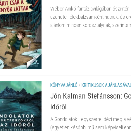
Wéber Anikó fantáziavilágában őszintén 
üzenetei lélekbalzsamként hatnak, és örö
ajánlom minden korosztálynak, szerintem 
KÖNYVAJÁNLÓ
/
KRITIKUSOK AJÁNLÁSÁVA
Jón Kalman Stefánsson: Go
időről
A Gondolatok… egyszerre idézi meg a vég
(egyetlen későbbi mű sem képviseli enny