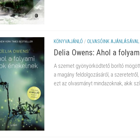
KÖNYVAJÁNLÓ
/
OLVASÓINK AJÁNLÁSÁVAL
Delia Owens: Ahol a folyam
A szemet gyönyörködtető borító mögött e
a magány feldolgozásáról, a szeretetről,
ezt az olvasmányt mindazoknak, akik sz