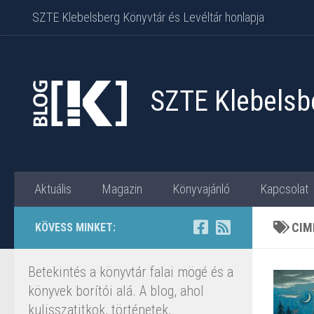
SZTE Klebelsberg Könyvtár és Levéltár honlapja
Skip to content
SZTE Klebelsbe
Aktuális
Magazin
Könyvajánló
Kapcsolat
CIM
KÖVESS MINKET:
Betekintés a könyvtár falai mögé és a
könyvek borítói alá. A blog, ahol
kulisszatitkok, történetek,