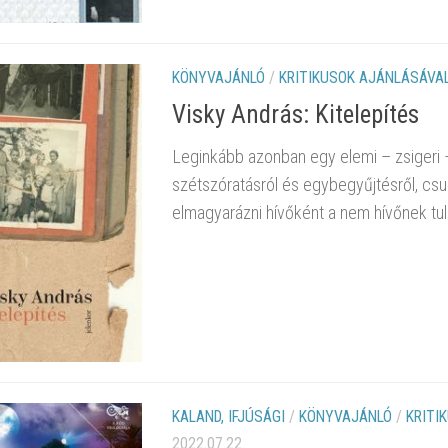
KÖNYVAJÁNLÓ
/
KRITIKUSOK AJÁNLÁSÁVA
Visky András: Kitelepítés
Leginkább azonban egy elemi – zsigeri – 
szétszóratásról és egybegyűjtésről, csu
elmagyarázni hívőként a nem hívőnek tu
KALAND, IFJÚSÁGI
/
KÖNYVAJÁNLÓ
/
KRITI
2022.07.22.