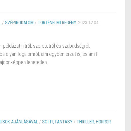
L
/
SZÉPIRODALOM
/
TÖRTÉNELMI REGÉNY
2023.12.04.
példázat hitről, szeretetről és szabadságról,
pa olyan fogalomról, ami egyben érzet is, és amit
lajdonképpen lehetetlen.
KUSOK AJÁNLÁSÁVAL
/
SCI-FI, FANTASY
/
THRILLER, HORROR