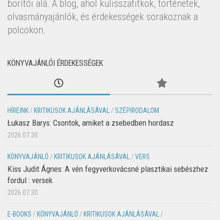
borítói alá. A blog, ahol kulisszatitkok, történetek,
olvasmányajánlók, és érdekességek sorakoznak a
polcokon.
KÖNYVAJÁNLÓI ÉRDEKESSÉGEK
HÍREINK
/
KRITIKUSOK AJÁNLÁSÁVAL
/
SZÉPIRODALOM
Łukasz Barys: Csontok, amiket a zsebedben hordasz
2026.07.30.
KÖNYVAJÁNLÓ
/
KRITIKUSOK AJÁNLÁSÁVAL
/
VERS
Kiss Judit Ágnes: A vén fegyverkovácsné plasztikai sebészhez
fordul : versek
2026.07.30.
E-BOOKS
/
KÖNYVAJÁNLÓ
/
KRITIKUSOK AJÁNLÁSÁVAL
/