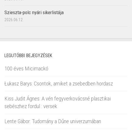
Szieszta-polc nyári sikerlistája
2026.06.12.
LEGUTÓBBI BEJEGYZÉSEK
100 éves Micimackó
Łukasz Barys: Csontok, amiket a zsebedben hordasz
Kiss Judit Ágnes: A vén fegyverkovácsné plasztikai
sebészhez fordul : versek
Lente Gábor: Tudomány a Dűne univerzumában