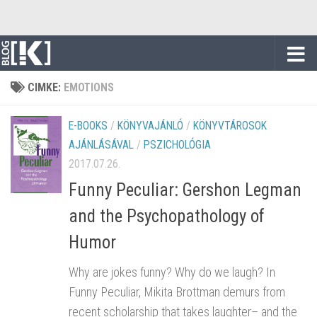
Skip to content
CIMKE:
EMOTIONS
E-BOOKS
/
KÖNYVAJÁNLÓ
/
KÖNYVTÁROSOK
AJÁNLÁSÁVAL
/
PSZICHOLÓGIA
2017.07.26.
Funny Peculiar: Gershon Legman
and the Psychopathology of
Humor
Why are jokes funny? Why do we laugh? In
Funny Peculiar, Mikita Brottman demurs from
recent scholarship that takes laughter– and the