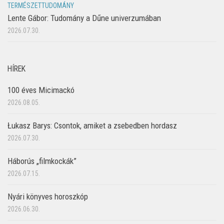
TERMÉSZETTUDOMÁNY
Lente Gábor: Tudomány a Dűne univerzumában
2026.07.30.
HÍREK
100 éves Micimackó
2026.08.05.
Łukasz Barys: Csontok, amiket a zsebedben hordasz
2026.07.30.
Háborús „filmkockák”
2026.07.15.
Nyári könyves horoszkóp
2026.06.30.