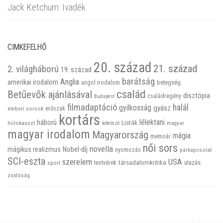
Jack Ketchum: Ivadék
CIMKEFELHŐ
20. század
21. század
2. világháború
19. század
barátság
Anglia
amerikai irodalom
betegség
angol irodalom
család
Betűevők ajánlásával
disztópia
családregény
Budapest
filmadaptáció
halál
gyilkosság
gyász
emberi sorsok
erőszak
kortárs
háború
lélektani
Listák
holokauszt
kötelező
magyar
magyar irodalom
Magyarország
mágia
memoár
női sors
novella
mágikus realizmus
Nobel-díj
nyomozás
párkapcsolat
SCI-eszta
szerelem
USA
társadalomkritika
utazás
sport
testvérek
zsidóság