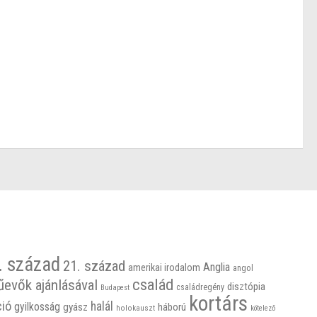
. század
21. század
Anglia
amerikai irodalom
angol
család
űevők ajánlásával
disztópia
családregény
Budapest
kortárs
ció
halál
gyilkosság
gyász
háború
holokauszt
kötelező