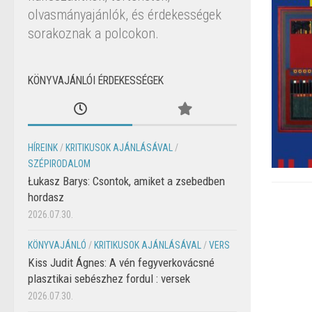
olvasmányajánlók, és érdekességek
sorakoznak a polcokon.
KÖNYVAJÁNLÓI ÉRDEKESSÉGEK
HÍREINK
/
KRITIKUSOK AJÁNLÁSÁVAL
/
SZÉPIRODALOM
Łukasz Barys: Csontok, amiket a zsebedben
hordasz
2026.07.30.
KÖNYVAJÁNLÓ
/
KRITIKUSOK AJÁNLÁSÁVAL
/
VERS
Kiss Judit Ágnes: A vén fegyverkovácsné
plasztikai sebészhez fordul : versek
2026.07.30.