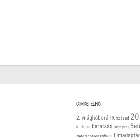
CIMKEFELHŐ
20
2. világháború
19. század
Bet
barátság
betegség
irodalom
filmadaptá
emberi sorsok
erőszak