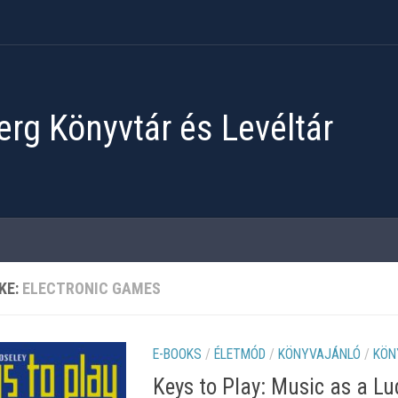
rg Könyvtár és Levéltár
KE:
ELECTRONIC GAMES
E-BOOKS
/
ÉLETMÓD
/
KÖNYVAJÁNLÓ
/
KÖN
Keys to Play: Music as a L