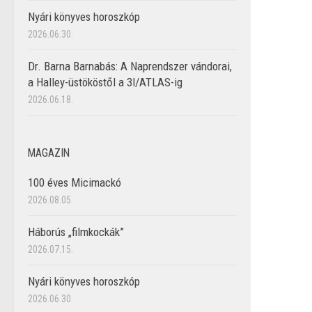
Nyári könyves horoszkóp
2026.06.30.
Dr. Barna Barnabás: A Naprendszer vándorai,
a Halley-üstököstől a 3I/ATLAS-ig
2026.06.18.
MAGAZIN
100 éves Micimackó
2026.08.05.
Háborús „filmkockák”
2026.07.15.
Nyári könyves horoszkóp
2026.06.30.