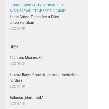
E-BOOKS
/
KÖNYVAJÁNLÓ
/
KRITIKUSOK
AJÁNLÁSÁVAL
/
TERMÉSZETTUDOMÁNY
Lente Gábor: Tudomány a Dűne
univerzumában
2026.07.30.
HÍREK
100 éves Micimackó
2026.08.05.
Łukasz Barys: Csontok, amiket a zsebedben
hordasz
2026.07.30.
Háborús „filmkockák”
2026.07.15.