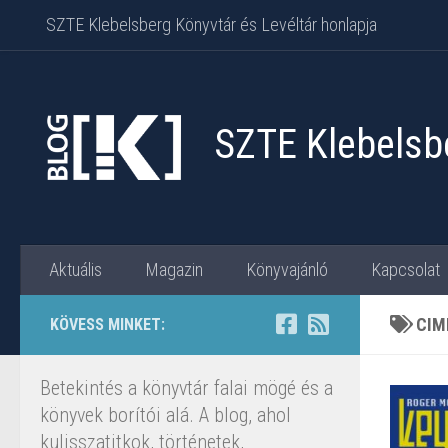
SZTE Klebelsberg Könyvtár és Levéltár honlapja
Skip to content
SZTE Klebelsbe
Aktuális
Magazin
Könyvajánló
Kapcsolat
CIM
KÖVESS MINKET:
Betekintés a könyvtár falai mögé és a
könyvek borítói alá. A blog, ahol
kulisszatitkok, történetek,