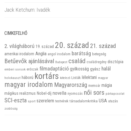
Jack Ketchum: Ivadék
CIMKEFELHŐ
20. század
21. század
2. világháború
19. század
barátság
Anglia
amerikai irodalom
betegség
angol irodalom
család
Betűevők ajánlásával
disztópia
családregény
Budapest
filmadaptáció
halál
gyilkosság
gyász
emberi sorsok
erőszak
kortárs
háború
lélektani
Listák
holokauszt
kötelező
magyar
magyar irodalom
Magyarország
mágia
memoár
női sors
novella
mágikus realizmus
Nobel-díj
nyomozás
párkapcsolat
SCI-eszta
szerelem
USA
társadalomkritika
utazás
sport
testvérek
zsidóság