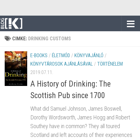
Skip to content
CIMKE:
DRINKING CUSTOMS
E-BOOKS
/
ÉLETMÓD
/
KÖNYVAJÁNLÓ
/
KÖNYVTÁROSOK AJÁNLÁSÁVAL
/
TÖRTÉNELEM
2019.07.11.
A History of Drinking: The
Scottish Pub since 1700
What did Samuel Johnson, James Boswell,
Dorothy Wordsworth, James Hogg and Robert
Southey have in common? They all toured
Scotland and left accounts of their experiences