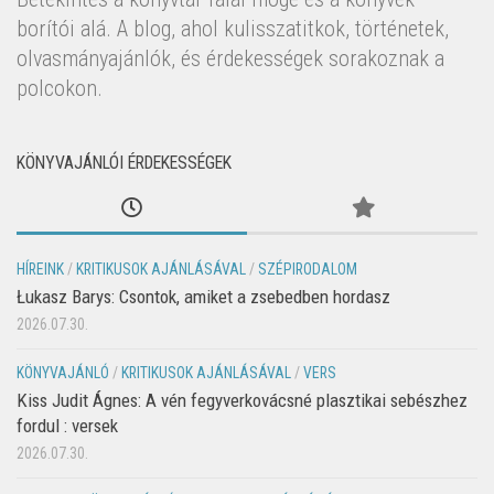
borítói alá. A blog, ahol kulisszatitkok, történetek,
olvasmányajánlók, és érdekességek sorakoznak a
polcokon.
KÖNYVAJÁNLÓI ÉRDEKESSÉGEK
HÍREINK
/
KRITIKUSOK AJÁNLÁSÁVAL
/
SZÉPIRODALOM
Łukasz Barys: Csontok, amiket a zsebedben hordasz
2026.07.30.
KÖNYVAJÁNLÓ
/
KRITIKUSOK AJÁNLÁSÁVAL
/
VERS
Kiss Judit Ágnes: A vén fegyverkovácsné plasztikai sebészhez
fordul : versek
2026.07.30.