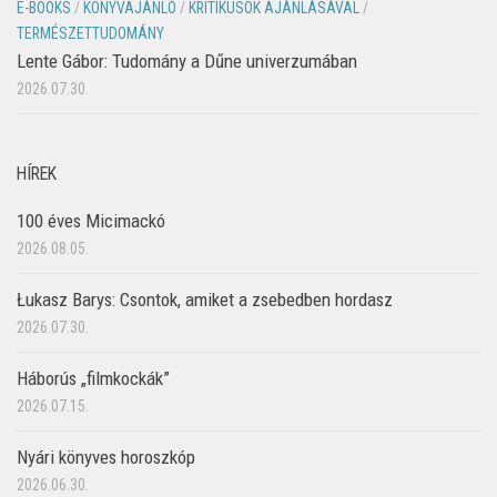
E-BOOKS
/
KÖNYVAJÁNLÓ
/
KRITIKUSOK AJÁNLÁSÁVAL
/
TERMÉSZETTUDOMÁNY
Lente Gábor: Tudomány a Dűne univerzumában
2026.07.30.
HÍREK
100 éves Micimackó
2026.08.05.
Łukasz Barys: Csontok, amiket a zsebedben hordasz
2026.07.30.
Háborús „filmkockák”
2026.07.15.
Nyári könyves horoszkóp
2026.06.30.