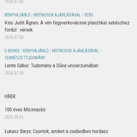
2026.07.30.
KÖNYVAJÁNLÓ
/
KRITIKUSOK AJÁNLÁSÁVAL
/
VERS
Kiss Judit Ágnes: A vén fegyverkovácsné plasztikai sebészhez
fordul : versek
2026.07.30.
E-BOOKS
/
KÖNYVAJÁNLÓ
/
KRITIKUSOK AJÁNLÁSÁVAL
/
TERMÉSZETTUDOMÁNY
Lente Gábor: Tudomány a Dűne univerzumában
2026.07.30.
HÍREK
100 éves Micimackó
2026.08.05.
Łukasz Barys: Csontok, amiket a zsebedben hordasz