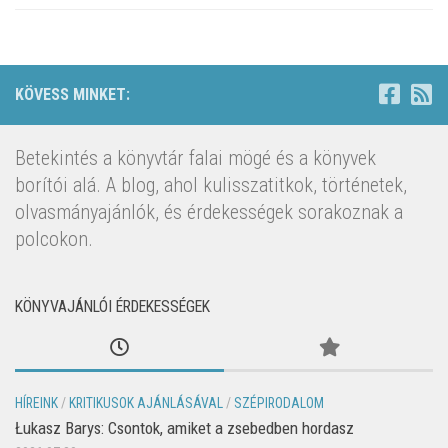
KÖVESS MINKET:
Betekintés a könyvtár falai mögé és a könyvek
borítói alá. A blog, ahol kulisszatitkok, történetek,
olvasmányajánlók, és érdekességek sorakoznak a
polcokon.
KÖNYVAJÁNLÓI ÉRDEKESSÉGEK
HÍREINK
/
KRITIKUSOK AJÁNLÁSÁVAL
/
SZÉPIRODALOM
Łukasz Barys: Csontok, amiket a zsebedben hordasz