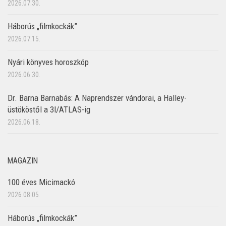
2026.07.30.
Háborús „filmkockák”
2026.07.15.
Nyári könyves horoszkóp
2026.06.30.
Dr. Barna Barnabás: A Naprendszer vándorai, a Halley-
üstököstől a 3I/ATLAS-ig
2026.06.18.
MAGAZIN
100 éves Micimackó
2026.08.05.
Háborús „filmkockák”