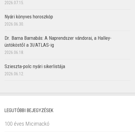
2026.07.15.
Nyári könyves horoszkóp
2026.06.30.
Dr. Barna Barnabás: A Naprendszer vándorai, a Halley-
üstököstől a 3I/ATLAS-ig
2026.06.18.
Szieszta-polc nyári sikerlistája
2026.06.12.
LEGUTÓBBI BEJEGYZÉSEK
100 éves Micimackó