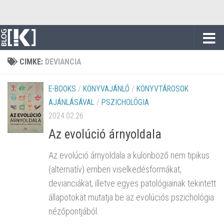
Skip to content
CIMKE:
DEVIANCIA
E-BOOKS
/
KÖNYVAJÁNLÓ
/
KÖNYVTÁROSOK
AJÁNLÁSÁVAL
/
PSZICHOLÓGIA
2024.02.26.
Az evolúció árnyoldala
Az evolúció árnyoldala a különböző nem tipikus
(alternatív) emberi viselkedésformákat,
devianciákat, illetve egyes patológiainak tekintett
állapotokat mutatja be az evolúciós pszichológia
nézőpontjából.