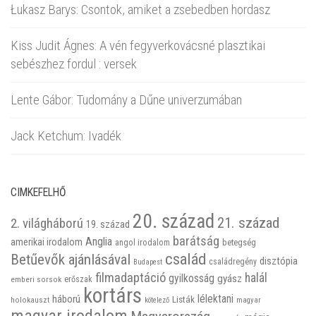
Łukasz Barys: Csontok, amiket a zsebedben hordasz
Kiss Judit Ágnes: A vén fegyverkovácsné plasztikai
sebészhez fordul : versek
Lente Gábor: Tudomány a Dűne univerzumában
Jack Ketchum: Ivadék
CIMKEFELHŐ
20. század
21. század
2. világháború
19. század
barátság
Anglia
amerikai irodalom
betegség
angol irodalom
család
Betűevők ajánlásával
disztópia
családregény
Budapest
filmadaptáció
halál
gyilkosság
gyász
emberi sorsok
erőszak
kortárs
háború
lélektani
Listák
holokauszt
kötelező
magyar
magyar irodalom