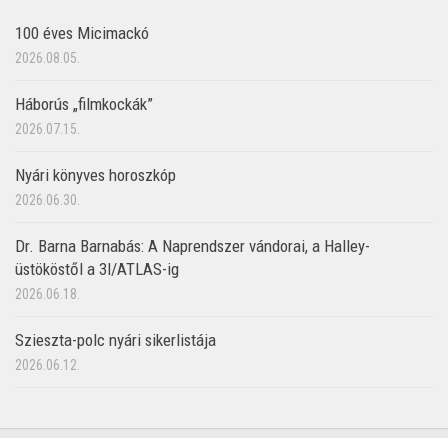
100 éves Micimackó
2026.08.05.
Háborús „filmkockák”
2026.07.15.
Nyári könyves horoszkóp
2026.06.30.
Dr. Barna Barnabás: A Naprendszer vándorai, a Halley-
üstököstől a 3I/ATLAS-ig
2026.06.18.
Szieszta-polc nyári sikerlistája
2026.06.12.