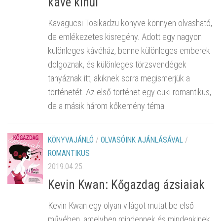
kávé kihűl
Kavagucsi Tosikadzu könyve könnyen olvasható,
de emlékezetes kisregény. Adott egy nagyon
különleges kávéház, benne különleges emberek
dolgoznak, és különleges törzsvendégek
tanyáznak itt, akiknek sorra megismerjük a
történetét. Az első történet egy cuki romantikus,
de a másik három kőkemény téma.
KÖNYVAJÁNLÓ
/
OLVASÓINK AJÁNLÁSÁVAL
/
ROMANTIKUS
2019.04.25.
Kevin Kwan: Kőgazdag ázsiaiak
Kevin Kwan egy olyan világot mutat be első
művében, amelyben mindennek és mindenkinek