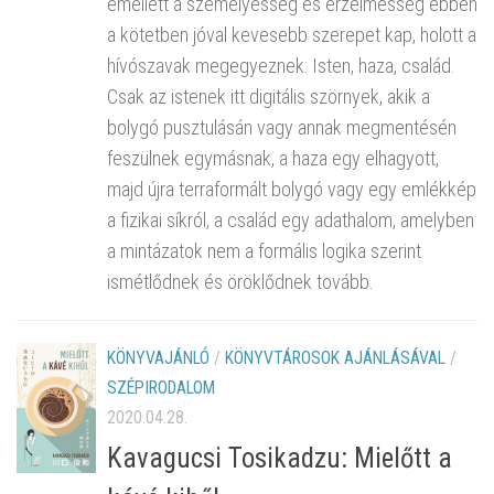
emellett a személyesség és érzelmesség ebben
a kötetben jóval kevesebb szerepet kap, holott a
hívószavak megegyeznek: Isten, haza, család.
Csak az istenek itt digitális szörnyek, akik a
bolygó pusztulásán vagy annak megmentésén
feszülnek egymásnak, a haza egy elhagyott,
majd újra terraformált bolygó vagy egy emlékkép
a fizikai síkról, a család egy adathalom, amelyben
a mintázatok nem a formális logika szerint
ismétlődnek és öröklődnek tovább.
KÖNYVAJÁNLÓ
/
KÖNYVTÁROSOK AJÁNLÁSÁVAL
/
SZÉPIRODALOM
2020.04.28.
Kavagucsi Tosikadzu: Mielőtt a