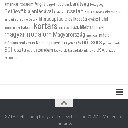
barátság
Anglia
amerikai irodalom
betegség
angol irodalom
család
Betűevők ajánlásával
disztópia
családregény
Budapest
filmadaptáció
halál
gyilkosság
gyász
emberi sorsok
erőszak
kortárs
háború
lélektani
Listák
holokauszt
kötelező
magyar
magyar irodalom
Magyarország
mágia
memoár
női sors
novella
mágikus realizmus
Nobel-díj
nyomozás
párkapcsolat
SCI-eszta
szerelem
USA
társadalomkritika
utazás
sport
testvérek
zsidóság
SZTE Klebelsberg Könyvtár és Levéltár blog © 2026 Minden jog
fenntartva.