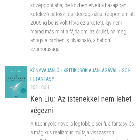
középpontjába, de közben elveti a hazájában
kötelező pátoszt és ideologizálást (éppen emiatt
2006-ig be is volt tiltva ez a kötet), így nem
marad más mint a fájdalom, az őrület, na meg
ahogy a címben is olvasható, a háború
szomorúsága.
KÖNYVAJÁNLÓ
/
KRITIKUSOK AJÁNLÁSÁVAL
/
SCI-
FI, FANTASY
2021.06.11.
Ken Liu: Az istenekkel nem lehet
végezni
A tizennyolc novella legtöbbje sci-fi, a fantasy és
a mágikus realizmus műfaja visszaszorul,