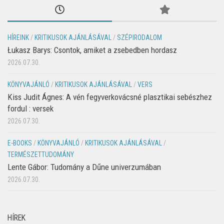
HÍREINK
/
KRITIKUSOK AJÁNLÁSÁVAL
/
SZÉPIRODALOM
Łukasz Barys: Csontok, amiket a zsebedben hordasz
2026.07.30.
KÖNYVAJÁNLÓ
/
KRITIKUSOK AJÁNLÁSÁVAL
/
VERS
Kiss Judit Ágnes: A vén fegyverkovácsné plasztikai sebészhez
fordul : versek
2026.07.30.
E-BOOKS
/
KÖNYVAJÁNLÓ
/
KRITIKUSOK AJÁNLÁSÁVAL
/
TERMÉSZETTUDOMÁNY
Lente Gábor: Tudomány a Dűne univerzumában
2026.07.30.
HÍREK