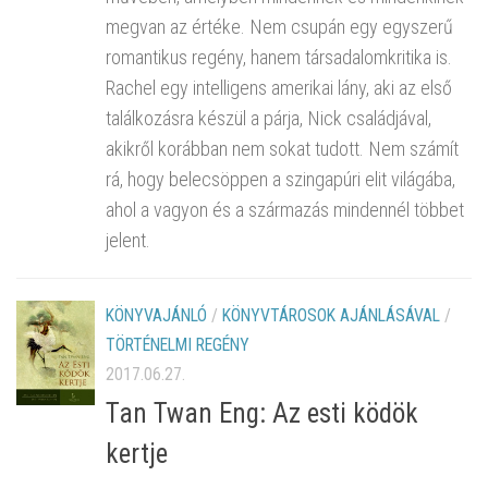
megvan az értéke. Nem csupán egy egyszerű
romantikus regény, hanem társadalomkritika is.
Rachel egy intelligens amerikai lány, aki az első
találkozásra készül a párja, Nick családjával,
akikről korábban nem sokat tudott. Nem számít
rá, hogy belecsöppen a szingapúri elit világába,
ahol a vagyon és a származás mindennél többet
jelent.
KÖNYVAJÁNLÓ
/
KÖNYVTÁROSOK AJÁNLÁSÁVAL
/
TÖRTÉNELMI REGÉNY
2017.06.27.
Tan Twan Eng: Az esti ködök
kertje