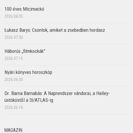
100 éves Micimackó
2026.08.05.
Łukasz Barys: Csontok, amiket a zsebedben hordasz
2026.07.30.
Háborús „filmkockák”
2026.07.15.
Nyári könyves horoszkóp
2026.06.30.
Dr. Barna Barnabás: A Naprendszer vándorai, a Halley-
üstököstől a 3I/ATLAS-ig
2026.06.18.
MAGAZIN