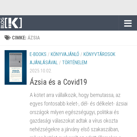
Skip to content
CIMKE:
ÁZSIA
E-BOOKS
/
KÖNYVAJÁNLÓ
/
KÖNYVTÁROSOK
AJÁNLÁSÁVAL
/
TÖRTÉNELEM
2025.10.02.
Ázsia és a Covid19
A kötet arra vállalkozik, hogy bemutassa, az
egyes fontosabb kelet-, dél- és délkelet- ázsiai
országok milyen egészségügyi, politikai és
gazdasági válaszokat adtak a vírus okozta
nehézségekre a járvány első szakaszában,