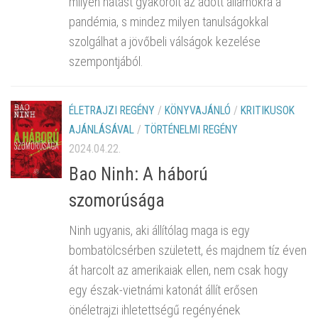
milyen hatást gyakorolt az adott államokra a
pandémia, s mindez milyen tanulságokkal
szolgálhat a jövőbeli válságok kezelése
szempontjából.
ÉLETRAJZI REGÉNY
/
KÖNYVAJÁNLÓ
/
KRITIKUSOK
AJÁNLÁSÁVAL
/
TÖRTÉNELMI REGÉNY
2024.04.22.
Bao Ninh: A háború
szomorúsága
Ninh ugyanis, aki állítólag maga is egy
bombatölcsérben született, és majdnem tíz éven
át harcolt az amerikaiak ellen, nem csak hogy
egy észak-vietnámi katonát állít erősen
önéletrajzi ihletettségű regényének