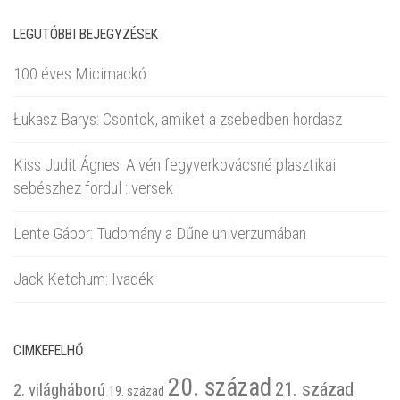
LEGUTÓBBI BEJEGYZÉSEK
100 éves Micimackó
Łukasz Barys: Csontok, amiket a zsebedben hordasz
Kiss Judit Ágnes: A vén fegyverkovácsné plasztikai
sebészhez fordul : versek
Lente Gábor: Tudomány a Dűne univerzumában
Jack Ketchum: Ivadék
CIMKEFELHŐ
20. század
21. század
2. világháború
19. század