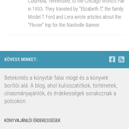
Columbia, Tennessee, to the Chicago World’s Fair
in 1933. They traveled by “Elizabeth T,” the family
Model T Ford and Lera wrote articles about the
“Flivver” trip for the Nashville Banner.
KÖVESS MINKET:
Betekintés a könyvtár falai mögé és a könyvek
borítói alá. A blog, ahol kulisszatitkok, történetek,
olvasmányajánlók, és érdekességek sorakoznak a
polcokon.
KÖNYVAJÁNLÓI ÉRDEKESSÉGEK