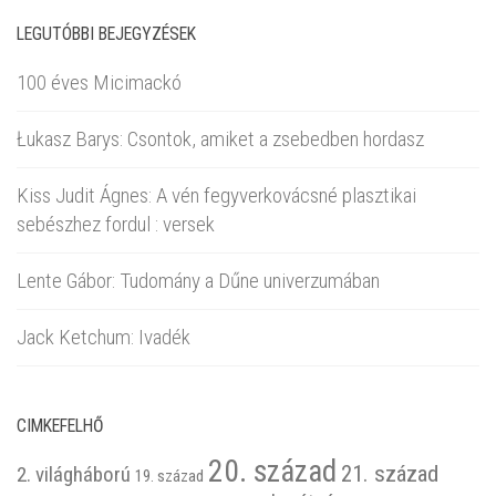
LEGUTÓBBI BEJEGYZÉSEK
100 éves Micimackó
Łukasz Barys: Csontok, amiket a zsebedben hordasz
Kiss Judit Ágnes: A vén fegyverkovácsné plasztikai
sebészhez fordul : versek
Lente Gábor: Tudomány a Dűne univerzumában
Jack Ketchum: Ivadék
CIMKEFELHŐ
20. század
21. század
2. világháború
19. század