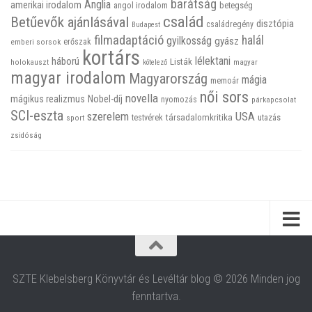
barátság
Anglia
amerikai irodalom
betegség
angol irodalom
család
Betűevők ajánlásával
disztópia
családregény
Budapest
filmadaptáció
halál
gyilkosság
gyász
emberi sorsok
erőszak
kortárs
háború
lélektani
Listák
holokauszt
kötelező
magyar
magyar irodalom
Magyarország
mágia
memoár
női sors
novella
mágikus realizmus
Nobel-díj
nyomozás
párkapcsolat
SCI-eszta
szerelem
USA
társadalomkritika
utazás
sport
testvérek
zsidóság
SZTE Klebelsberg Könyvtár és Levéltár blog © 2026 Minden jog
fenntartva.