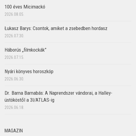
100 éves Micimackó
2026.08.05.
Łukasz Barys: Csontok, amiket a zsebedben hordasz
2026.07.30.
Háborús „filmkockák”
2026.07.15.
Nyári könyves horoszkóp
2026.06.30.
Dr. Barna Barnabás: A Naprendszer vándorai, a Halley-
üstököstől a 3I/ATLAS-ig
2026.06.18.
MAGAZIN