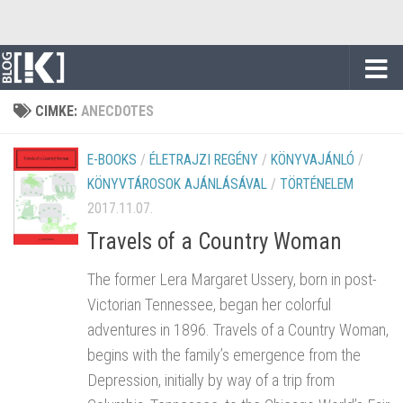
Skip to content
CIMKE:
ANECDOTES
E-BOOKS
/
ÉLETRAJZI REGÉNY
/
KÖNYVAJÁNLÓ
/
KÖNYVTÁROSOK AJÁNLÁSÁVAL
/
TÖRTÉNELEM
2017.11.07.
Travels of a Country Woman
The former Lera Margaret Ussery, born in post-
Victorian Tennessee, began her colorful
adventures in 1896. Travels of a Country Woman,
begins with the family’s emergence from the
Depression, initially by way of a trip from