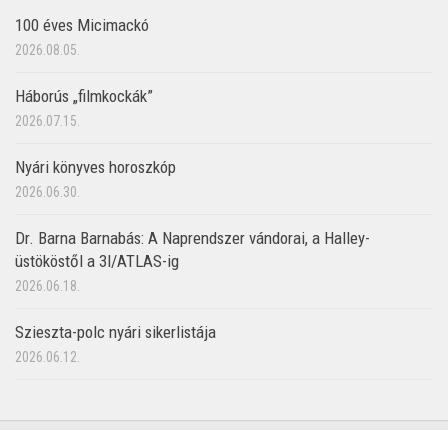
100 éves Micimackó
2026.08.05.
Háborús „filmkockák”
2026.07.15.
Nyári könyves horoszkóp
2026.06.30.
Dr. Barna Barnabás: A Naprendszer vándorai, a Halley-
üstököstől a 3I/ATLAS-ig
2026.06.18.
Szieszta-polc nyári sikerlistája
2026.06.12.