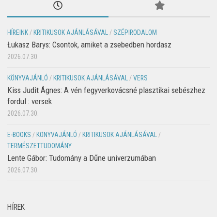
HÍREINK
/
KRITIKUSOK AJÁNLÁSÁVAL
/
SZÉPIRODALOM
Łukasz Barys: Csontok, amiket a zsebedben hordasz
2026.07.30.
KÖNYVAJÁNLÓ
/
KRITIKUSOK AJÁNLÁSÁVAL
/
VERS
Kiss Judit Ágnes: A vén fegyverkovácsné plasztikai sebészhez
fordul : versek
2026.07.30.
E-BOOKS
/
KÖNYVAJÁNLÓ
/
KRITIKUSOK AJÁNLÁSÁVAL
/
TERMÉSZETTUDOMÁNY
Lente Gábor: Tudomány a Dűne univerzumában
2026.07.30.
HÍREK