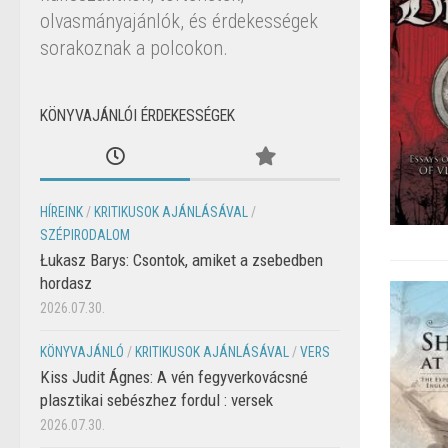
olvasmányajánlók, és érdekességek
sorakoznak a polcokon.
KÖNYVAJÁNLÓI ÉRDEKESSÉGEK
HÍREINK
/
KRITIKUSOK AJÁNLÁSÁVAL
/
SZÉPIRODALOM
Łukasz Barys: Csontok, amiket a zsebedben
hordasz
2026.07.30.
KÖNYVAJÁNLÓ
/
KRITIKUSOK AJÁNLÁSÁVAL
/
VERS
Kiss Judit Ágnes: A vén fegyverkovácsné
plasztikai sebészhez fordul : versek
2026.07.30.