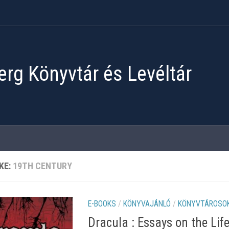
rg Könyvtár és Levéltár
KE:
19TH CENTURY
E-BOOKS
/
KÖNYVAJÁNLÓ
/
KÖNYVTÁROSOK
Dracula : Essays on the Lif