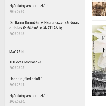
Nyári könyves horoszkóp
2026.06.30.
Dr. Barna Barnabás: A Naprendszer vándorai,
a Halley-üstököstől a 3I/ATLAS-ig
2026.06.18.
MAGAZIN
100 éves Micimackó
2026.08.05.
Háborús „filmkockák”
2026.07.15.
Nyári könyves horoszkóp
2026.06.30.