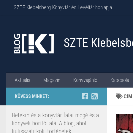
SZTE Klebelsberg Könyvtár és Levéltár honlapja
Skip to content
SZTE Klebelsbe
Aktuális
Magazin
Könyvajánló
Kapcsolat
CIM
KÖVESS MINKET:
Betekintés a könyvtár falai mögé és a
könyvek borítói alá. A blog, ahol
kulisszatitkok, történetek,