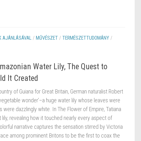
 AJÁNLÁSÁVAL
/
MŰVÉSZET
/
TERMÉSZETTUDOMÁNY
/
Amazonian Water Lily, The Quest to
d It Created
untry of Guiana for Great Britain, German naturalist Robert
egetable wonder’–a huge water lily whose leaves were
s were dazzlingly white. In The Flower of Empire, Tatiana
t lily, revealing how it touched nearly every aspect of
colorful narrative captures the sensation stirred by Victoria
e race among prominent Britons to be the first to coax the