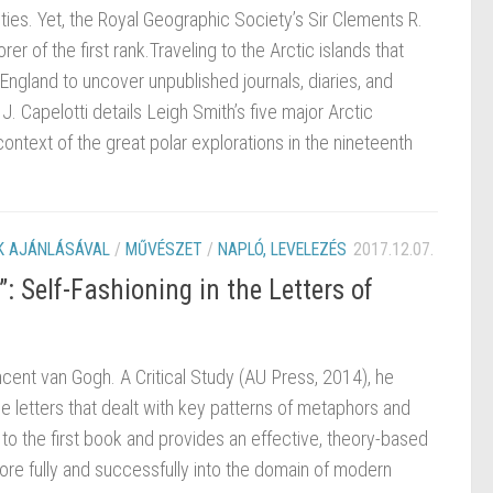
ieties. Yet, the Royal Geographic Society’s Sir Clements R.
r of the first rank.Traveling to the Arctic islands that
ngland to uncover unpublished journals, diaries, and
J. Capelotti details Leigh Smith’s five major Arctic
ontext of the great polar explorations in the nineteenth
 AJÁNLÁSÁVAL
/
MŰVÉSZET
/
NAPLÓ, LEVELEZÉS
2017.12.07.
: Self-Fashioning in the Letters of
incent van Gogh. A Critical Study (AU Press, 2014), he
the letters that dealt with key patterns of metaphors and
o the first book and provides an effective, theory-based
more fully and successfully into the domain of modern