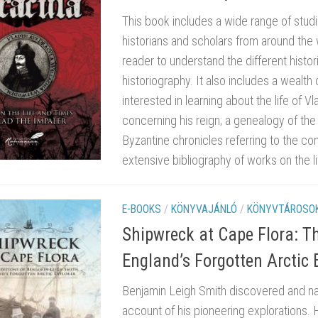
This book includes a wide range of studie
historians and scholars from around the w
reader to understand the different histo
historiography. It also includes a wealth
interested in learning about the life of 
concerning his reign; a genealogy of the 
Byzantine chronicles referring to the con
extensive bibliography of works on the li
E-BOOKS
/
KÖNYVAJÁNLÓ
/
KÖNYVTÁROSOK
Shipwreck at Cape Flora: T
England’s Forgotten Arctic 
Benjamin Leigh Smith discovered and nam
account of his pioneering explorations. 