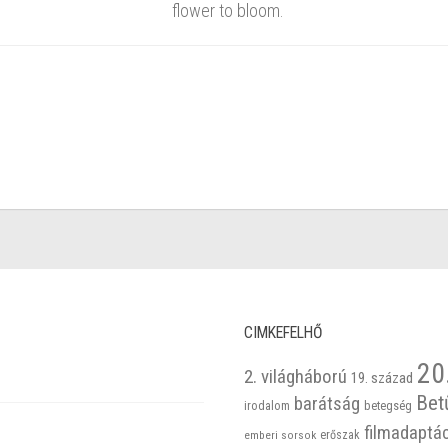
flower to bloom.
CIMKEFELHŐ
20
2. világháború
19. század
Bet
barátság
betegség
irodalom
filmadaptá
emberi sorsok
erőszak