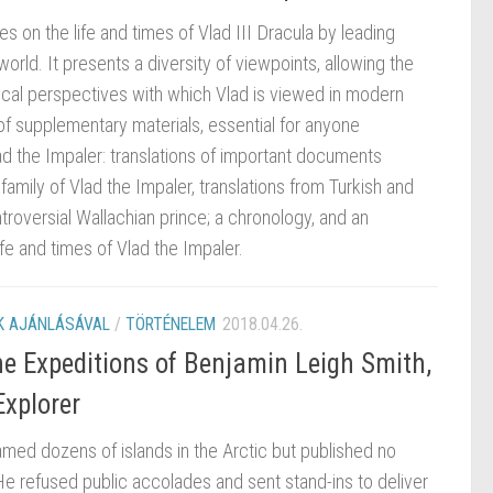
s on the life and times of Vlad III Dracula by leading
orld. It presents a diversity of viewpoints, allowing the
rical perspectives with which Vlad is viewed in modern
 of supplementary materials, essential for anyone
Vlad the Impaler: translations of important documents
family of Vlad the Impaler, translations from Turkish and
troversial Wallachian prince; a chronology, and an
fe and times of Vlad the Impaler.
 AJÁNLÁSÁVAL
/
TÖRTÉNELEM
2018.04.26.
he Expeditions of Benjamin Leigh Smith,
Explorer
ed dozens of islands in the Arctic but published no
He refused public accolades and sent stand-ins to deliver