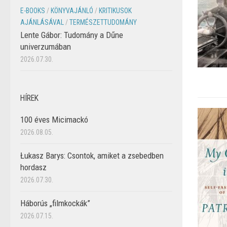
E-BOOKS
/
KÖNYVAJÁNLÓ
/
KRITIKUSOK
AJÁNLÁSÁVAL
/
TERMÉSZETTUDOMÁNY
Lente Gábor: Tudomány a Dűne
univerzumában
2026.07.30.
HÍREK
100 éves Micimackó
2026.08.05.
Łukasz Barys: Csontok, amiket a zsebedben
hordasz
2026.07.30.
Háborús „filmkockák”
2026.07.15.