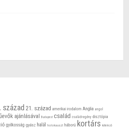
. század
21. század
Anglia
amerikai irodalom
angol
család
űevők ajánlásával
disztópia
családregény
Budapest
kortárs
ció
halál
gyilkosság
gyász
háború
holokauszt
kötelező