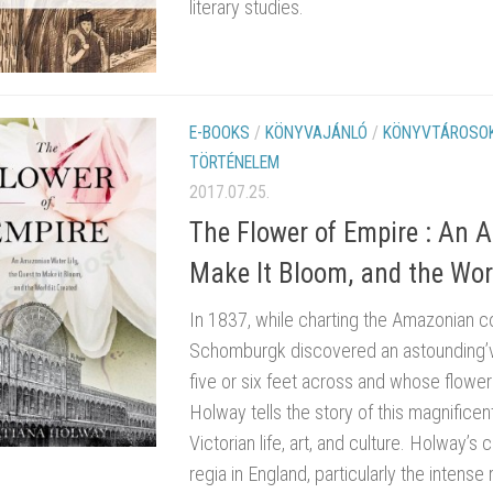
literary studies.
E-BOOKS
/
KÖNYVAJÁNLÓ
/
KÖNYVTÁROSOK
TÖRTÉNELEM
2017.07.25.
The Flower of Empire : An 
Make It Bloom, and the Worl
In 1837, while charting the Amazonian co
Schomburgk discovered an astounding’v
five or six feet across and whose flower
Holway tells the story of this magnificen
Victorian life, art, and culture. Holway’s 
regia in England, particularly the intens