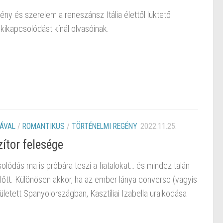
ny és szerelem a reneszánsz Itália élettől lüktető
k kikapcsolódást kínál olvasóinak.
ÁVAL
/
ROMANTIKUS
/
TÖRTÉNELMI REGÉNY
2022.11.25.
ítor felesége
olódás ma is próbára teszi a fiatalokat… és mindez talán
őtt. Különösen akkor, ha az ember lánya converso (vagyis
zületett Spanyolországban, Kasztíliai Izabella uralkodása