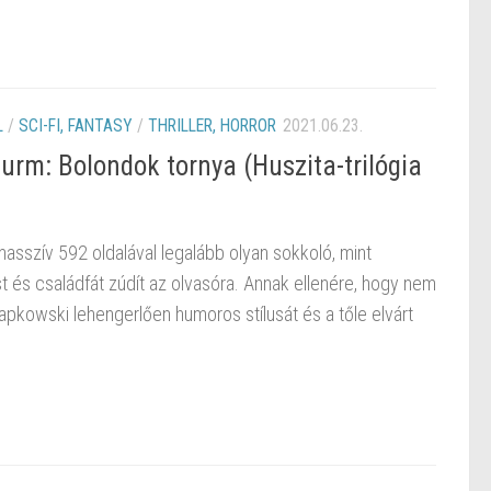
L
/
SCI-FI, FANTASY
/
THRILLER, HORROR
2021.06.23.
urm: Bolondok tornya (Huszita-trilógia
sszív 592 oldalával legalább olyan sokkoló, mint
ést és családfát zúdít az olvasóra. Annak ellenére, hogy nem
pkowski lehengerlően humoros stílusát és a tőle elvárt