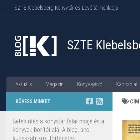
SZTE Klebelsberg Könyvtár és Levéltár honlapja
Skip to content
SZTE Klebelsbe
Aktuális
Magazin
Könyvajánló
Kapcsolat
CIM
KÖVESS MINKET:
Betekintés a könyvtár falai mögé és a
könyvek borítói alá. A blog, ahol
kulisszatitkok, történetek,