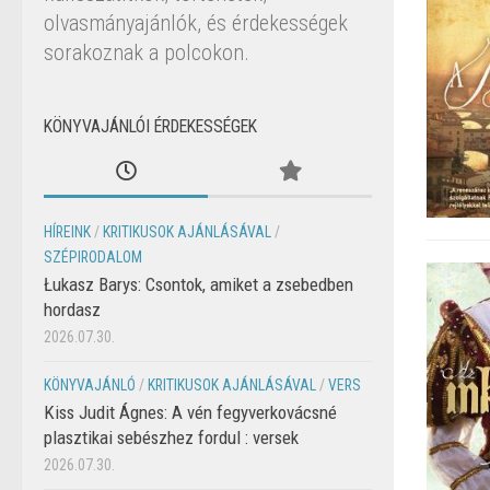
olvasmányajánlók, és érdekességek
sorakoznak a polcokon.
KÖNYVAJÁNLÓI ÉRDEKESSÉGEK
HÍREINK
/
KRITIKUSOK AJÁNLÁSÁVAL
/
SZÉPIRODALOM
Łukasz Barys: Csontok, amiket a zsebedben
hordasz
2026.07.30.
KÖNYVAJÁNLÓ
/
KRITIKUSOK AJÁNLÁSÁVAL
/
VERS
Kiss Judit Ágnes: A vén fegyverkovácsné
plasztikai sebészhez fordul : versek
2026.07.30.