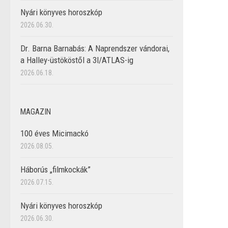
Nyári könyves horoszkóp
2026.06.30.
Dr. Barna Barnabás: A Naprendszer vándorai,
a Halley-üstököstől a 3I/ATLAS-ig
2026.06.18.
MAGAZIN
100 éves Micimackó
2026.08.05.
Háborús „filmkockák”
2026.07.15.
Nyári könyves horoszkóp
2026.06.30.