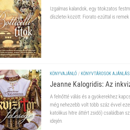
Izgalmas kalandok, egy titokzatos festmé
díszletei között: Fiorato ezúttal is reme
KÖNYVAJÁNLÓ
/
KÖNYVTÁROSOK AJÁNLÁS
Jeanne Kalogridis: Az inkviz
A felnőtté válás és a gyökerekhez kapcs
még nehezebb volt több száz évvel ezel
katolikus hitre áttért zsidó) családban s
idején.