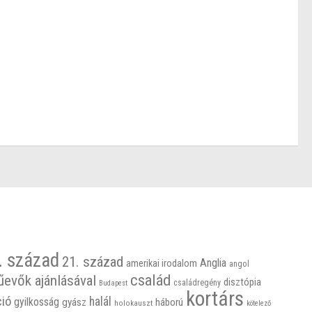
. század
21. század
Anglia
amerikai irodalom
angol
család
űevők ajánlásával
disztópia
családregény
Budapest
kortárs
ció
halál
gyilkosság
gyász
háború
holokauszt
kötelező