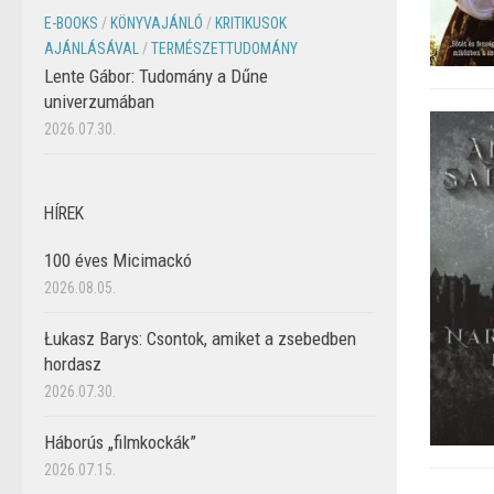
E-BOOKS
/
KÖNYVAJÁNLÓ
/
KRITIKUSOK
AJÁNLÁSÁVAL
/
TERMÉSZETTUDOMÁNY
Lente Gábor: Tudomány a Dűne
univerzumában
2026.07.30.
HÍREK
100 éves Micimackó
2026.08.05.
Łukasz Barys: Csontok, amiket a zsebedben
hordasz
2026.07.30.
Háborús „filmkockák”
2026.07.15.