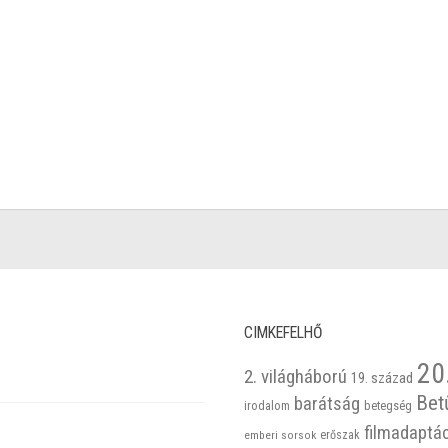
CIMKEFELHŐ
20
2. világháború
19. század
Bet
barátság
betegség
irodalom
filmadaptá
emberi sorsok
erőszak