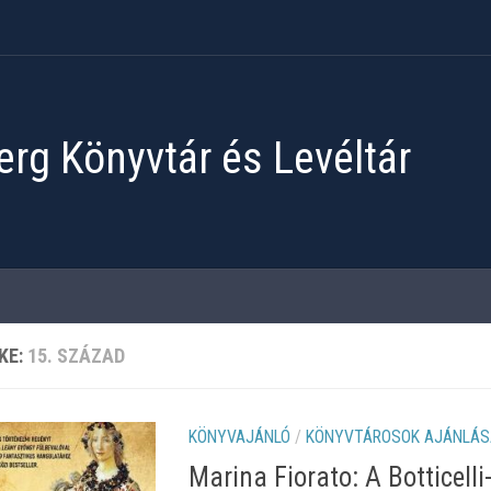
rg Könyvtár és Levéltár
KE:
15. SZÁZAD
KÖNYVAJÁNLÓ
/
KÖNYVTÁROSOK AJÁNLÁS
Marina Fiorato: A Botticelli-