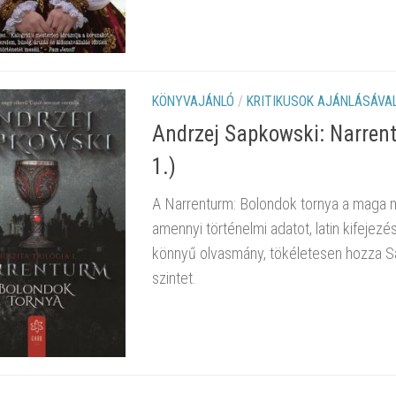
KÖNYVAJÁNLÓ
/
KRITIKUSOK AJÁNLÁSÁVA
Andrzej Sapkowski: Narrent
1.)
A Narrenturm: Bolondok tornya a maga ma
amennyi történelmi adatot, latin kifejez
könnyű olvasmány, tökéletesen hozza Sa
szintet.