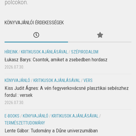
polcokon.
KÖNYVAJÁNLÓI ÉRDEKESSÉGEK
HÍREINK
/
KRITIKUSOK AJÁNLÁSÁVAL
/
SZÉPIRODALOM
Łukasz Barys: Csontok, amiket a zsebedben hordasz
2026.07.30.
KÖNYVAJÁNLÓ
/
KRITIKUSOK AJÁNLÁSÁVAL
/
VERS
Kiss Judit Ágnes: A vén fegyverkovácsné plasztikai sebészhez
fordul : versek
2026.07.30.
E-BOOKS
/
KÖNYVAJÁNLÓ
/
KRITIKUSOK AJÁNLÁSÁVAL
/
TERMÉSZETTUDOMÁNY
Lente Gábor: Tudomány a Dűne univerzumában