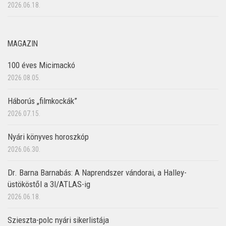
2026.06.18.
MAGAZIN
100 éves Micimackó
2026.08.05.
Háborús „filmkockák”
2026.07.15.
Nyári könyves horoszkóp
2026.06.30.
Dr. Barna Barnabás: A Naprendszer vándorai, a Halley-
üstököstől a 3I/ATLAS-ig
2026.06.18.
Szieszta-polc nyári sikerlistája