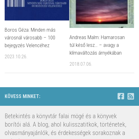
Boros Géza: Minden más
Andreas Malm: Hamarosan
városnál városabb – 100
túl késő lesz… – avagy a
bejegyzés Velencéhez
klímaváltozás árnyékában
2023.10.26.
2018.07.06.
KÖVESS MINKET:
Betekintés a könyvtár falai mögé és a könyvek
borítói alá. A blog, ahol kulisszatitkok, történetek,
olvasmányajánlók, és érdekességek sorakoznak a