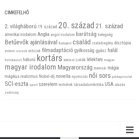
CIMKEFELHŐ
20. század
21. század
2. világháború
19. század
barátság
Anglia
amerikai irodalom
betegség
angol irodalom
család
Betűevők ajánlásával
disztópia
családregény
Budapest
filmadaptáció
halál
gyilkosság
gyász
emberi sorsok
erőszak
kortárs
háború
lélektani
Listák
holokauszt
kötelező
magyar
magyar irodalom
Magyarország
mágia
memoár
női sors
novella
mágikus realizmus
Nobel-díj
nyomozás
párkapcsolat
SCI-eszta
szerelem
USA
társadalomkritika
utazás
sport
testvérek
zsidóság