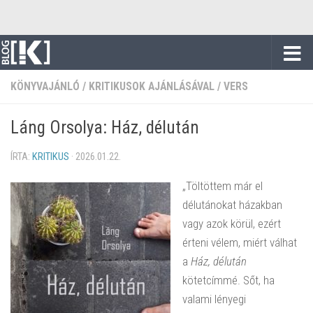
Skip to content
KÖNYVAJÁNLÓ
/
KRITIKUSOK AJÁNLÁSÁVAL
/
VERS
Láng Orsolya: Ház, délután
ÍRTA:
KRITIKUS
·
2026.01.22.
„Töltöttem már el
délutánokat házakban
vagy azok körül, ezért
érteni vélem, miért válhat
a
Ház, délután
kötetcímmé. Sőt, ha
valami lényegi