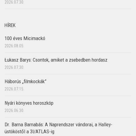
2026.07.30.
HÍREK
100 éves Micimackó
2026.08.05.
Łukasz Barys: Csontok, amiket a zsebedben hordasz
2026.07.30.
Háborús „filmkockák”
2026.07.15.
Nyári könyves horoszkóp
2026.06.30.
Dr. Barna Barnabás: A Naprendszer vándorai, a Halley-
üstököstől a 3I/ATLAS-ig