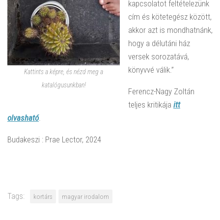
kapcsolatot feltételezünk
cím és kötetegész között,
akkor azt is mondhatnánk,
hogy a délutáni ház
versek sorozatává,
könyvvé válik.”
Kattints a képre, és nézd meg a
katalógusunkban!
Ferencz-Nagy Zoltán
teljes kritikája
itt
olvasható
.
Budakeszi : Prae Lector, 2024
Tags:
kortárs
magyar irodalom