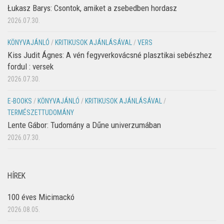
Łukasz Barys: Csontok, amiket a zsebedben hordasz
2026.07.30.
KÖNYVAJÁNLÓ
/
KRITIKUSOK AJÁNLÁSÁVAL
/
VERS
Kiss Judit Ágnes: A vén fegyverkovácsné plasztikai sebészhez
fordul : versek
2026.07.30.
E-BOOKS
/
KÖNYVAJÁNLÓ
/
KRITIKUSOK AJÁNLÁSÁVAL
/
TERMÉSZETTUDOMÁNY
Lente Gábor: Tudomány a Dűne univerzumában
2026.07.30.
HÍREK
100 éves Micimackó
2026.08.05.