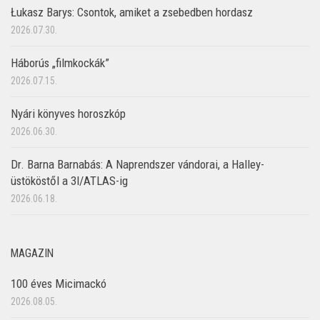
Łukasz Barys: Csontok, amiket a zsebedben hordasz
2026.07.30.
Háborús „filmkockák”
2026.07.15.
Nyári könyves horoszkóp
2026.06.30.
Dr. Barna Barnabás: A Naprendszer vándorai, a Halley-
üstököstől a 3I/ATLAS-ig
2026.06.18.
MAGAZIN
100 éves Micimackó
2026.08.05.