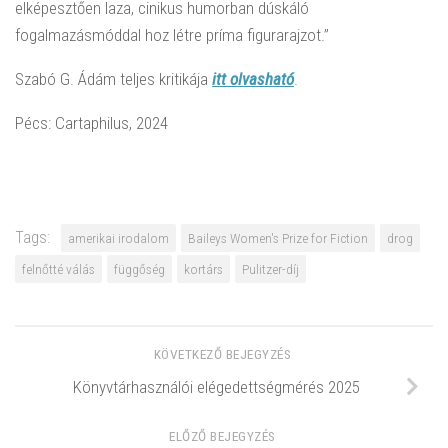
elképesztően laza, cinikus humorban dúskáló
fogalmazásmóddal hoz létre príma figurarajzot.”
Szabó G. Ádám teljes kritikája
itt olvasható
.
Pécs: Cartaphilus, 2024
Tags:
amerikai irodalom
Baileys Women's Prize for Fiction
drog
felnőtté válás
függőség
kortárs
Pulitzer-díj
KÖVETKEZŐ BEJEGYZÉS
Könyvtárhasználói elégedettségmérés 2025
ELŐZŐ BEJEGYZÉS