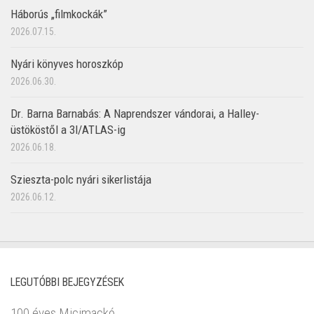
Háborús „filmkockák”
2026.07.15.
Nyári könyves horoszkóp
2026.06.30.
Dr. Barna Barnabás: A Naprendszer vándorai, a Halley-
üstököstől a 3I/ATLAS-ig
2026.06.18.
Szieszta-polc nyári sikerlistája
2026.06.12.
LEGUTÓBBI BEJEGYZÉSEK
100 éves Micimackó