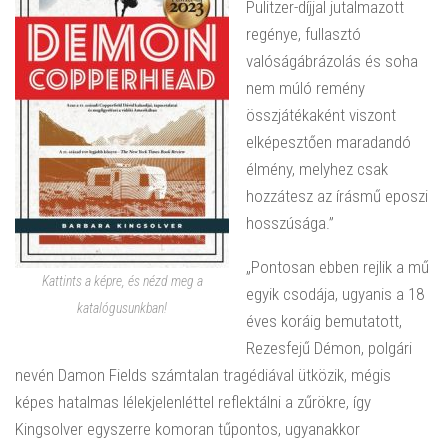
Pulitzer-díjjal jutalmazott
regénye, fullasztó
valóságábrázolás és soha
nem múló remény
összjátékaként viszont
elképesztően maradandó
élmény, melyhez csak
hozzátesz az írásmű eposzi
hosszúsága.”
„Pontosan ebben rejlik a mű
Kattints a képre, és nézd meg a
egyik csodája, ugyanis a 18
katalógusunkban!
éves koráig bemutatott,
Rezesfejű Démon, polgári
nevén Damon Fields számtalan tragédiával ütközik, mégis
képes hatalmas lélekjelenléttel reflektálni a zűrökre, így
Kingsolver egyszerre komoran tűpontos, ugyanakkor