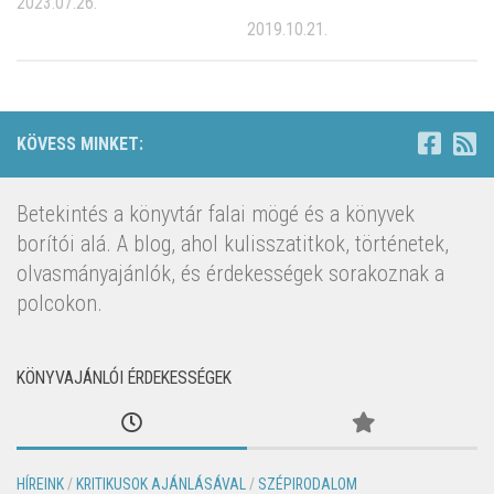
2023.07.26.
2019.10.21.
KÖVESS MINKET:
Betekintés a könyvtár falai mögé és a könyvek
borítói alá. A blog, ahol kulisszatitkok, történetek,
olvasmányajánlók, és érdekességek sorakoznak a
polcokon.
KÖNYVAJÁNLÓI ÉRDEKESSÉGEK
HÍREINK
/
KRITIKUSOK AJÁNLÁSÁVAL
/
SZÉPIRODALOM