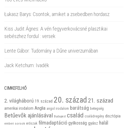
Łukasz Barys: Csontok, amiket a zsebedben hordasz
Kiss Judit Ágnes: A vén fegyverkovácsné plasztikai
sebészhez fordul : versek
Lente Gábor: Tudomány a Dűne univerzumában
Jack Ketchum: Ivadék
CIMKEFELHŐ
20. század
21. század
2. világháború
19. század
barátság
Anglia
amerikai irodalom
betegség
angol irodalom
család
Betűevők ajánlásával
disztópia
családregény
Budapest
filmadaptáció
halál
gyilkosság
gyász
emberi sorsok
erőszak