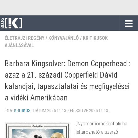
Skip to content
ÉLETRAJZI REGÉNY
/
KÖNYVAJÁNLÓ
/
KRITIKUSOK
AJÁNLÁSÁVAL
Barbara Kingsolver: Demon Copperhead :
azaz a 21. századi Copperfield Dávid
kalandjai, tapasztalatai és megfigyelései
a vidéki Amerikában
ÍRTA:
KRITIKUS
· DÁTUM
2025.11.13.
· FRISSÍTVE
2025.11.13.
„Nyomorpornóként aligha
leltározható a szerző