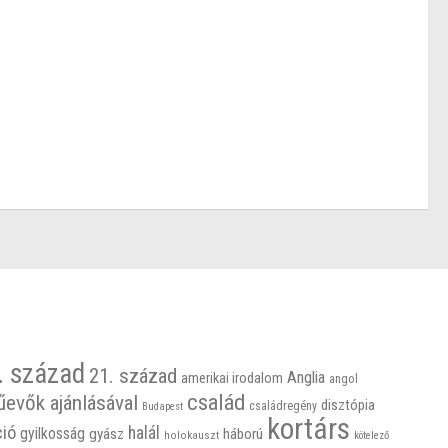
. század
21. század
Anglia
amerikai irodalom
angol
család
űevők ajánlásával
disztópia
családregény
Budapest
kortárs
ció
halál
gyilkosság
gyász
háború
holokauszt
kötelező