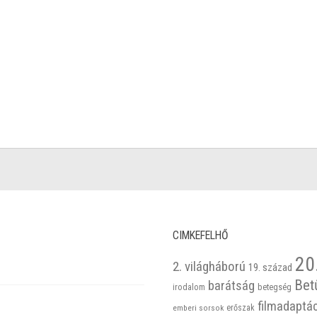
CIMKEFELHŐ
20
2. világháború
19. század
Bet
barátság
betegség
irodalom
filmadaptá
emberi sorsok
erőszak