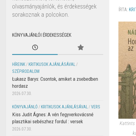
olvasmányajánlók, és érdekességek
ÍRTA:
KRI
sorakoznak a polcokon.
KÖNYVAJÁNLÓI ÉRDEKESSÉGEK
HÍREINK
/
KRITIKUSOK AJÁNLÁSÁVAL
/
SZÉPIRODALOM
Łukasz Barys: Csontok, amiket a zsebedben
hordasz
2026.07.30.
KÖNYVAJÁNLÓ
/
KRITIKUSOK AJÁNLÁSÁVAL
/
VERS
Kiss Judit Ágnes: A vén fegyverkovácsné
plasztikai sebészhez fordul : versek
Kattints
2026.07.30.
k