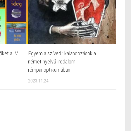
ket a IV.
Egyem a szíved : kalandozások a
német nyelvű irodalom
rémpanoptikumában
2023.11.24.