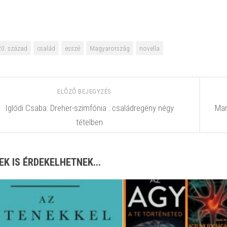
20. század
család
esszé
Magyarország
novella
ELŐZŐ BEJEGYZÉS
Iglódi Csaba: Dreher-szimfónia : családregény négy
Mar
tételben
EK IS ÉRDEKELHETNEK...