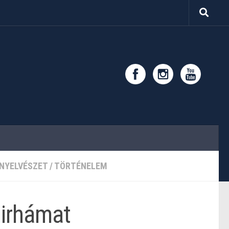
NYELVÉSZET
/
TÖRTÉNELEM
irhámat