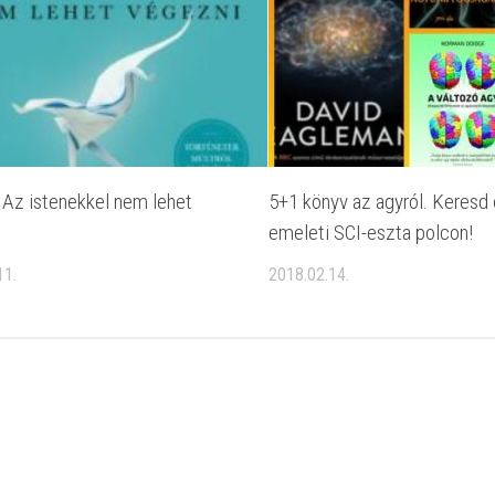
 Az istenekkel nem lehet
5+1 könyv az agyról. Keresd ő
emeleti SCI-eszta polcon!
11.
2018.02.14.