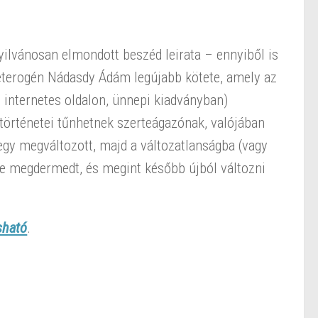
 nyilvánosan elmondott beszéd leirata – ennyiből is
heterogén Nádasdy Ádám legújabb kötete, amely az
n, internetes oldalon, ünnepi kiadványban)
 történetei tűnhetnek szerteágazónak, valójában
egy megváltozott, majd a változatlanságba (vagy
re megdermedt, és megint később újból változni
asható
.