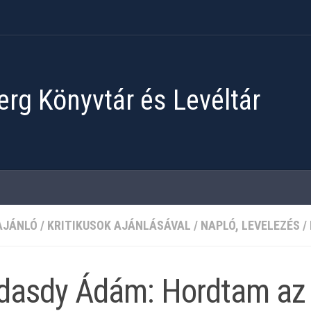
rg Könyvtár és Levéltár
AJÁNLÓ
/
KRITIKUSOK AJÁNLÁSÁVAL
/
NAPLÓ, LEVELEZÉS
/
dasdy Ádám: Hordtam az 