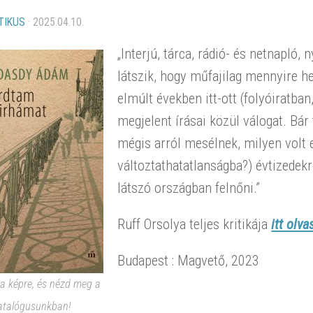
TIKUS
·
2025.04.10.
„Interjú, tárca, rádió- és netnapló,
látszik, hogy műfajilag mennyire 
elmúlt években itt-ott (folyóiratba
megjelent írásai közül válogat. Bár
mégis arról mesélnek, milyen volt 
változtathatatlanságba?) évtizedek
látszó országban felnőni.”
Ruff Orsolya teljes kritikája
itt olv
Budapest : Magvető, 2023
 a képre, és nézd meg a
atalógusunkban!