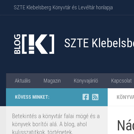
SZTE Klebelsberg Könyvtár és Levéltár honlapja
Skip to content
SZTE Klebelsbe
Aktuális
Magazin
Könyvajánló
Kapcsolat
KÖNYV
KÖVESS MINKET:
Betekintés a könyvtár falai mögé és a
Ná
könyvek borítói alá. A blog, ahol
kulisszatitkok, történetek,