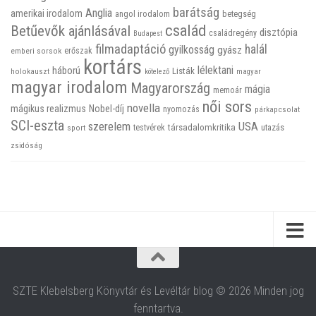
barátság
Anglia
amerikai irodalom
betegség
angol irodalom
család
Betűevők ajánlásával
disztópia
családregény
Budapest
filmadaptáció
halál
gyilkosság
gyász
emberi sorsok
erőszak
kortárs
háború
lélektani
Listák
holokauszt
kötelező
magyar
magyar irodalom
Magyarország
mágia
memoár
női sors
novella
mágikus realizmus
Nobel-díj
nyomozás
párkapcsolat
SCI-eszta
szerelem
USA
társadalomkritika
utazás
sport
testvérek
zsidóság
SZTE Klebelsberg Könyvtár és Levéltár blog © 2026 Minden jog
fenntartva.