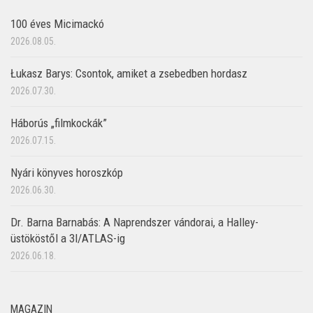
100 éves Micimackó
2026.08.05.
Łukasz Barys: Csontok, amiket a zsebedben hordasz
2026.07.30.
Háborús „filmkockák”
2026.07.15.
Nyári könyves horoszkóp
2026.06.30.
Dr. Barna Barnabás: A Naprendszer vándorai, a Halley-
üstököstől a 3I/ATLAS-ig
2026.06.18.
MAGAZIN