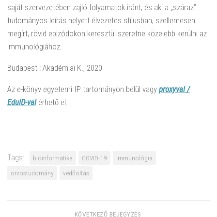
saját szervezetében zajló folyamatok iránt, és aki a „száraz”
tudományos leírás helyett élvezetes stílusban, szellemesen
megírt, rövid epizódokon keresztül szeretne közelebb kerülni az
immunológiához.
Budapest : Akadémiai K., 2020
Az e-könyv egyetemi IP tartományon belül vagy
proxyval /
EduID-val
érhető el.
Tags:
bioinformatika
COVID-19
immunológia
orvostudomány
védőoltás
KÖVETKEZŐ BEJEGYZÉS