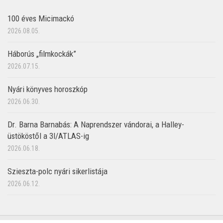
100 éves Micimackó
2026.08.05.
Háborús „filmkockák”
2026.07.15.
Nyári könyves horoszkóp
2026.06.30.
Dr. Barna Barnabás: A Naprendszer vándorai, a Halley-
üstököstől a 3I/ATLAS-ig
2026.06.18.
Szieszta-polc nyári sikerlistája
2026.06.12.