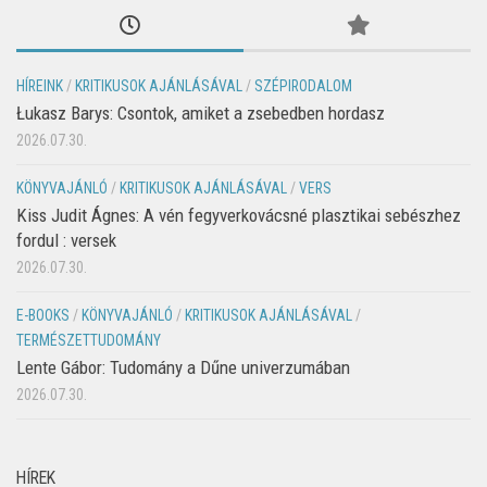
HÍREINK
/
KRITIKUSOK AJÁNLÁSÁVAL
/
SZÉPIRODALOM
Łukasz Barys: Csontok, amiket a zsebedben hordasz
2026.07.30.
KÖNYVAJÁNLÓ
/
KRITIKUSOK AJÁNLÁSÁVAL
/
VERS
Kiss Judit Ágnes: A vén fegyverkovácsné plasztikai sebészhez
fordul : versek
2026.07.30.
E-BOOKS
/
KÖNYVAJÁNLÓ
/
KRITIKUSOK AJÁNLÁSÁVAL
/
TERMÉSZETTUDOMÁNY
Lente Gábor: Tudomány a Dűne univerzumában
2026.07.30.
HÍREK