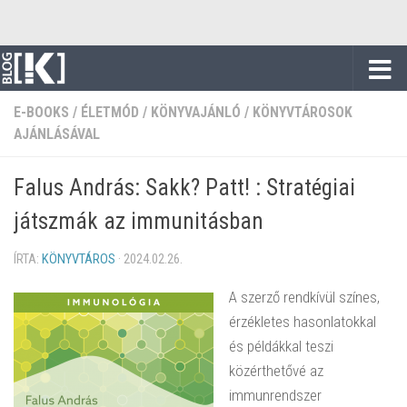
Skip to content
E-BOOKS
/
ÉLETMÓD
/
KÖNYVAJÁNLÓ
/
KÖNYVTÁROSOK
AJÁNLÁSÁVAL
Falus András: Sakk? Patt! : Stratégiai
játszmák az immunitásban
ÍRTA:
KÖNYVTÁROS
·
2024.02.26.
A szerző rendkívül színes,
érzékletes hasonlatokkal
és példákkal teszi
közérthetővé az
immunrendszer