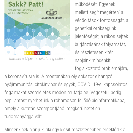
működését. Egyebek
mellett segít megérteni a
védőoltások fontosságát, a
genetikai örökségünk
jelentőségét, a rákos sejtek
burjánzásának folyamatát,
és részletesen kitér
Kattints a képre, és nézd meg online!
napjaink mindenkit
foglalkoztató problémájára,
a koronavírusra is. A mostanában oly sokszor elhangzó
nyájimmunitás, citokinvihar és egyéb, COVID–19-el kapcsolatos
fogalmakat szemléletes módon mutatja be. Végezetül pedig
bepillantást nyerhetünk a rohamosan fejlődő bioinformatikába,
amely a kutatás szempontjából megkerülhetetlen
tudományággá vált.
Mindenkinek ajánljuk, aki egy kicsit részletesebben érdeklődik a