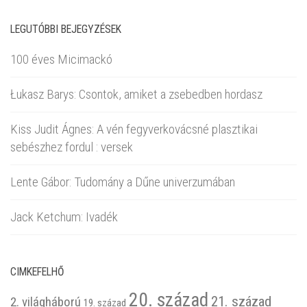
LEGUTÓBBI BEJEGYZÉSEK
100 éves Micimackó
Łukasz Barys: Csontok, amiket a zsebedben hordasz
Kiss Judit Ágnes: A vén fegyverkovácsné plasztikai
sebészhez fordul : versek
Lente Gábor: Tudomány a Dűne univerzumában
Jack Ketchum: Ivadék
CIMKEFELHŐ
20. század
21. század
2. világháború
19. század