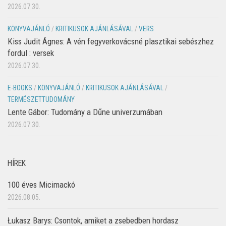
2026.07.30.
KÖNYVAJÁNLÓ
/
KRITIKUSOK AJÁNLÁSÁVAL
/
VERS
Kiss Judit Ágnes: A vén fegyverkovácsné plasztikai sebészhez
fordul : versek
2026.07.30.
E-BOOKS
/
KÖNYVAJÁNLÓ
/
KRITIKUSOK AJÁNLÁSÁVAL
/
TERMÉSZETTUDOMÁNY
Lente Gábor: Tudomány a Dűne univerzumában
2026.07.30.
HÍREK
100 éves Micimackó
2026.08.05.
Łukasz Barys: Csontok, amiket a zsebedben hordasz