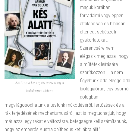
maguk korában
forradalmi vagy éppen
általánosan és hibásan
elterjedt sebészeti
gyakorlatokat.
Szerencsére nem
elégszik meg azzal, hogy
a műtétek leírására
szorítkozzon. Ha nem
figyeltünk oda eléggé oda
Kattints a képre, és nézd meg a
biológiaórán, egy csomó
katalógusunkban!
dologban
megvilágosodhatunk a testünk működéséről, fertőzések és a
rák terjedésének mechanizmusáról, azt is megtudhatjuk, hogy
már azzal egy rakat elváltozásra, betegségre kell számítanunk,
hogy az emberős Australopithecus két lábra állt.”