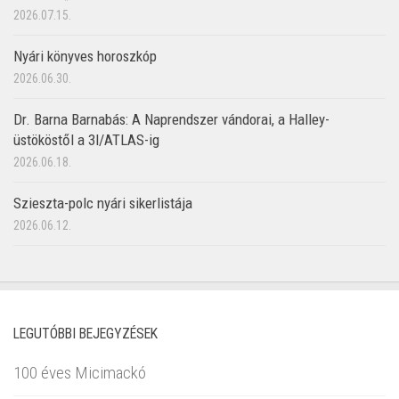
2026.07.15.
Nyári könyves horoszkóp
2026.06.30.
Dr. Barna Barnabás: A Naprendszer vándorai, a Halley-
üstököstől a 3I/ATLAS-ig
2026.06.18.
Szieszta-polc nyári sikerlistája
2026.06.12.
LEGUTÓBBI BEJEGYZÉSEK
100 éves Micimackó