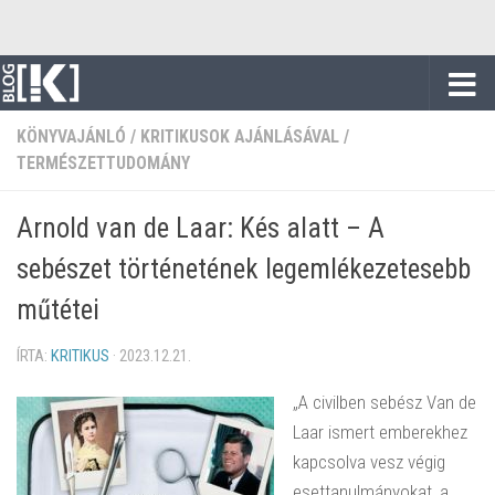
Skip to content
KÖNYVAJÁNLÓ
/
KRITIKUSOK AJÁNLÁSÁVAL
/
TERMÉSZETTUDOMÁNY
Arnold van de Laar: Kés alatt – A
sebészet történetének legemlékezetesebb
műtétei
ÍRTA:
KRITIKUS
·
2023.12.21.
„A civilben sebész Van de
Laar ismert emberekhez
kapcsolva vesz végig
esettanulmányokat, a