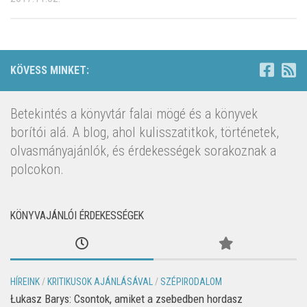
KÖVESS MINKET:
Betekintés a könyvtár falai mögé és a könyvek
borítói alá. A blog, ahol kulisszatitkok, történetek,
olvasmányajánlók, és érdekességek sorakoznak a
polcokon.
KÖNYVAJÁNLÓI ÉRDEKESSÉGEK
HÍREINK
/
KRITIKUSOK AJÁNLÁSÁVAL
/
SZÉPIRODALOM
Łukasz Barys: Csontok, amiket a zsebedben hordasz