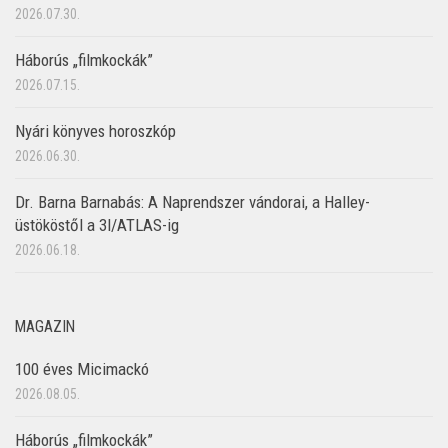
2026.07.30.
Háborús „filmkockák”
2026.07.15.
Nyári könyves horoszkóp
2026.06.30.
Dr. Barna Barnabás: A Naprendszer vándorai, a Halley-
üstököstől a 3I/ATLAS-ig
2026.06.18.
MAGAZIN
100 éves Micimackó
2026.08.05.
Háborús „filmkockák”