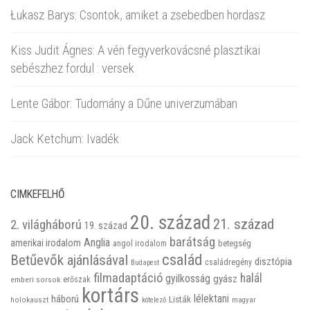
Łukasz Barys: Csontok, amiket a zsebedben hordasz
Kiss Judit Ágnes: A vén fegyverkovácsné plasztikai
sebészhez fordul : versek
Lente Gábor: Tudomány a Dűne univerzumában
Jack Ketchum: Ivadék
CIMKEFELHŐ
20. század
21. század
2. világháború
19. század
barátság
Anglia
amerikai irodalom
betegség
angol irodalom
család
Betűevők ajánlásával
disztópia
családregény
Budapest
filmadaptáció
halál
gyilkosság
gyász
emberi sorsok
erőszak
kortárs
háború
lélektani
Listák
holokauszt
kötelező
magyar