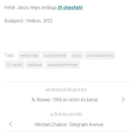
Fehér János teljes kritikája
itt olvasható
.
Budapest : Helikon, 2022
Tags:
emberi test
kultúrtörténet
orvos
orvostudomány
SCI-eszta
sebészet
tudománytörténet
KÖVETKEZŐ BEJEGYZÉS
Ai Weiwei: 1000 év öröm és bánat
ELŐZŐ BEJEGYZÉS
Michael Chabon: Telegraph Avenue