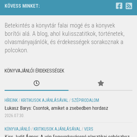
KÖVESS MINKET:
Betekintés a könyvtár falai mögé és a könyvek
borítói alá. A blog, ahol kulisszatitkok, történetek,
olvasmányajánlók, és érdekességek sorakoznak a
polcokon.
KÖNYVAJÁNLÓI ÉRDEKESSÉGEK
HÍREINK
/
KRITIKUSOK AJÁNLÁSÁVAL
/
SZÉPIRODALOM
Łukasz Barys: Csontok, amiket a zsebedben hordasz
2026.07.30.
KÖNYVAJÁNLÓ
/
KRITIKUSOK AJÁNLÁSÁVAL
/
VERS
Kiss Judit Ágnes: A vén fegyverkovácsné plasztikai sebészhez