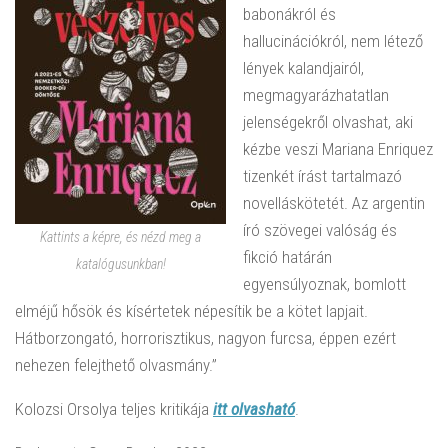
babonákról és
hallucinációkról, nem létező
lények kalandjairól,
megmagyarázhatatlan
jelenségekről olvashat, aki
kézbe veszi Mariana Enriquez
tizenkét írást tartalmazó
novelláskötetét. Az argentin
író szövegei valóság és
Kattints a képre, és nézd meg a
fikció határán
katalógusunkban!
egyensúlyoznak, bomlott
elméjű hősök és kísértetek népesítik be a kötet lapjait.
Hátborzongató, horrorisztikus, nagyon furcsa, éppen ezért
nehezen felejthető olvasmány.”
Kolozsi Orsolya teljes kritikája
itt olvasható
.