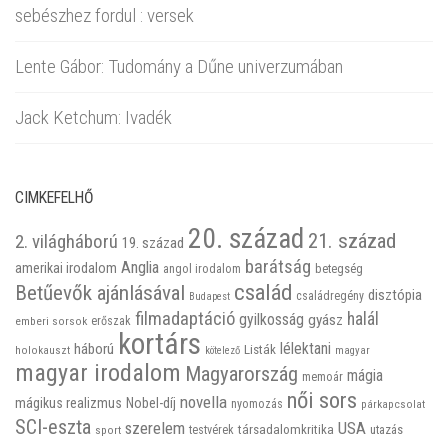
sebészhez fordul : versek
Lente Gábor: Tudomány a Dűne univerzumában
Jack Ketchum: Ivadék
CIMKEFELHŐ
20. század
21. század
2. világháború
19. század
barátság
Anglia
amerikai irodalom
betegség
angol irodalom
család
Betűevők ajánlásával
disztópia
családregény
Budapest
filmadaptáció
halál
gyilkosság
gyász
emberi sorsok
erőszak
kortárs
háború
lélektani
Listák
holokauszt
kötelező
magyar
magyar irodalom
Magyarország
mágia
memoár
női sors
novella
mágikus realizmus
Nobel-díj
nyomozás
párkapcsolat
SCI-eszta
szerelem
USA
társadalomkritika
utazás
sport
testvérek