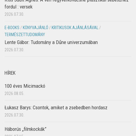
fordul : versek
2026.07.30.
E-BOOKS
/
KÖNYVAJÁNLÓ
/
KRITIKUSOK AJÁNLÁSÁVAL
/
TERMÉSZETTUDOMÁNY
Lente Gábor: Tudomány a Dűne univerzumában
2026.07.30.
HÍREK
100 éves Micimackó
2026.08.05.
Łukasz Barys: Csontok, amiket a zsebedben hordasz
2026.07.30.
Háborús „filmkockák”