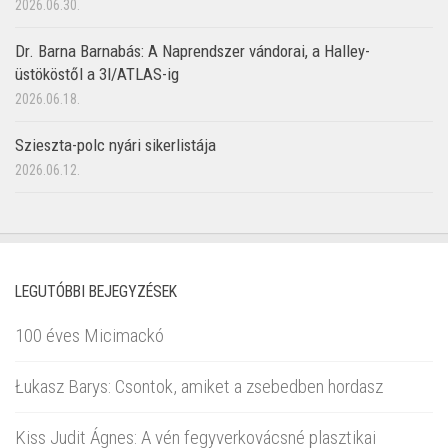
2026.06.30.
Dr. Barna Barnabás: A Naprendszer vándorai, a Halley-
üstököstől a 3I/ATLAS-ig
2026.06.18.
Szieszta-polc nyári sikerlistája
2026.06.12.
LEGUTÓBBI BEJEGYZÉSEK
100 éves Micimackó
Łukasz Barys: Csontok, amiket a zsebedben hordasz
Kiss Judit Ágnes: A vén fegyverkovácsné plasztikai