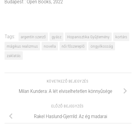
Budapest : Open Books, 2022
Tags:
argentín szerző
gyász
Hispanisztika Gyűjtemény
kortárs
mágikus realizmus
novella
női főszereplő
öngyilkosság
zaklatás
KÖVETKEZŐ BEJEGYZÉS
Milan Kundera: A lét elviselhetetlen könnyűsége
ELŐZŐ BEJEGYZÉS
Rakel Haslund-Gjerrild: Az ég madarai