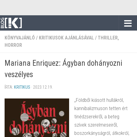
Skip to content
KÖNYVAJÁNLÓ
/
KRITIKUSOK AJÁNLÁSÁVAL
/
THRILLER,
HORROR
Mariana Enriquez: Ágyban dohányozni
veszélyes
ÍRTA:
KRITIKUS
·
2023.12.19.
„Földből kiásott hullákról,
kannibalizmuson tetten ért
tinédzserekről, a beteg
szívek szerelmeseiről,
boszorkányságról, átkokról,