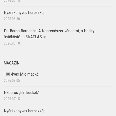
2026.07.15.
Nyári könyves horoszkóp
2026.06.30.
Dr. Barna Barnabás: A Naprendszer vándorai, a Halley-
üstököstől a 3I/ATLAS-ig
2026.06.18.
MAGAZIN
100 éves Micimackó
2026.08.05.
Háborús „filmkockák”
2026.07.15.
Nyári könyves horoszkóp