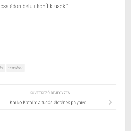
saládon belüli konfliktusok.”
ás
testvérek
KÖVETKEZŐ BEJEGYZÉS
Karikó Katalin: a tudós életének pályaíve