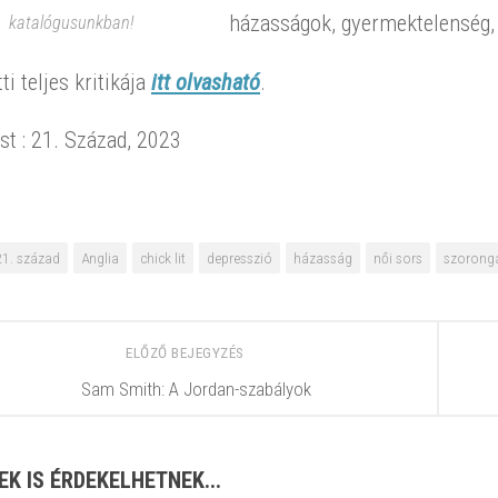
házasságok, gyermektelenség, c
katalógusunkban!
ti teljes kritikája
itt olvasható
.
t : 21. Század, 2023
21. század
Anglia
chick lit
depresszió
házasság
női sors
szorong
ELŐZŐ BEJEGYZÉS
Sam Smith: A Jordan-szabályok
EK IS ÉRDEKELHETNEK...