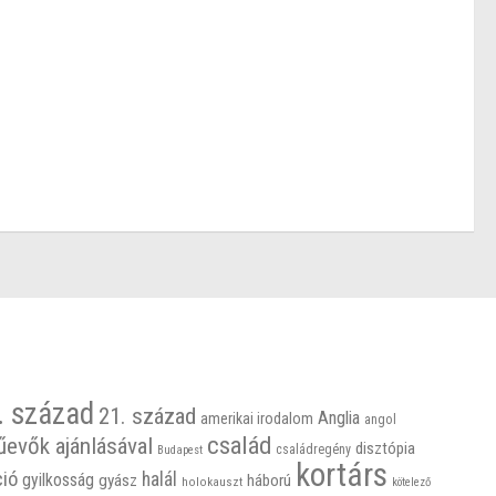
. század
21. század
Anglia
amerikai irodalom
angol
család
űevők ajánlásával
disztópia
családregény
Budapest
kortárs
ció
halál
gyilkosság
gyász
háború
holokauszt
kötelező