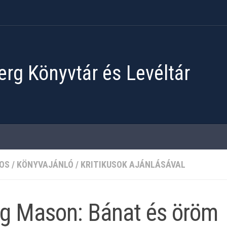
rg Könyvtár és Levéltár
OS
/
KÖNYVAJÁNLÓ
/
KRITIKUSOK AJÁNLÁSÁVAL
g Mason: Bánat és öröm