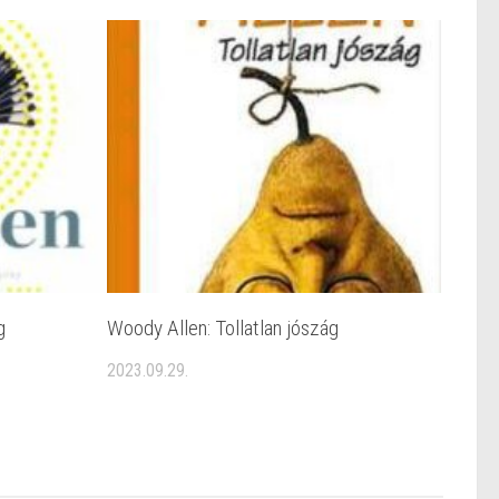
g
Woody Allen: Tollatlan jószág
2023.09.29.