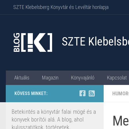
SZTE Klebelsberg Könyvtár és Levéltár honlapja
Skip to content
SZTE Klebelsbe
Aktuális
Magazin
Könyvajánló
Kapcsolat
HUMOR
KÖVESS MINKET:
Betekintés a könyvtár falai mögé és a
Me
könyvek borítói alá. A blog, ahol
kulisszatitkok, történetek,