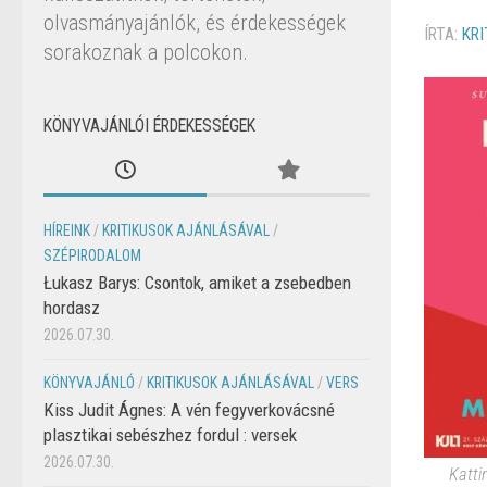
olvasmányajánlók, és érdekességek
ÍRTA:
KRI
sorakoznak a polcokon.
KÖNYVAJÁNLÓI ÉRDEKESSÉGEK
HÍREINK
/
KRITIKUSOK AJÁNLÁSÁVAL
/
SZÉPIRODALOM
Łukasz Barys: Csontok, amiket a zsebedben
hordasz
2026.07.30.
KÖNYVAJÁNLÓ
/
KRITIKUSOK AJÁNLÁSÁVAL
/
VERS
Kiss Judit Ágnes: A vén fegyverkovácsné
plasztikai sebészhez fordul : versek
2026.07.30.
Katti