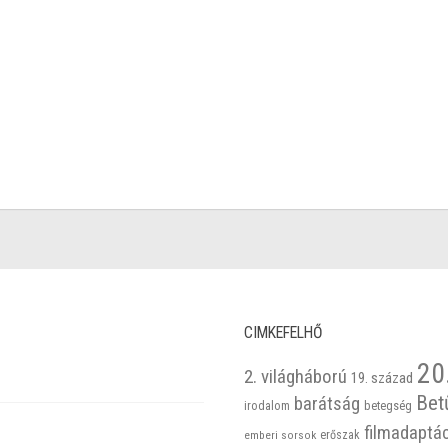
CIMKEFELHŐ
20
2. világháború
19. század
Bet
barátság
betegség
irodalom
filmadaptá
emberi sorsok
erőszak