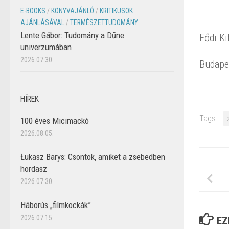
E-BOOKS
/
KÖNYVAJÁNLÓ
/
KRITIKUSOK
AJÁNLÁSÁVAL
/
TERMÉSZETTUDOMÁNY
Lente Gábor: Tudomány a Dűne
Fődi Kit
univerzumában
2026.07.30.
Budapes
HÍREK
Tags:
100 éves Micimackó
2026.08.05.
Łukasz Barys: Csontok, amiket a zsebedben
hordasz
2026.07.30.
Háborús „filmkockák”
2026.07.15.
EZ