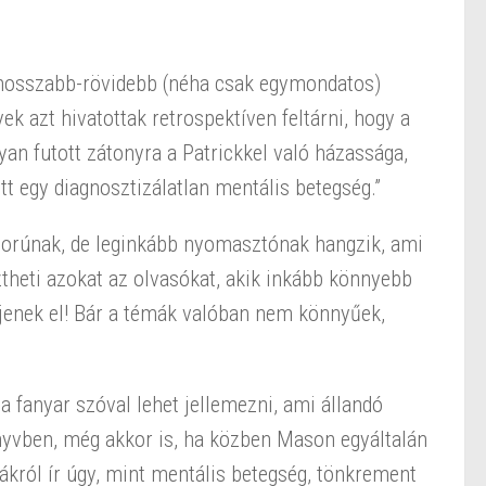
hosszabb-rövidebb (néha csak egymondatos)
ek azt hivatottak retrospektíven feltárni, hogy a
an futott zátonyra a Patrickkel való házassága,
t egy diagnosztizálatlan mentális betegség.”
orúnak, de leginkább nyomasztónak hangzik, ami
ztheti azokat az olvasókat, akik inkább könnyebb
jenek el! Bár a témák valóban nem könnyűek,
 fanyar szóval lehet jellemezni, ami állandó
nyvben, még akkor is, ha közben Mason egyáltalán
ról ír úgy, mint mentális betegség, tönkrement