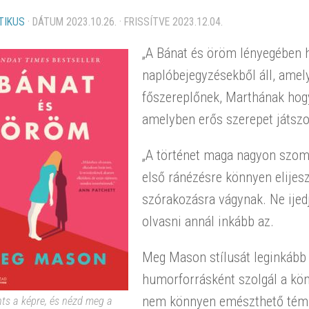
TIKUS
· DÁTUM
2023.10.26.
· FRISSÍTVE
2023.12.04.
„A Bánat és öröm lényegében 
naplóbejegyzésekből áll, amely
főszereplőnek, Marthának hogy
amelyben erős szerepet játszot
„A történet maga nagyon szom
első ránézésre könnyen elijes
szórakozásra vágynak. Ne ijed
olvasni annál inkább az.
Meg Mason stílusát leginkább a
humorforrásként szolgál a kö
nem könnyen emészthető témák
nts a képre, és nézd meg a