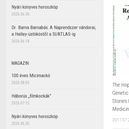
Nyári könyves horoszkóp
2026.06.30.
Dr. Barna Barnabás: A Naprendszer vándorai,
a Halley-üstököstől a 3I/ATLAS-ig
2026.06.18.
MAGAZIN
100 éves Micimackó
2026.08.05.
The Hop
Genetic
Háborús „filmkockák”
Stories 
2026.07.15.
Medicin
Nyári könyves horoszkóp
2017.07.
2026.06.30.