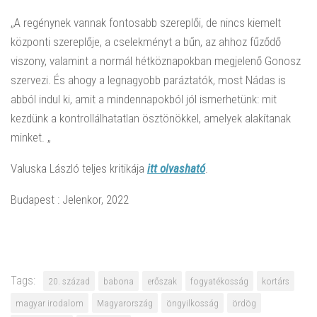
„A regénynek vannak fontosabb szereplői, de nincs kiemelt
központi szereplője, a cselekményt a bűn, az ahhoz fűződő
viszony, valamint a normál hétköznapokban megjelenő Gonosz
szervezi. És ahogy a legnagyobb paráztatók, most Nádas is
abból indul ki, amit a mindennapokból jól ismerhetünk: mit
kezdünk a kontrollálhatatlan ösztönökkel, amelyek alakítanak
minket. „
Valuska László teljes kritikája
itt olvasható
.
Budapest : Jelenkor, 2022
Tags:
20. század
babona
erőszak
fogyatékosság
kortárs
magyar irodalom
Magyarország
öngyilkosság
ördög