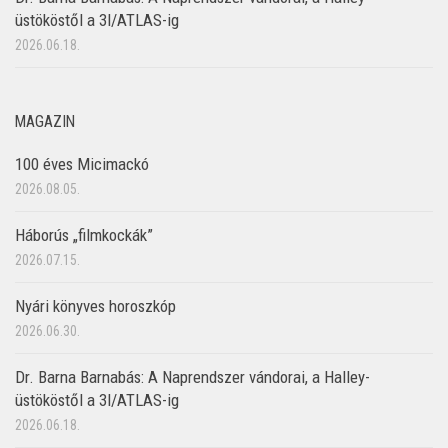
üstököstől a 3I/ATLAS-ig
2026.06.18.
MAGAZIN
100 éves Micimackó
2026.08.05.
Háborús „filmkockák”
2026.07.15.
Nyári könyves horoszkóp
2026.06.30.
Dr. Barna Barnabás: A Naprendszer vándorai, a Halley-
üstököstől a 3I/ATLAS-ig
2026.06.18.