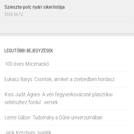
Szieszta-polc nyári sikerlistája
2026.06.12.
LEGUTÓBBI BEJEGYZÉSEK
100 éves Micimackó
Łukasz Barys: Csontok, amiket a zsebedben hordasz
Kiss Judit Ágnes: A vén fegyverkovácsné plasztikai
sebészhez fordul : versek
Lente Gábor: Tudomány a Dűne univerzumában
Jack Ketchum: Ivadék