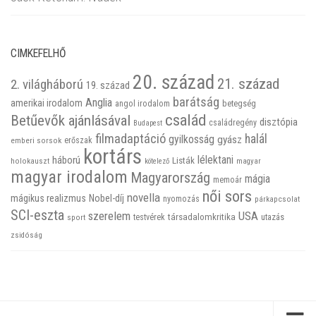
CIMKEFELHŐ
20. század
21. század
2. világháború
19. század
barátság
Anglia
amerikai irodalom
betegség
angol irodalom
család
Betűevők ajánlásával
disztópia
családregény
Budapest
filmadaptáció
halál
gyilkosság
gyász
emberi sorsok
erőszak
kortárs
háború
lélektani
Listák
holokauszt
kötelező
magyar
magyar irodalom
Magyarország
mágia
memoár
női sors
novella
mágikus realizmus
Nobel-díj
nyomozás
párkapcsolat
SCI-eszta
szerelem
USA
társadalomkritika
utazás
sport
testvérek
zsidóság