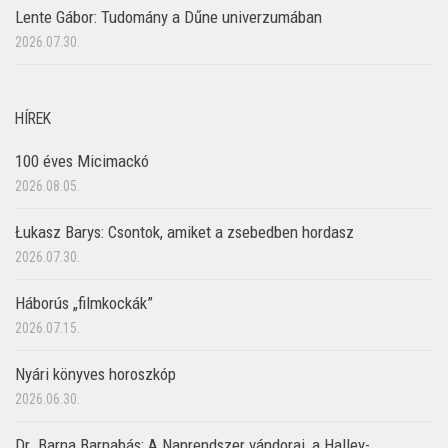
Lente Gábor: Tudomány a Dűne univerzumában
2026.07.30.
HÍREK
100 éves Micimackó
2026.08.05.
Łukasz Barys: Csontok, amiket a zsebedben hordasz
2026.07.30.
Háborús „filmkockák”
2026.07.15.
Nyári könyves horoszkóp
2026.06.30.
Dr. Barna Barnabás: A Naprendszer vándorai, a Halley-