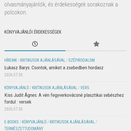
olvasmányajánlók, és érdekességek sorakoznak a
polcokon.
KÖNYVAJÁNLÓI ÉRDEKESSÉGEK
HÍREINK
/
KRITIKUSOK AJÁNLÁSÁVAL
/
SZÉPIRODALOM
Łukasz Barys: Csontok, amiket a zsebedben hordasz
2026.07.30.
KÖNYVAJÁNLÓ
/
KRITIKUSOK AJÁNLÁSÁVAL
/
VERS
Kiss Judit Ágnes: A vén fegyverkovácsné plasztikai sebészhez
fordul : versek
2026.07.30.
E-BOOKS
/
KÖNYVAJÁNLÓ
/
KRITIKUSOK AJÁNLÁSÁVAL
/
TERMÉSZETTUDOMÁNY