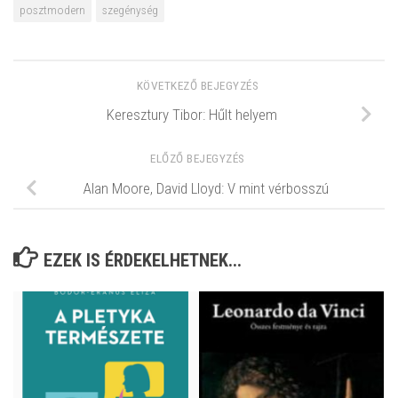
posztmodern
szegénység
KÖVETKEZŐ BEJEGYZÉS
Keresztury Tibor: Hűlt helyem
ELŐZŐ BEJEGYZÉS
Alan Moore, David Lloyd: V mint vérbosszú
EZEK IS ÉRDEKELHETNEK...