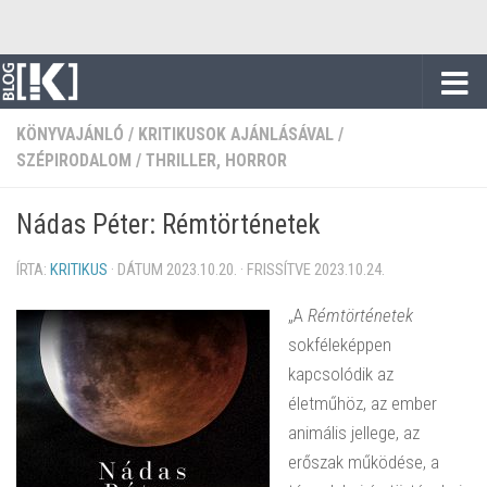
Skip to content
KÖNYVAJÁNLÓ
/
KRITIKUSOK AJÁNLÁSÁVAL
/
SZÉPIRODALOM
/
THRILLER, HORROR
Nádas Péter: Rémtörténetek
ÍRTA:
KRITIKUS
· DÁTUM
2023.10.20.
· FRISSÍTVE
2023.10.24.
„A
Rémtörténetek
sokféleképpen
kapcsolódik az
életműhöz, az ember
animális jellege, az
erőszak működése, a