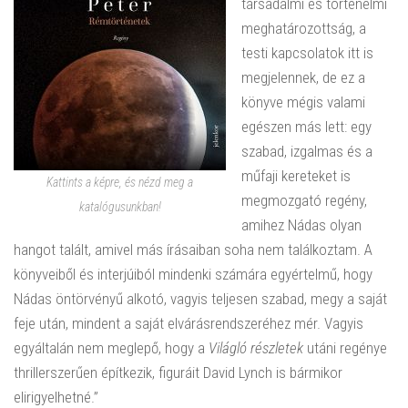
társadalmi és történelmi
meghatározottság, a
testi kapcsolatok itt is
megjelennek, de ez a
könyve mégis valami
egészen más lett: egy
szabad, izgalmas és a
műfaji kereteket is
Kattints a képre, és nézd meg a
megmozgató regény,
katalógusunkban!
amihez Nádas olyan
hangot talált, amivel más írásaiban soha nem találkoztam. A
könyveiből és interjúiból mindenki számára egyértelmű, hogy
Nádas öntörvényű alkotó, vagyis teljesen szabad, megy a saját
feje után, mindent a saját elvárásrendszeréhez mér. Vagyis
egyáltalán nem meglepő, hogy a
Világló részletek
utáni regénye
thrillerszerűen építkezik, figuráit David Lynch is bármikor
elirigyelhetné.”