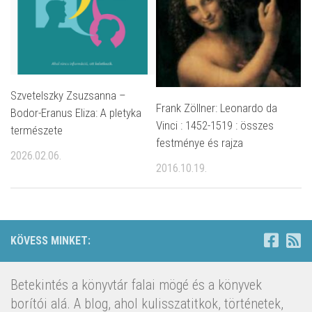
Szvetelszky Zsuzsanna –
Frank Zöllner: Leonardo da
Bodor-Eranus Eliza: A pletyka
Vinci : 1452-1519 : összes
természete
festménye és rajza
2026.02.06.
2016.10.19.
KÖVESS MINKET:
Betekintés a könyvtár falai mögé és a könyvek
borítói alá. A blog, ahol kulisszatitkok, történetek,