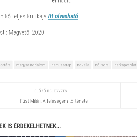
elindult.”
nikő teljes kritikája
itt olvasható
.
st : Magvető, 2020
kortárs
magyar irodalom
nemi szerep
novella
női sors
párkapcsolat
ELŐZŐ BEJEGYZÉS
Füst Milán: A feleségem története
EK IS ÉRDEKELHETNEK...