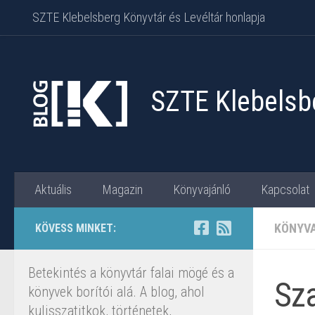
SZTE Klebelsberg Könyvtár és Levéltár honlapja
Skip to content
SZTE Klebelsbe
Aktuális
Magazin
Könyvajánló
Kapcsolat
KÖNYV
KÖVESS MINKET:
Betekintés a könyvtár falai mögé és a
Sza
könyvek borítói alá. A blog, ahol
kulisszatitkok, történetek,