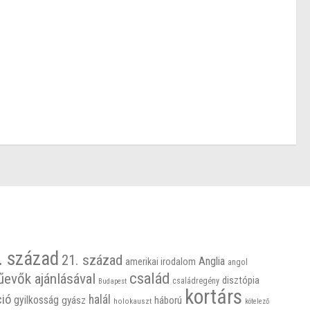
. század
21. század
Anglia
amerikai irodalom
angol
család
űevők ajánlásával
disztópia
családregény
Budapest
kortárs
ció
halál
gyilkosság
gyász
háború
holokauszt
kötelező