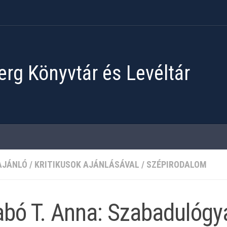
rg Könyvtár és Levéltár
AJÁNLÓ
/
KRITIKUSOK AJÁNLÁSÁVAL
/
SZÉPIRODALOM
bó T. Anna: Szabadulógy