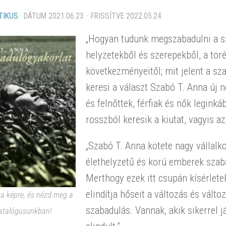
TIKUS
· DÁTUM
2021.06.23.
· FRISSÍTVE
2022.05.24.
„Hogyan tudunk megszabadulni a s
helyzetekből és szerepekből, a tör
következményeitől; mit jelent a sza
keresi a választ Szabó T. Anna új 
és felnőttek, férfiak és nők legink
rosszból keresik a kiutat, vagyis a
„Szabó T. Anna kötete nagy vállalk
élethelyzetű és korú emberek szab
Merthogy ezek itt csupán kísérlete
elindítja hőseit a változás és vált
 a képre, és nézd meg a
szabadulás. Vannak, akik sikerrel j
atalógusunkban!