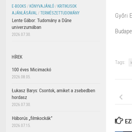
E-BOOKS
/
KÖNYVAJÁNLÓ
/
KRITIKUSOK
AJÁNLÁSÁVAL
/
TERMÉSZETTUDOMÁNY
Győri E
Lente Gábor: Tudomány a Dűne
univerzumában
Budape
2026.07.30.
HÍREK
Tags:
100 éves Micimackó
2026.08.05.
Łukasz Barys: Csontok, amiket a zsebedben
hordasz
2026.07.30.
Háborús „filmkockák”
EZ
2026.07.15.