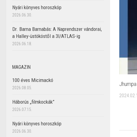
Nyári könyves horoszkóp
2026.06.30.
Dr. Barna Barnabás: A Naprendszer vándorai,
a Halley-üstököstől a 3I/ATLAS-ig
2026.06.18.
MAGAZIN
100 éves Micimackó
Jhumpa 
2026.08.05.
2024.02.
Háborús „filmkockák”
2026.07.15.
Nyári könyves horoszkóp
2026.06.30.