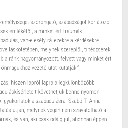
zemélyiséget szorongató, szabadságot korlátozó
ések emlékétől, a minket ért traumák
badulás, van-e esély rá: ezekre a kérdésekre
novelláskötetében, melynek szereplői, tinédzserek
ább a ránk hagyományozott, felvett vagy minket ért
z önmagukhoz vezető utat kutatják.”
ozás, hiszen lapról lapra a legkülönbözőbb
aduláskísérleteit követhetjük benne nyomon.
k, gyakorlatok a szabadulásra.
Szabó T. Anna
oztatás útján, melynek végén nem szavatolható a
árnak, és van, aki csak odáig jut, ahonnan éppen