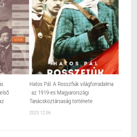
ás
Hatos Pál: A Rosszfiúk világforradalma
első
: az 1919-es Magyarországi
az
Tanácsköztársaság története
2023.12.06.