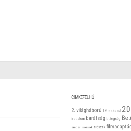
CIMKEFELHŐ
20
2. világháború
19. század
Bet
barátság
betegség
irodalom
filmadaptá
emberi sorsok
erőszak