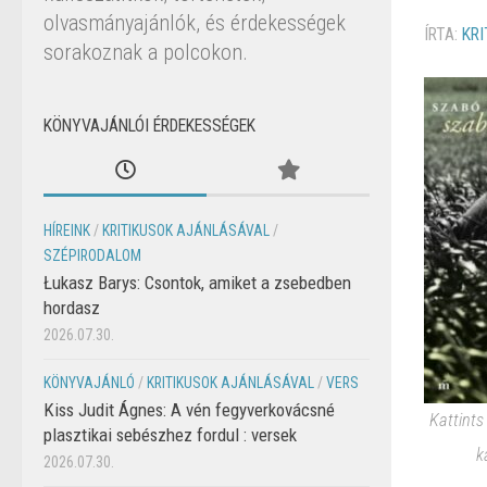
olvasmányajánlók, és érdekességek
ÍRTA:
KRI
sorakoznak a polcokon.
KÖNYVAJÁNLÓI ÉRDEKESSÉGEK
HÍREINK
/
KRITIKUSOK AJÁNLÁSÁVAL
/
SZÉPIRODALOM
Łukasz Barys: Csontok, amiket a zsebedben
hordasz
2026.07.30.
KÖNYVAJÁNLÓ
/
KRITIKUSOK AJÁNLÁSÁVAL
/
VERS
Kiss Judit Ágnes: A vén fegyverkovácsné
Kattints
plasztikai sebészhez fordul : versek
k
2026.07.30.