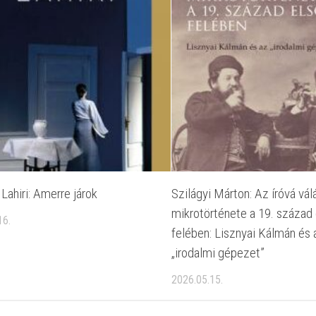
Lahiri: Amerre járok
Szilágyi Márton: Az íróvá vál
mikrotörténete a 19. század 
16.
felében: Lisznyai Kálmán és 
„irodalmi gépezet”
2026.05.15.