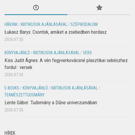
HÍREINK
/
KRITIKUSOK AJÁNLÁSÁVAL
/
SZÉPIRODALOM
Łukasz Barys: Csontok, amiket a zsebedben hordasz
2026.07.30.
KÖNYVAJÁNLÓ
/
KRITIKUSOK AJÁNLÁSÁVAL
/
VERS
Kiss Judit Ágnes: A vén fegyverkovácsné plasztikai sebészhez
fordul : versek
2026.07.30.
E-BOOKS
/
KÖNYVAJÁNLÓ
/
KRITIKUSOK AJÁNLÁSÁVAL
/
TERMÉSZETTUDOMÁNY
Lente Gábor: Tudomány a Dűne univerzumában
2026.07.30.
HÍREK