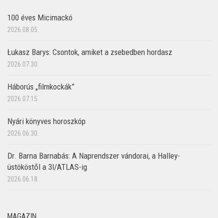
100 éves Micimackó
2026.08.05.
Łukasz Barys: Csontok, amiket a zsebedben hordasz
2026.07.30.
Háborús „filmkockák”
2026.07.15.
Nyári könyves horoszkóp
2026.06.30.
Dr. Barna Barnabás: A Naprendszer vándorai, a Halley-
üstököstől a 3I/ATLAS-ig
2026.06.18.
MAGAZIN