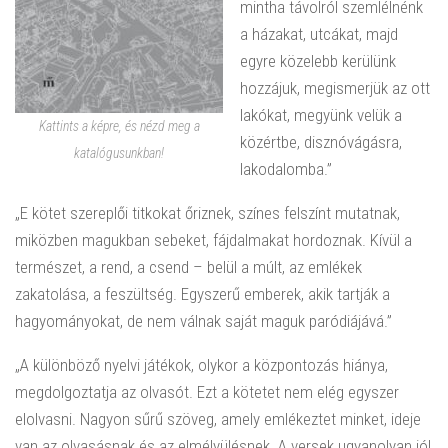
mintha távolról szemlélnénk
a házakat, utcákat, majd
egyre közelebb kerülünk
hozzájuk, megismerjük az ott
lakókat, megyünk velük a
Kattints a képre, és nézd meg a
közértbe, disznóvágásra,
katalógusunkban!
lakodalomba.”
„E kötet szereplői titkokat őriznek, színes felszínt mutatnak,
miközben magukban sebeket, fájdalmakat hordoznak. Kívül a
természet, a rend, a csend – belül a múlt, az emlékek
zakatolása, a feszültség. Egyszerű emberek, akik tartják a
hagyományokat, de nem válnak saját maguk paródiájává.”
„A különböző nyelvi játékok, olykor a központozás hiánya,
megdolgoztatja az olvasót. Ezt a kötetet nem elég egyszer
elolvasni. Nagyon sűrű szöveg, amely emlékeztet minket, ideje
van az olvasásnak és az elmélyülésnek. A versek ugyanolyan jól