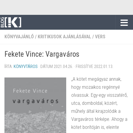
Skip to content
KÖNYVAJÁNLÓ
/
KRITIKUSOK AJÁNLÁSÁVAL
/
VERS
Fekete Vince: Vargaváros
ÍRTA:
KÖNYVTÁROS
· DÁTUM
2021.04.26.
· FRISSÍTVE
2022.01.13.
„A kötet megágyaz annak,
hogy mozaikos regénnyé
olvassuk. Egy-egy visszatérő,
utca, domboldal, közért,
műhely által kirajzolódik a
Vargaváros térképe.
Ahogy a
kötet borítóján is, eleinte