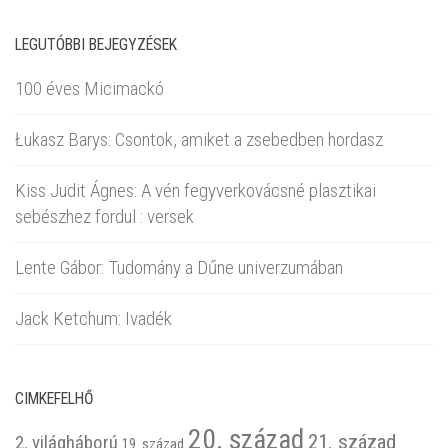
LEGUTÓBBI BEJEGYZÉSEK
100 éves Micimackó
Łukasz Barys: Csontok, amiket a zsebedben hordasz
Kiss Judit Ágnes: A vén fegyverkovácsné plasztikai
sebészhez fordul : versek
Lente Gábor: Tudomány a Dűne univerzumában
Jack Ketchum: Ivadék
CIMKEFELHŐ
20. század
21. század
2. világháború
19. század