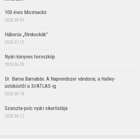
100 éves Micimackó
2026.08.05.
Háborús „filmkockák”
2026.07.15.
Nyári könyves horoszkóp
2026.06.30.
Dr. Barna Barnabás: A Naprendszer vándorai, a Halley-
üstököstől a 3I/ATLAS-ig
2026.06.18.
Szieszta-polc nyári sikerlistája
2026.06.12.