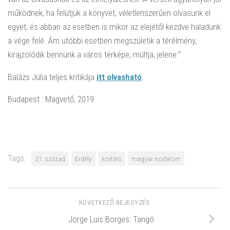
működnek, ha felütjük a könyvet, véletlenszerűen olvasunk el
egyet, és abban az esetben is mikor az elejétől kezdve haladunk
a vége felé. Ám utóbbi esetben megszületik a térélmény,
kirajzolódik bennünk a város térképe, múltja, jelene.”
Balázs Júlia teljes kritikája
itt olvasható
.
Budapest : Magvető, 2019
Tags:
21. század
Erdély
kortárs
magyar irodalom
KÖVETKEZŐ BEJEGYZÉS
Jorge Luis Borges: Tangó