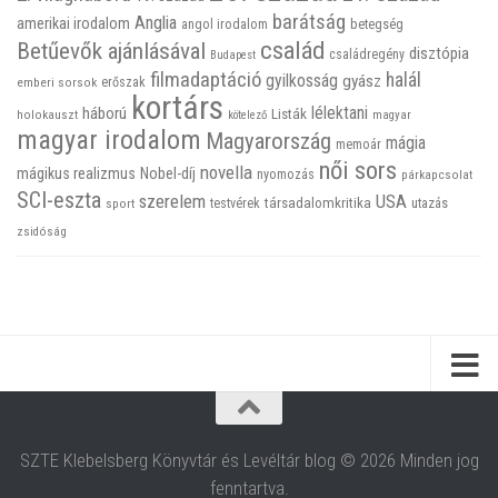
barátság
Anglia
amerikai irodalom
betegség
angol irodalom
család
Betűevők ajánlásával
disztópia
családregény
Budapest
filmadaptáció
halál
gyilkosság
gyász
emberi sorsok
erőszak
kortárs
háború
lélektani
Listák
holokauszt
kötelező
magyar
magyar irodalom
Magyarország
mágia
memoár
női sors
novella
mágikus realizmus
Nobel-díj
nyomozás
párkapcsolat
SCI-eszta
szerelem
USA
társadalomkritika
utazás
sport
testvérek
zsidóság
SZTE Klebelsberg Könyvtár és Levéltár blog © 2026 Minden jog
fenntartva.