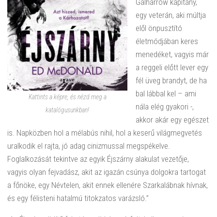
Galharrow kapitány,
egy veterán, aki múltja
elől önpusztító
életmódjában keres
menedéket, vagyis már
a reggeli előtt lever egy
fél üveg brandyt, de ha
bal lábbal kel – ami
Kattints a képre, és nézd meg a
nála elég gyakori -,
katalógusunkban!
akkor akár egy egészet
is. Napközben hol a mélabús nihil, hol a keserű világmegvetés
uralkodik el rajta, jó adag cinizmussal megspékelve.
Foglalkozását tekintve az egyik Éjszárny alakulat vezetője,
vagyis olyan fejvadász, akit az igazán csúnya dolgokra tartogat
a főnöke, egy Névtelen, akit ennek ellenére Szarkalábnak hívnak,
és egy félisteni hatalmú titokzatos varázsló.”