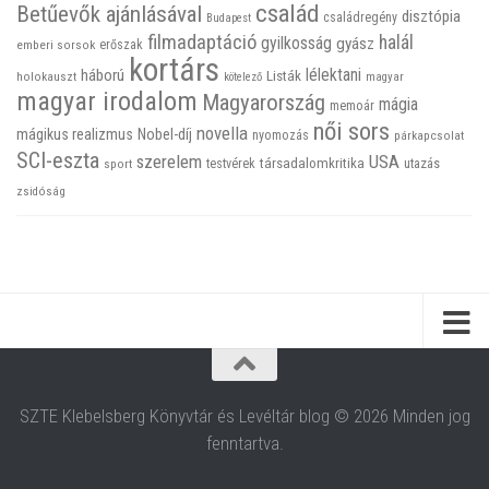
család
Betűevők ajánlásával
disztópia
családregény
Budapest
filmadaptáció
halál
gyilkosság
gyász
emberi sorsok
erőszak
kortárs
háború
lélektani
Listák
holokauszt
kötelező
magyar
magyar irodalom
Magyarország
mágia
memoár
női sors
novella
mágikus realizmus
Nobel-díj
nyomozás
párkapcsolat
SCI-eszta
szerelem
USA
társadalomkritika
utazás
sport
testvérek
zsidóság
SZTE Klebelsberg Könyvtár és Levéltár blog © 2026 Minden jog
fenntartva.