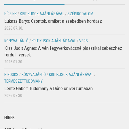
HÍREINK
/
KRITIKUSOK AJÁNLÁSÁVAL
/
SZÉPIRODALOM
Łukasz Barys: Csontok, amiket a zsebedben hordasz
2026.07.30.
KÖNYVAJÁNLÓ
/
KRITIKUSOK AJÁNLÁSÁVAL
/
VERS
Kiss Judit Ágnes: A vén fegyverkovácsné plasztikai sebészhez
fordul : versek
2026.07.30.
E-BOOKS
/
KÖNYVAJÁNLÓ
/
KRITIKUSOK AJÁNLÁSÁVAL
/
TERMÉSZETTUDOMÁNY
Lente Gábor: Tudomány a Dűne univerzumában
2026.07.30.
HÍREK