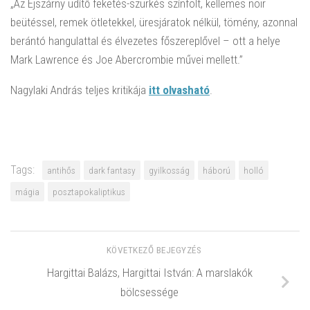
„Az Éjszárny üdítő feketés-szürkés színfolt, kellemes noir
beütéssel, remek ötletekkel, üresjáratok nélkül, tömény, azonnal
berántó hangulattal és élvezetes főszereplővel – ott a helye
Mark Lawrence és Joe Abercrombie művei mellett.”
Nagylaki András teljes kritikája
itt olvasható
.
Tags:
antihős
dark fantasy
gyilkosság
háború
holló
mágia
posztapokaliptikus
KÖVETKEZŐ BEJEGYZÉS
Hargittai Balázs, Hargittai István: A marslakók
bölcsessége