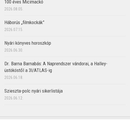
100 éves Micimackó
2026.08.05.
Háborús „filmkockák”
2026.07.15.
Nyári könyves horoszkóp
2026.06.30.
Dr. Barna Barnabás: A Naprendszer vándorai, a Halley-
üstököstől a 3I/ATLAS-ig
2026.06.18.
Szieszta-polc nyári sikerlistája
2026.06.12.