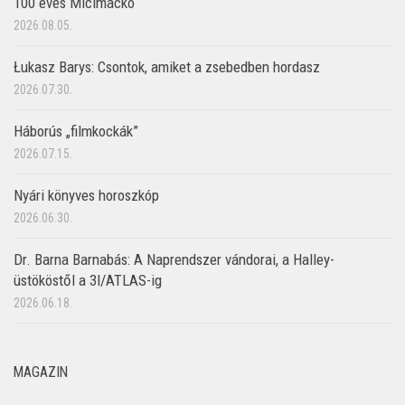
100 éves Micimackó
2026.08.05.
Łukasz Barys: Csontok, amiket a zsebedben hordasz
2026.07.30.
Háborús „filmkockák”
2026.07.15.
Nyári könyves horoszkóp
2026.06.30.
Dr. Barna Barnabás: A Naprendszer vándorai, a Halley-
üstököstől a 3I/ATLAS-ig
2026.06.18.
MAGAZIN