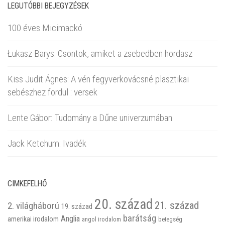
LEGUTÓBBI BEJEGYZÉSEK
100 éves Micimackó
Łukasz Barys: Csontok, amiket a zsebedben hordasz
Kiss Judit Ágnes: A vén fegyverkovácsné plasztikai
sebészhez fordul : versek
Lente Gábor: Tudomány a Dűne univerzumában
Jack Ketchum: Ivadék
CIMKEFELHŐ
20. század
21. század
2. világháború
19. század
barátság
Anglia
amerikai irodalom
betegség
angol irodalom