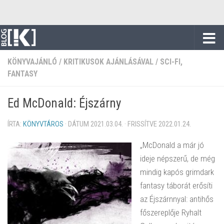
Skip to content
KÖNYVAJÁNLÓ
/
KRITIKUSOK AJÁNLÁSÁVAL
/
SCI-FI,
FANTASY
Ed McDonald: Éjszárny
ÍRTA:
KÖNYVTÁROS
· DÁTUM
2021.03.04.
· FRISSÍTVE
2022.01.24.
„McDonald a már jó
ideje népszerű, de még
mindig kapós grimdark
fantasy táborát erősíti
az Éjszárnnyal: antihős
főszereplője Ryhalt