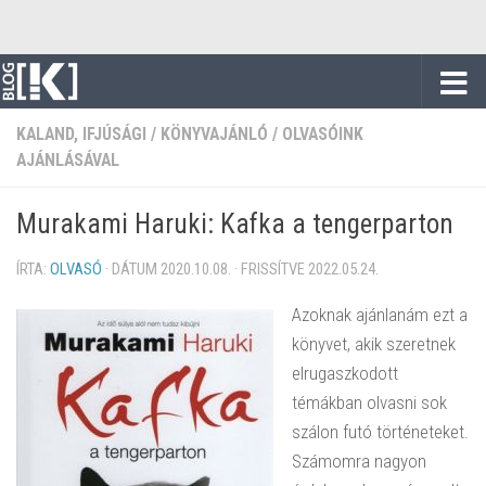
Skip to content
KALAND, IFJÚSÁGI
/
KÖNYVAJÁNLÓ
/
OLVASÓINK
AJÁNLÁSÁVAL
Murakami Haruki: Kafka a tengerparton
ÍRTA:
OLVASÓ
· DÁTUM
2020.10.08.
· FRISSÍTVE
2022.05.24.
Azoknak ajánlanám ezt a
könyvet, akik szeretnek
elrugaszkodott
témákban olvasni sok
szálon futó történeteket.
Számomra nagyon