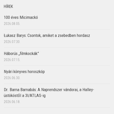
HÍREK
100 éves Micimackó
2026.08.05.
Łukasz Barys: Csontok, amiket a zsebedben hordasz
2026.07.30.
Háborús „filmkockák”
2026.07.15.
Nyári könyves horoszkóp
2026.06.30.
Dr. Barna Barnabás: A Naprendszer vándorai, a Halley-
üstököstől a 3I/ATLAS-ig
2026.06.18.