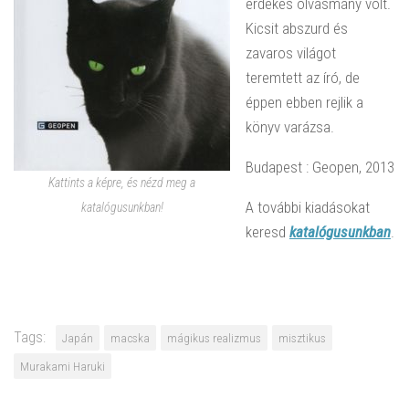
érdekes olvasmány volt.
Kicsit abszurd és
zavaros világot
teremtett az író, de
éppen ebben rejlik a
könyv varázsa.
Budapest : Geopen, 2013
Kattints a képre, és nézd meg a
A további kiadásokat
katalógusunkban!
keresd
katalógusunkban
.
Tags:
Japán
macska
mágikus realizmus
misztikus
Murakami Haruki