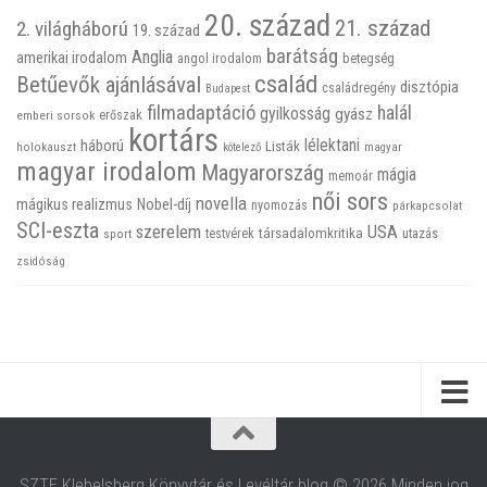
20. század
21. század
2. világháború
19. század
barátság
Anglia
amerikai irodalom
betegség
angol irodalom
család
Betűevők ajánlásával
disztópia
családregény
Budapest
filmadaptáció
halál
gyilkosság
gyász
emberi sorsok
erőszak
kortárs
háború
lélektani
Listák
holokauszt
kötelező
magyar
magyar irodalom
Magyarország
mágia
memoár
női sors
novella
mágikus realizmus
Nobel-díj
nyomozás
párkapcsolat
SCI-eszta
szerelem
USA
társadalomkritika
utazás
sport
testvérek
zsidóság
SZTE Klebelsberg Könyvtár és Levéltár blog © 2026 Minden jog