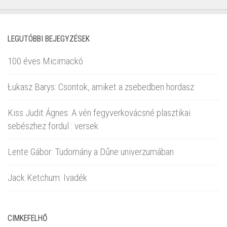
LEGUTÓBBI BEJEGYZÉSEK
100 éves Micimackó
Łukasz Barys: Csontok, amiket a zsebedben hordasz
Kiss Judit Ágnes: A vén fegyverkovácsné plasztikai
sebészhez fordul : versek
Lente Gábor: Tudomány a Dűne univerzumában
Jack Ketchum: Ivadék
CIMKEFELHŐ