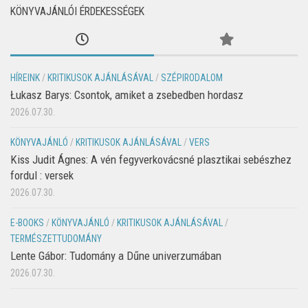
KÖNYVAJÁNLÓI ÉRDEKESSÉGEK
HÍREINK
/
KRITIKUSOK AJÁNLÁSÁVAL
/
SZÉPIRODALOM
Łukasz Barys: Csontok, amiket a zsebedben hordasz
2026.07.30.
KÖNYVAJÁNLÓ
/
KRITIKUSOK AJÁNLÁSÁVAL
/
VERS
Kiss Judit Ágnes: A vén fegyverkovácsné plasztikai sebészhez
fordul : versek
2026.07.30.
E-BOOKS
/
KÖNYVAJÁNLÓ
/
KRITIKUSOK AJÁNLÁSÁVAL
/
TERMÉSZETTUDOMÁNY
Lente Gábor: Tudomány a Dűne univerzumában
2026.07.30.