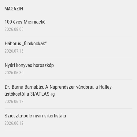
MAGAZIN
100 éves Micimackó
2026.08.05.
Háborús „filmkockák”
2026.07.15.
Nyári könyves horoszkóp
2026.06.30.
Dr. Barna Barnabás: A Naprendszer vándorai, a Halley-
üstököstől a 3I/ATLAS-ig
2026.06.18.
Szieszta-polc nyári sikerlistája
2026.06.12.