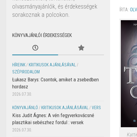
olvasmányajánlók, és érdekességek
ÍRTA:
OL
sorakoznak a polcokon.
KÖNYVAJÁNLÓI ÉRDEKESSÉGEK
HÍREINK
/
KRITIKUSOK AJÁNLÁSÁVAL
/
SZÉPIRODALOM
Łukasz Barys: Csontok, amiket a zsebedben
hordasz
2026.07.30.
KÖNYVAJÁNLÓ
/
KRITIKUSOK AJÁNLÁSÁVAL
/
VERS
Kiss Judit Ágnes: A vén fegyverkovácsné
plasztikai sebészhez fordul : versek
2026.07.30.
Katti