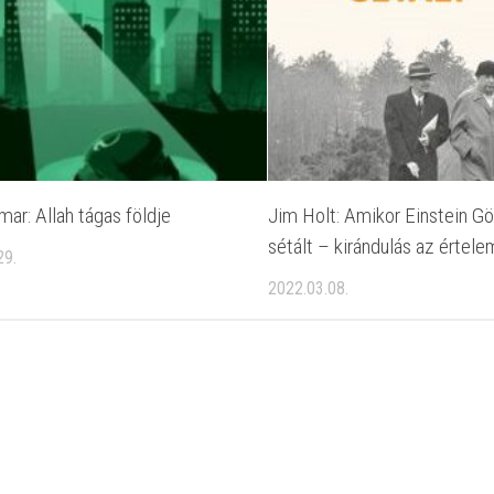
ar: Allah tágas földje
Jim Holt: Amikor Einstein Gö
sétált – kirándulás az értel
29.
2022.03.08.