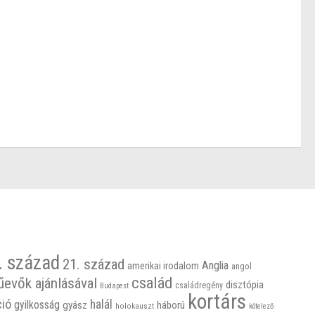
. század
21. század
Anglia
amerikai irodalom
angol
család
űevők ajánlásával
disztópia
családregény
Budapest
kortárs
ció
halál
gyilkosság
gyász
háború
holokauszt
kötelező