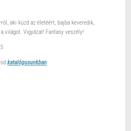
ról, aki küzd az életéért, bajba keveredik,
a világot. Vigyázat! Fantasy veszély!
15
resd
katalógusunkban
.