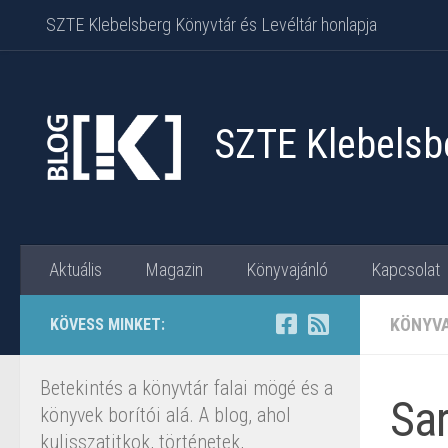
SZTE Klebelsberg Könyvtár és Levéltár honlapja
Skip to content
SZTE Klebelsbe
Aktuális
Magazin
Könyvajánló
Kapcsolat
KÖNYV
KÖVESS MINKET:
Betekintés a könyvtár falai mögé és a
Sar
könyvek borítói alá. A blog, ahol
kulisszatitkok, történetek,