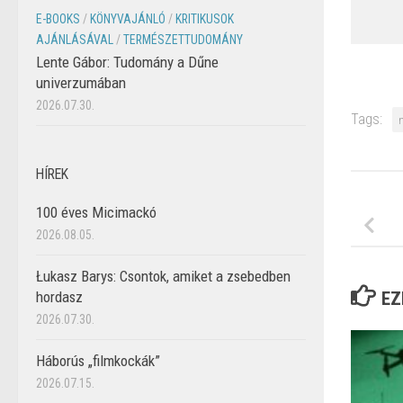
E-BOOKS
/
KÖNYVAJÁNLÓ
/
KRITIKUSOK
AJÁNLÁSÁVAL
/
TERMÉSZETTUDOMÁNY
Lente Gábor: Tudomány a Dűne
univerzumában
2026.07.30.
Tags:
HÍREK
100 éves Micimackó
2026.08.05.
Łukasz Barys: Csontok, amiket a zsebedben
hordasz
EZ
2026.07.30.
Háborús „filmkockák”
2026.07.15.