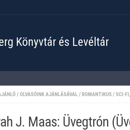
rg Könyvtár és Levéltár
AJÁNLÓ
/
OLVASÓINK AJÁNLÁSÁVAL
/
ROMANTIKUS
/
SCI-F
ah J. Maas: Üvegtrón (Üv