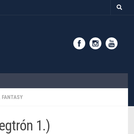
I, FANTASY
egtrón 1.)