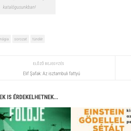
katalógusunkban!
mágia
sorozat
tündér
ELŐZŐ BEJEGYZÉS
Elif Şafak: Az isztambuli fattyú
EK IS ÉRDEKELHETNEK...