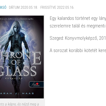
VASÓ
· DÁTUM
2020.05.18.
· FRISSÍTVE
2022.05.16.
Egy kalandos történet egy lány
szerelemre talál és megmenti 
Szeged: Könyvmolyképző, 20
A sorozat korábbi kötetét ke
nts a képre, és nézd meg a