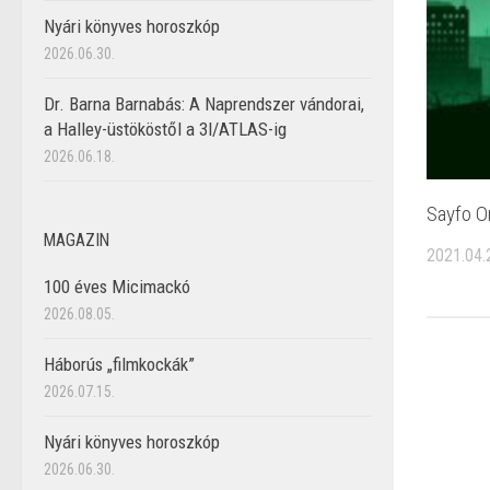
Nyári könyves horoszkóp
2026.06.30.
Dr. Barna Barnabás: A Naprendszer vándorai,
a Halley-üstököstől a 3I/ATLAS-ig
2026.06.18.
Sayfo Om
MAGAZIN
2021.04.
100 éves Micimackó
2026.08.05.
Háborús „filmkockák”
2026.07.15.
Nyári könyves horoszkóp
2026.06.30.