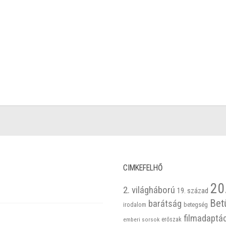
CIMKEFELHŐ
20
2. világháború
19. század
Bet
barátság
betegség
irodalom
filmadaptá
emberi sorsok
erőszak