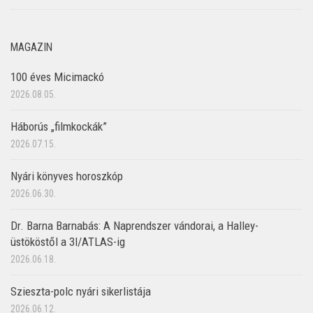
MAGAZIN
100 éves Micimackó
2026.08.05.
Háborús „filmkockák”
2026.07.15.
Nyári könyves horoszkóp
2026.06.30.
Dr. Barna Barnabás: A Naprendszer vándorai, a Halley-
üstököstől a 3I/ATLAS-ig
2026.06.18.
Szieszta-polc nyári sikerlistája
2026.06.12.