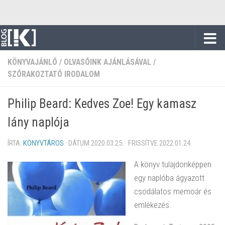
Skip to content
KÖNYVAJÁNLÓ
/
OLVASÓINK AJÁNLÁSÁVAL
/
SZÓRAKOZTATÓ IRODALOM
Philip Beard: Kedves Zoe! Egy kamasz
lány naplója
ÍRTA:
KÖNYVTÁROS
· DÁTUM
2020.03.25.
· FRISSÍTVE
2022.01.24.
A könyv tulajdonképpen
egy naplóba ágyazott
csodálatos memoár és
emlékezés.