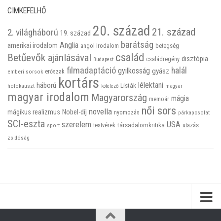
CIMKEFELHŐ
20. század
21. század
2. világháború
19. század
barátság
Anglia
amerikai irodalom
betegség
angol irodalom
család
Betűevők ajánlásával
disztópia
családregény
Budapest
filmadaptáció
halál
gyilkosság
gyász
emberi sorsok
erőszak
kortárs
háború
lélektani
Listák
holokauszt
kötelező
magyar
magyar irodalom
Magyarország
mágia
memoár
női sors
novella
mágikus realizmus
Nobel-díj
nyomozás
párkapcsolat
SCI-eszta
szerelem
USA
társadalomkritika
utazás
sport
testvérek
zsidóság