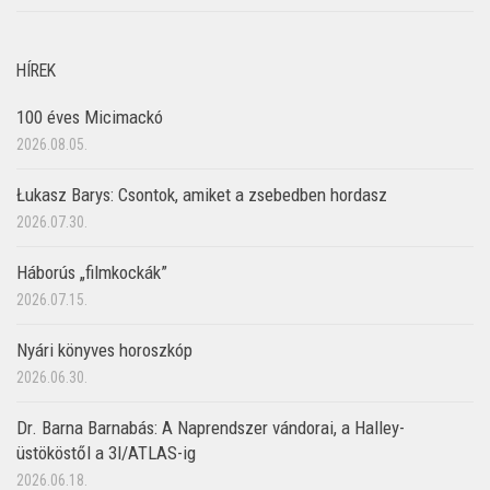
HÍREK
100 éves Micimackó
2026.08.05.
Łukasz Barys: Csontok, amiket a zsebedben hordasz
2026.07.30.
Háborús „filmkockák”
2026.07.15.
Nyári könyves horoszkóp
2026.06.30.
Dr. Barna Barnabás: A Naprendszer vándorai, a Halley-
üstököstől a 3I/ATLAS-ig
2026.06.18.