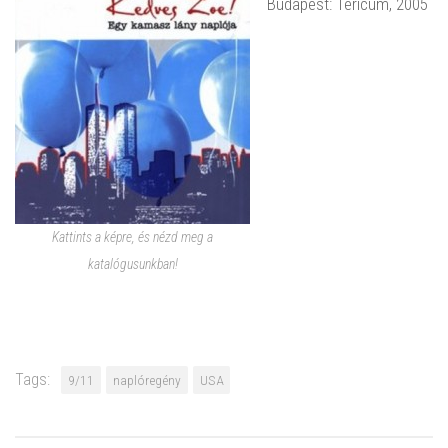
Budapest: Tericum, 2005
Kattints a képre, és nézd meg a
katalógusunkban!
Tags:
9/11
naplóregény
USA