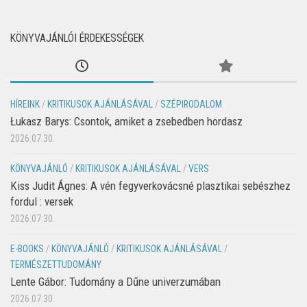
KÖNYVAJÁNLÓI ÉRDEKESSÉGEK
HÍREINK
/
KRITIKUSOK AJÁNLÁSÁVAL
/
SZÉPIRODALOM
Łukasz Barys: Csontok, amiket a zsebedben hordasz
2026.07.30.
KÖNYVAJÁNLÓ
/
KRITIKUSOK AJÁNLÁSÁVAL
/
VERS
Kiss Judit Ágnes: A vén fegyverkovácsné plasztikai sebészhez
fordul : versek
2026.07.30.
E-BOOKS
/
KÖNYVAJÁNLÓ
/
KRITIKUSOK AJÁNLÁSÁVAL
/
TERMÉSZETTUDOMÁNY
Lente Gábor: Tudomány a Dűne univerzumában
2026.07.30.