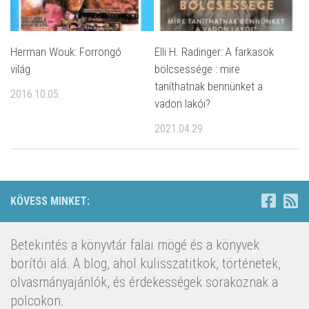
Herman Wouk: Forrongó
Elli H. Radinger: A farkasok
világ
bölcsessége : mire
taníthatnak bennünket a
2016.10.05.
vadon lakói?
2021.04.29.
KÖVESS MINKET:
Betekintés a könyvtár falai mögé és a könyvek
borítói alá. A blog, ahol kulisszatitkok, történetek,
olvasmányajánlók, és érdekességek sorakoznak a
polcokon.