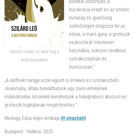
politikai viszonyait, a
bürokrácia erejét és az emberi
butaság és gyarlóság
szélsőségeit dolgozza fel az
irónia, a maró gúny, a groteszk
eszköztárát mesterien
használva, sokszor rendkívül
Kattints a képre, és nézd meg a
szórakoztatóan és
katalógusunkban!
humorosan.”
„A delfinek hangja ezzel együtt is értékes és szórakoztató
olvasmány, általa beleláthatunk egy zseni elméjének
működésébe, közelebb kerülhetünk a hidegháború abszurd és
groteszk logikájának megértéséhez.”
Medvigy Édua teljes kritikája
itt olvasható
.
Budapest : Helikon, 2025