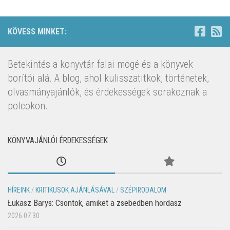
KÖVESS MINKET:
Betekintés a könyvtár falai mögé és a könyvek
borítói alá. A blog, ahol kulisszatitkok, történetek,
olvasmányajánlók, és érdekességek sorakoznak a
polcokon.
KÖNYVAJÁNLÓI ÉRDEKESSÉGEK
HÍREINK
/
KRITIKUSOK AJÁNLÁSÁVAL
/
SZÉPIRODALOM
Łukasz Barys: Csontok, amiket a zsebedben hordasz
2026.07.30.