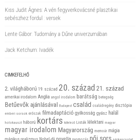
Kiss Judit Ágnes: A vén fegyverkovácsné plasztikai
sebészhez fordul : versek
Lente Gábor: Tudomány a Dűne univerzumában
Jack Ketchum: Ivadék
CIMKEFELHŐ
20. század
21. század
2. világháború
19. század
barátság
Anglia
amerikai irodalom
betegség
angol irodalom
család
Betűevők ajánlásával
disztópia
családregény
Budapest
filmadaptáció
halál
gyilkosság
gyász
emberi sorsok
erőszak
kortárs
háború
lélektani
Listák
holokauszt
kötelező
magyar
magyar irodalom
Magyarország
mágia
memoár
női sors
novella
mágikus realizmus
Nobel-díj
nyomozás
párkapcsolat