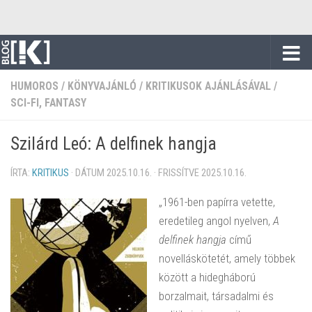
Skip to content
HUMOROS
/
KÖNYVAJÁNLÓ
/
KRITIKUSOK AJÁNLÁSÁVAL
/
SCI-FI, FANTASY
Szilárd Leó: A delfinek hangja
ÍRTA:
KRITIKUS
· DÁTUM
2025.10.16.
· FRISSÍTVE
2025.10.16.
„1961-ben papírra vetette,
eredetileg angol nyelven,
A
delfinek hangja
című
novelláskötetét, amely többek
között a hidegháború
borzalmait, társadalmi és