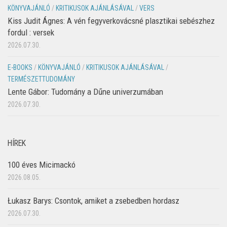
KÖNYVAJÁNLÓ
/
KRITIKUSOK AJÁNLÁSÁVAL
/
VERS
Kiss Judit Ágnes: A vén fegyverkovácsné plasztikai sebészhez
fordul : versek
2026.07.30.
E-BOOKS
/
KÖNYVAJÁNLÓ
/
KRITIKUSOK AJÁNLÁSÁVAL
/
TERMÉSZETTUDOMÁNY
Lente Gábor: Tudomány a Dűne univerzumában
2026.07.30.
HÍREK
100 éves Micimackó
2026.08.05.
Łukasz Barys: Csontok, amiket a zsebedben hordasz
2026.07.30.