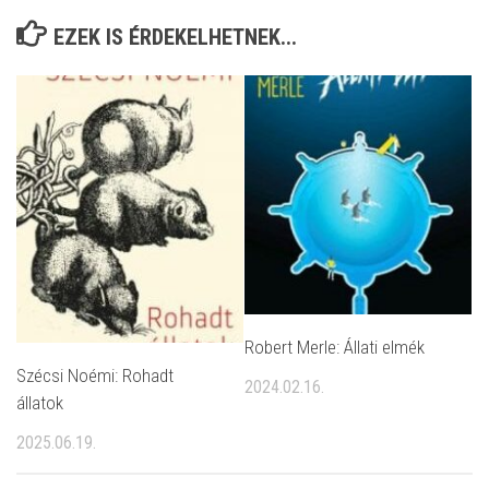
EZEK IS ÉRDEKELHETNEK...
Robert Merle: Állati elmék
Szécsi Noémi: Rohadt
2024.02.16.
állatok
2025.06.19.