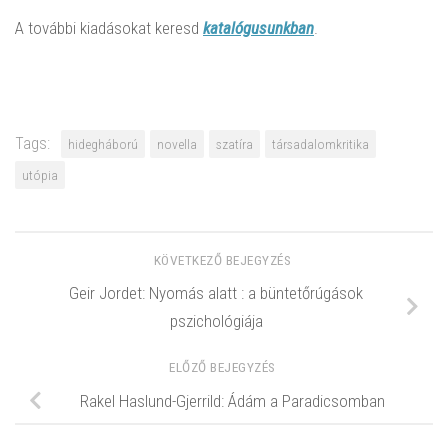
A további kiadásokat keresd
katalógusunkban
.
Tags:
hidegháború
novella
szatíra
társadalomkritika
utópia
KÖVETKEZŐ BEJEGYZÉS
Geir Jordet: Nyomás alatt : a büntetőrúgások
pszichológiája
ELŐZŐ BEJEGYZÉS
Rakel Haslund-Gjerrild: Ádám a Paradicsomban