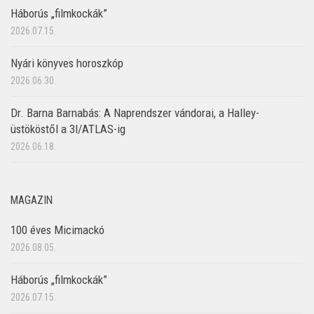
Háborús „filmkockák”
2026.07.15.
Nyári könyves horoszkóp
2026.06.30.
Dr. Barna Barnabás: A Naprendszer vándorai, a Halley-
üstököstől a 3I/ATLAS-ig
2026.06.18.
MAGAZIN
100 éves Micimackó
2026.08.05.
Háborús „filmkockák”
2026.07.15.