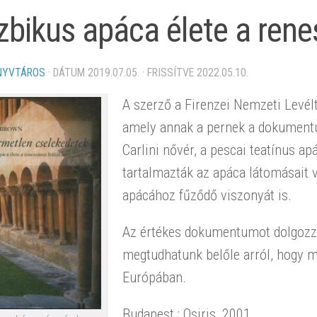
zbikus apáca élete a rene
NYVTÁROS
· DÁTUM
2019.07.05.
· FRISSÍTVE
2022.05.10.
A szerző a Firenzei Nemzeti Levélt
amely annak a pernek a dokumentum
Carlini nővér, a pescai teatínus ap
tartalmazták az apáca látomásait v
apácához fűződő viszonyát is.
Az értékes dokumentumot dolgozza 
megtudhatunk belőle arról, hogy mi
Európában.
Budapest : Osiris, 2001