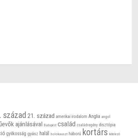
. század
21. század
Anglia
amerikai irodalom
angol
család
űevők ajánlásával
disztópia
családregény
Budapest
kortárs
ció
halál
gyilkosság
gyász
háború
holokauszt
kötelező