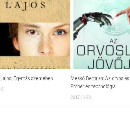
i Lajos: Egymás szemében
Meskó Bertalan: Az ​orvoslás 
Ember és technológia
14.
2017.11.20.