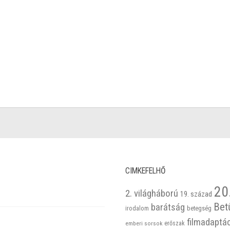
CIMKEFELHŐ
20
2. világháború
19. század
Bet
barátság
betegség
irodalom
filmadaptá
emberi sorsok
erőszak