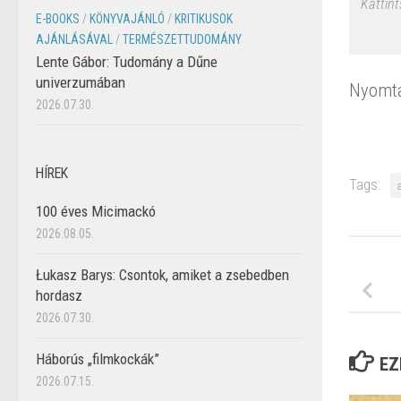
Kattint
E-BOOKS
/
KÖNYVAJÁNLÓ
/
KRITIKUSOK
AJÁNLÁSÁVAL
/
TERMÉSZETTUDOMÁNY
Lente Gábor: Tudomány a Dűne
univerzumában
Nyomta
2026.07.30.
HÍREK
Tags:
100 éves Micimackó
2026.08.05.
Łukasz Barys: Csontok, amiket a zsebedben
hordasz
2026.07.30.
Háborús „filmkockák”
EZ
2026.07.15.