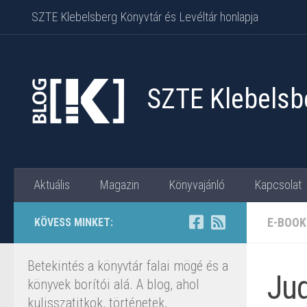
SZTE Klebelsberg Könyvtár és Levéltár honlapja
Skip to content
SZTE Klebelsbe
Aktuális
Magazin
Könyvajánló
Kapcsolat
E-BOOK
KÖVESS MINKET:
Betekintés a könyvtár falai mögé és a
Jud
könyvek borítói alá. A blog, ahol
kulisszatitkok, történetek,