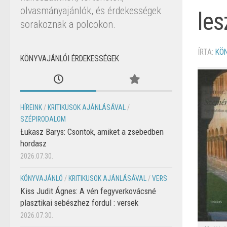
olvasmányajánlók, és érdekességek
les
sorakoznak a polcokon.
ÍRTA:
KÖ
KÖNYVAJÁNLÓI ÉRDEKESSÉGEK
HÍREINK
/
KRITIKUSOK AJÁNLÁSÁVAL
/
SZÉPIRODALOM
Łukasz Barys: Csontok, amiket a zsebedben
hordasz
2026.07.30.
KÖNYVAJÁNLÓ
/
KRITIKUSOK AJÁNLÁSÁVAL
/
VERS
Kiss Judit Ágnes: A vén fegyverkovácsné
plasztikai sebészhez fordul : versek
2026.07.30.