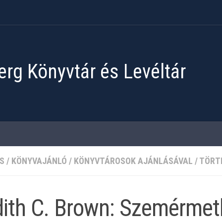
rg Könyvtár és Levéltár
S
/
KÖNYVAJÁNLÓ
/
KÖNYVTÁROSOK AJÁNLÁSÁVAL
/
TÖRT
ith C. Brown: Szemérmetl