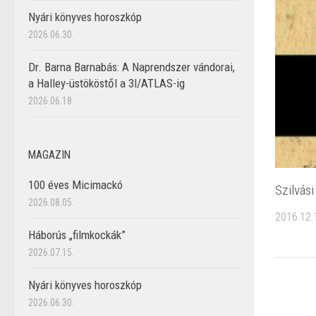
Nyári könyves horoszkóp
2026.06.30.
Dr. Barna Barnabás: A Naprendszer vándorai,
a Halley-üstököstől a 3I/ATLAS-ig
2026.06.18.
MAGAZIN
100 éves Micimackó
Szilvás
2026.08.05.
2016.12.
Háborús „filmkockák”
2026.07.15.
Nyári könyves horoszkóp
2026.06.30.