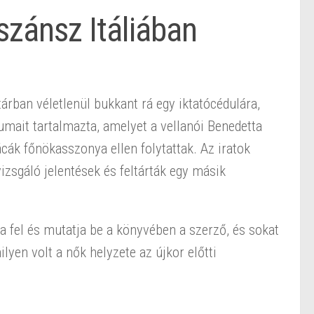
szánsz Itáliában
árban véletlenül bukkant rá egy iktatócédulára,
ait tartalmazta, amelyet a vellanói Benedetta
ácák főnökasszonya ellen folytattak. Az iratok
izsgáló jelentések és feltárták egy másik
fel és mutatja be a könyvében a szerző, és sokat
lyen volt a nők helyzete az újkor előtti