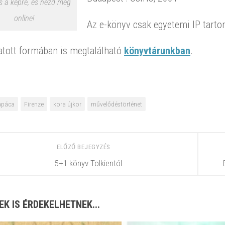
s a képre, és nézd meg
online!
Az e-könyv csak egyetemi IP tarto
tott formában is megtalálható
könyvtárunkban
.
apáca
Firenze
kora újkor
művelődéstörténet
ELŐZŐ BEJEGYZÉS
5+1 könyv Tolkientól
EK IS ÉRDEKELHETNEK...