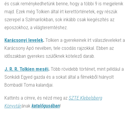
és csak reménykedhetünk benne, hogy a többi 9 is megjelenik
majd. Ezek még Tolkien által írt kerettörténetek, egy részük
szerepel a Szilmarilokban, sok inkább csak kiegészítés az
eposzokhoz, a világteremtéshez.
Karácsonyi levelek
.
Tolkien a gyerekeinek írt válaszleveleket a
Karácsony Apó nevében, tele csodás rajzokkal. Ebben az
időszakban gyerekes szülőknek kötelező darab.
J. R. R. Tolkien meséi
.
Több rövidebb történet, mint például a
Sonkádi Egyed gazda és a sokat által a filmekből hiányolt
Bombadil Toma kalandjai.
Kattints a címre, és nézd meg az
SZTE Klebelsberg
Könyvtár
ának
katalógusában
!