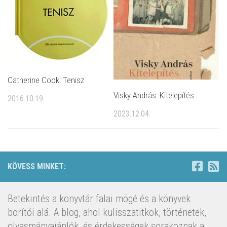
Catherine Cook: Tenisz
Visky András: Kitelepítés
2016.10.19.
2023.12.04.
KÖVESS MINKET:
Betekintés a könyvtár falai mögé és a könyvek
borítói alá. A blog, ahol kulisszatitkok, történetek,
olvasmányajánlók, és érdekességek sorakoznak a