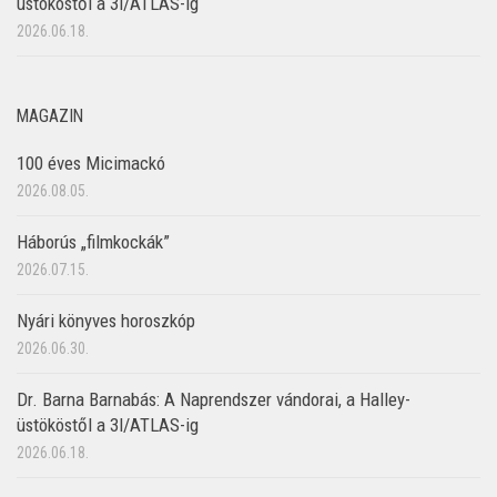
üstököstől a 3I/ATLAS-ig
2026.06.18.
MAGAZIN
100 éves Micimackó
2026.08.05.
Háborús „filmkockák”
2026.07.15.
Nyári könyves horoszkóp
2026.06.30.
Dr. Barna Barnabás: A Naprendszer vándorai, a Halley-
üstököstől a 3I/ATLAS-ig
2026.06.18.