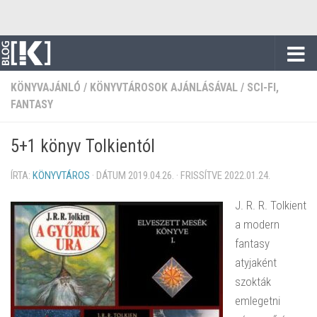
Skip to content
KÖNYVAJÁNLÓ
/
KÖNYVTÁROSOK AJÁNLÁSÁVAL
/
SCI-FI,
FANTASY
5+1 könyv Tolkientól
ÍRTA:
KÖNYVTÁROS
· DÁTUM
2019.04.26.
· FRISSÍTVE
2022.01.24.
J. R. R. Tolkient
a modern
fantasy
atyjaként
szokták
emlegetni