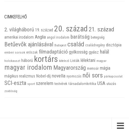
CIMKEFELHŐ
20. század
21. század
2. világháború
19. század
barátság
Anglia
amerikai irodalom
betegség
angol irodalom
család
Betűevők ajánlásával
disztópia
családregény
Budapest
filmadaptáció
halál
gyilkosság
gyász
emberi sorsok
erőszak
kortárs
háború
lélektani
Listák
holokauszt
kötelező
magyar
magyar irodalom
Magyarország
mágia
memoár
női sors
novella
mágikus realizmus
Nobel-díj
nyomozás
párkapcsolat
SCI-eszta
szerelem
USA
társadalomkritika
utazás
sport
testvérek
zsidóság