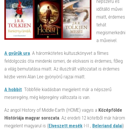
népszerű és
időtálló művei
miatt, érdemes
tehát
megismerkedni
a műveivel.
A gyűrűk ura
. A háromkötetes kultuszkönyvet a filmes
feldolgozás óta mindenki ismeri, de elolvasni is érdemes, főleg
a világ bemutatása miatt. Az illusztrált változatait is érdemes
kézbe venni Alan Lee gyönyörű rajzai miatt.
A hobbit
. Többféle kiadásban megjelent már a népszerű
meseregény, még képregény változata is van.
Az angol History of Middle-Earth (HOME) vagyis a
Középfölde
Históriája magyar sorozata
. Az eredeti 12 kötetből már három
megjelent magyarul is (
Elveszett mesék
I-II.,
Beleriand dalai
)