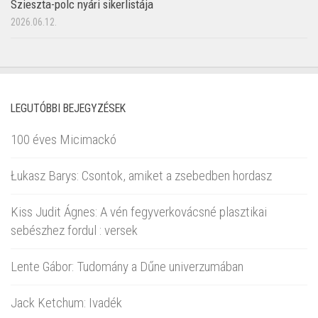
Szieszta-polc nyári sikerlistája
2026.06.12.
LEGUTÓBBI BEJEGYZÉSEK
100 éves Micimackó
Łukasz Barys: Csontok, amiket a zsebedben hordasz
Kiss Judit Ágnes: A vén fegyverkovácsné plasztikai
sebészhez fordul : versek
Lente Gábor: Tudomány a Dűne univerzumában
Jack Ketchum: Ivadék