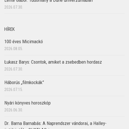
Lente Gábor: Tudomány a Dűne univerzumában
2026.07.30.
HÍREK
100 éves Micimackó
2026.08.05.
Łukasz Barys: Csontok, amiket a zsebedben hordasz
2026.07.30.
Háborús „filmkockák”
2026.07.15.
Nyári könyves horoszkóp
2026.06.30.
Dr. Barna Barnabás: A Naprendszer vándorai, a Halley-