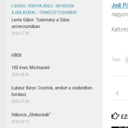
Jodi P
E-BOOKS
/
KÖNYVAJÁNLÓ
/
KRITIKUSOK
AJÁNLÁSÁVAL
/
TERMÉSZETTUDOMÁNY
nagyon 
Lente Gábor: Tudomány a Dűne
univerzumában
Kattint
2026.07.30.
HÍREK
Tags:
100 éves Micimackó
2026.08.05.
Łukasz Barys: Csontok, amiket a zsebedben
hordasz
2026.07.30.
Háborús „filmkockák”
EZ
2026.07.15.