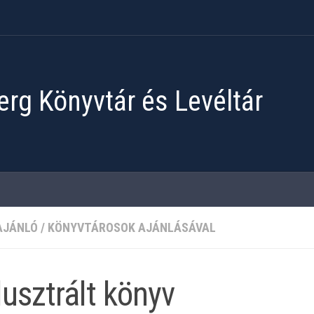
rg Könyvtár és Levéltár
AJÁNLÓ
/
KÖNYVTÁROSOK AJÁNLÁSÁVAL
llusztrált könyv