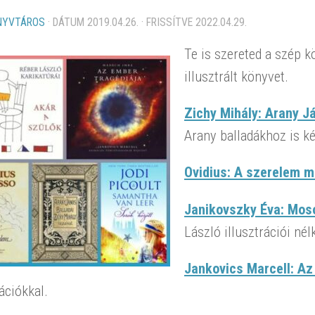
NYVTÁROS
· DÁTUM
2019.04.26.
· FRISSÍTVE
2022.04.29.
Te is szereted a szép
illusztrált könyvet.
Zichy Mihály: Arany J
Arany balladákhoz is kés
Ovidius: A szerelem 
Janikovszky Éva: Moso
László illusztrációi nél
Jankovics Marcell: Az
rációkkal.