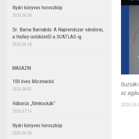
Nyári könyves horoszkóp
2026.06.30.
Dr. Barna Barnabás: A Naprendszer vándorai,
a Halley-üstököstől a 3I/ATLAS-ig
2026.06.18.
MAGAZIN
100 éves Micimackó
Buzsáki
2026.08.05.
az agyku
Háborús „filmkockák”
2026.06.
2026.07.15.
Nyári könyves horoszkóp
2026.06.30.