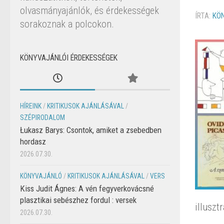
olvasmányajánlók, és érdekességek
ÍRTA:
KÖ
sorakoznak a polcokon.
KÖNYVAJÁNLÓI ÉRDEKESSÉGEK
HÍREINK
/
KRITIKUSOK AJÁNLÁSÁVAL
/
SZÉPIRODALOM
Łukasz Barys: Csontok, amiket a zsebedben
hordasz
2026.07.30.
KÖNYVAJÁNLÓ
/
KRITIKUSOK AJÁNLÁSÁVAL
/
VERS
Kiss Judit Ágnes: A vén fegyverkovácsné
plasztikai sebészhez fordul : versek
illuszt
2026.07.30.