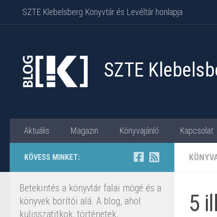
SZTE Klebelsberg Könyvtár és Levéltár honlapja
Skip to content
SZTE Klebelsbe
Aktuális
Magazin
Könyvajánló
Kapcsolat
KÖNYV
KÖVESS MINKET:
Betekintés a könyvtár falai mögé és a
5 i
könyvek borítói alá. A blog, ahol
kulisszatitkok, történetek,