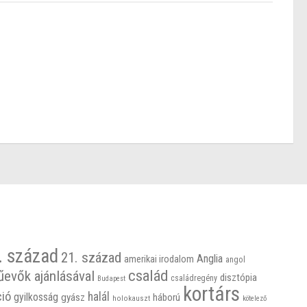
. század
21. század
Anglia
amerikai irodalom
angol
család
űevők ajánlásával
disztópia
családregény
Budapest
kortárs
ció
halál
gyilkosság
gyász
háború
holokauszt
kötelező