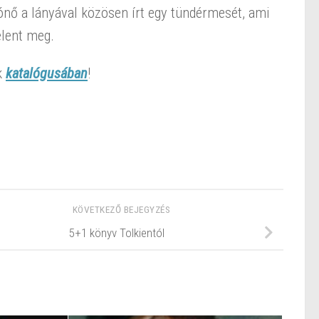
ónő a lányával közösen írt egy tündérmesét, ami
elent meg.
k
katalógusában
!
KÖVETKEZŐ BEJEGYZÉS
5+1 könyv Tolkientól