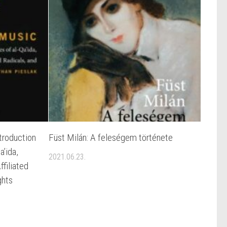
troduction
Füst Milán: A feleségem története
a’ida,
2021.06.23.
ffiliated
ghts