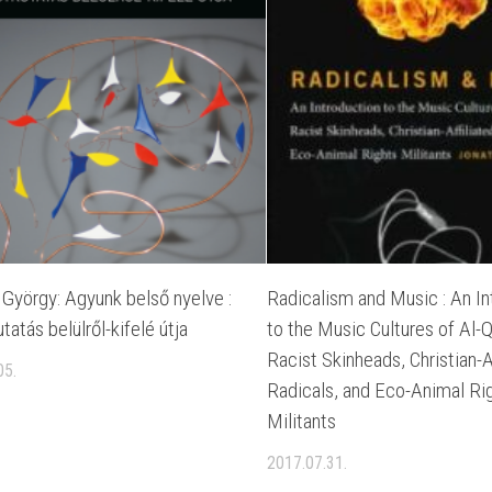
 György: Agyunk belső nyelve :
Radicalism and Music : An In
tatás belülről-kifelé útja
to the Music Cultures of Al-Q
Racist Skinheads, Christian-A
05.
Radicals, and Eco-Animal Ri
Militants
2017.07.31.