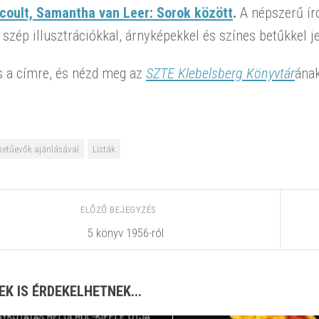
icoult, Samantha van Leer: Sorok között
.
A népszerű ír
szép illusztrációkkal, árnyképekkel és színes betűkkel j
s a címre, és nézd meg az
SZTE Klebelsberg Könyvtár
ána
Betűevők ajánlásával
Listák
ELŐZŐ BEJEGYZÉS
5 könyv 1956-ról
EK IS ÉRDEKELHETNEK...