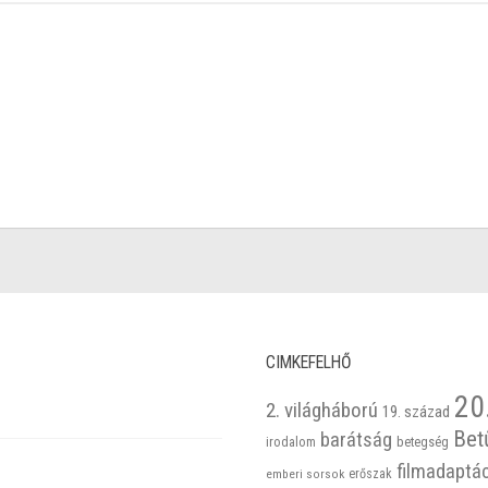
CIMKEFELHŐ
20
2. világháború
19. század
Bet
barátság
betegség
irodalom
filmadaptá
emberi sorsok
erőszak