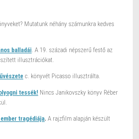
 könyveket? Mutatunk néhány számunkra kedves
ános balladái
. A 19. századi népszerű festő az
zített illusztrációkat.
művészete
c. könyvét Picasso illusztrálta.
lyogni tessék!
Nincs Janikovszky könyv Réber
kül.
 ember tragédiája
.
A rajzfilm alapján készült