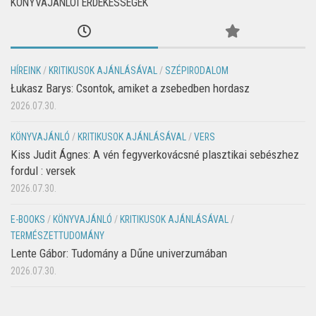
KÖNYVAJÁNLÓI ÉRDEKESSÉGEK
HÍREINK
/
KRITIKUSOK AJÁNLÁSÁVAL
/
SZÉPIRODALOM
Łukasz Barys: Csontok, amiket a zsebedben hordasz
2026.07.30.
KÖNYVAJÁNLÓ
/
KRITIKUSOK AJÁNLÁSÁVAL
/
VERS
Kiss Judit Ágnes: A vén fegyverkovácsné plasztikai sebészhez
fordul : versek
2026.07.30.
E-BOOKS
/
KÖNYVAJÁNLÓ
/
KRITIKUSOK AJÁNLÁSÁVAL
/
TERMÉSZETTUDOMÁNY
Lente Gábor: Tudomány a Dűne univerzumában
2026.07.30.