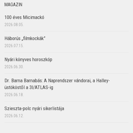
MAGAZIN
100 éves Micimackó
2026.08.05.
Háborús „filmkockák”
2026.07.15.
Nyári könyves horoszkóp
2026.06.30.
Dr. Barna Barnabás: A Naprendszer vándorai, a Halley-
üstököstől a 3I/ATLAS-ig
2026.06.18.
Szieszta-polc nyári sikerlistája
2026.06.12.