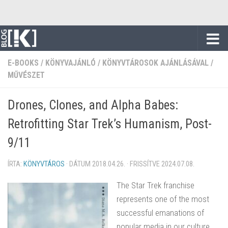
Skip to content
E-BOOKS
/
KÖNYVAJÁNLÓ
/
KÖNYVTÁROSOK AJÁNLÁSÁVAL
/
MŰVÉSZET
Drones, Clones, and Alpha Babes:
Retrofitting Star Trek’s Humanism, Post-
9/11
ÍRTA:
KÖNYVTÁROS
· DÁTUM
2018.04.26.
· FRISSÍTVE
2024.07.08.
The Star Trek franchise
represents one of the most
successful emanations of
popular media in our culture.