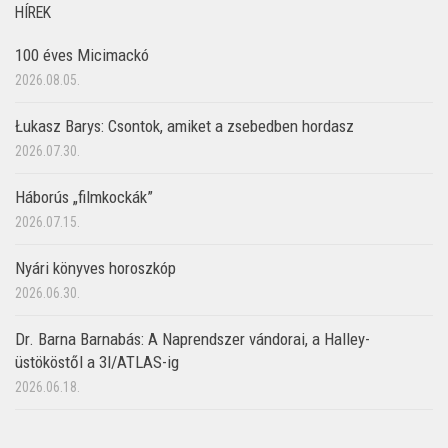
HÍREK
100 éves Micimackó
2026.08.05.
Łukasz Barys: Csontok, amiket a zsebedben hordasz
2026.07.30.
Háborús „filmkockák”
2026.07.15.
Nyári könyves horoszkóp
2026.06.30.
Dr. Barna Barnabás: A Naprendszer vándorai, a Halley-
üstököstől a 3I/ATLAS-ig
2026.06.18.