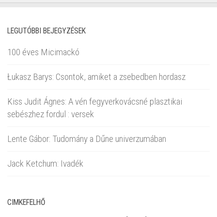
LEGUTÓBBI BEJEGYZÉSEK
100 éves Micimackó
Łukasz Barys: Csontok, amiket a zsebedben hordasz
Kiss Judit Ágnes: A vén fegyverkovácsné plasztikai
sebészhez fordul : versek
Lente Gábor: Tudomány a Dűne univerzumában
Jack Ketchum: Ivadék
CIMKEFELHŐ