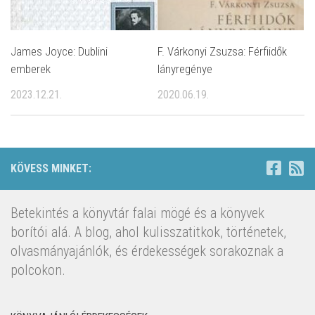
James Joyce: Dublini
F. Várkonyi Zsuzsa: Férfiidők
emberek
lányregénye
2023.12.21.
2020.06.19.
KÖVESS MINKET:
Betekintés a könyvtár falai mögé és a könyvek
borítói alá. A blog, ahol kulisszatitkok, történetek,
olvasmányajánlók, és érdekességek sorakoznak a
polcokon.