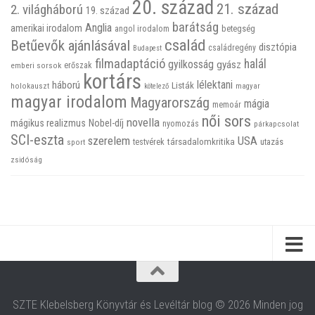
20. század
21. század
2. világháború
19. század
barátság
Anglia
amerikai irodalom
betegség
angol irodalom
család
Betűevők ajánlásával
disztópia
családregény
Budapest
filmadaptáció
halál
gyilkosság
gyász
emberi sorsok
erőszak
kortárs
háború
lélektani
Listák
holokauszt
kötelező
magyar
magyar irodalom
Magyarország
mágia
memoár
női sors
novella
mágikus realizmus
Nobel-díj
nyomozás
párkapcsolat
SCI-eszta
szerelem
USA
társadalomkritika
utazás
sport
testvérek
zsidóság
SZTE Klebelsberg Könyvtár és Levéltár blog © 2026 Minden jog