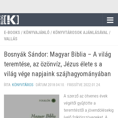
Skip to content
E-BOOKS
/
KÖNYVAJÁNLÓ
/
KÖNYVTÁROSOK AJÁNLÁSÁVAL
/
VALLÁS
Bosnyák Sándor: Magyar Biblia – A világ
teremtése, az özönvíz, Jézus élete s a
világ vége napjaink szájhagyományában
ÍRTA:
KÖNYVTÁROS
· DÁTUM
2018.04.10.
· FRISSÍTVE
2022.01.24.
A szerző az ötvenes évek
végétől gyűjtötte a
teremtéstől a jövendölésekig
ívelő folklórszövegeket. A