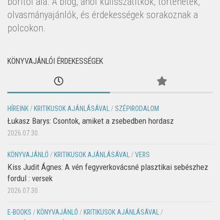
borítói alá. A blog, ahol kulisszatitkok, történetek,
olvasmányajánlók, és érdekességek sorakoznak a
polcokon.
KÖNYVAJÁNLÓI ÉRDEKESSÉGEK
HÍREINK
/
KRITIKUSOK AJÁNLÁSÁVAL
/
SZÉPIRODALOM
Łukasz Barys: Csontok, amiket a zsebedben hordasz
2026.07.30.
KÖNYVAJÁNLÓ
/
KRITIKUSOK AJÁNLÁSÁVAL
/
VERS
Kiss Judit Ágnes: A vén fegyverkovácsné plasztikai sebészhez
fordul : versek
2026.07.30.
E-BOOKS
/
KÖNYVAJÁNLÓ
/
KRITIKUSOK AJÁNLÁSÁVAL
/