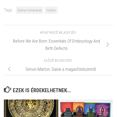
Tags:
bibliai történetek
folklór
KÖVETKEZŐ BEJEGYZÉS
Before We Are Born: Essentials Of Embryology And
Birth Defects
ELŐZŐ BEJEGYZÉS
Simon Márton: Dalok a magasföldszintről
EZEK IS ÉRDEKELHETNEK...