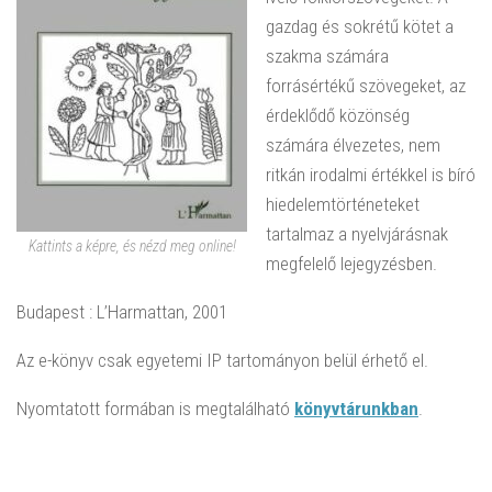
gazdag és sokrétű kötet a
szakma számára
forrásértékű szövegeket, az
érdeklődő közönség
számára élvezetes, nem
ritkán irodalmi értékkel is bíró
hiedelemtörténeteket
tartalmaz a nyelvjárásnak
Kattints a képre, és nézd meg online!
megfelelő lejegyzésben.
Budapest : L’Harmattan, 2001
Az e-könyv csak egyetemi IP tartományon belül érhető el.
Nyomtatott formában is megtalálható
könyvtárunkban
.