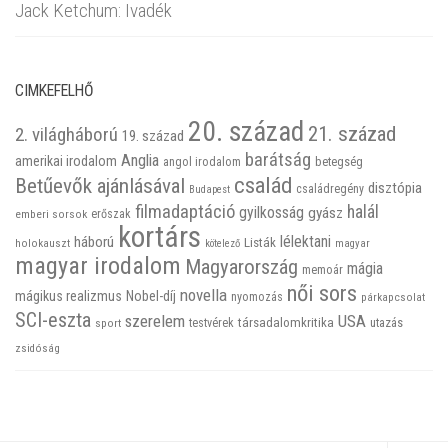
Jack Ketchum: Ivadék
CIMKEFELHŐ
20. század
21. század
2. világháború
19. század
barátság
Anglia
amerikai irodalom
betegség
angol irodalom
család
Betűevők ajánlásával
disztópia
családregény
Budapest
filmadaptáció
halál
gyilkosság
gyász
emberi sorsok
erőszak
kortárs
háború
lélektani
Listák
holokauszt
kötelező
magyar
magyar irodalom
Magyarország
mágia
memoár
női sors
novella
mágikus realizmus
Nobel-díj
nyomozás
párkapcsolat
SCI-eszta
szerelem
USA
társadalomkritika
utazás
sport
testvérek
zsidóság