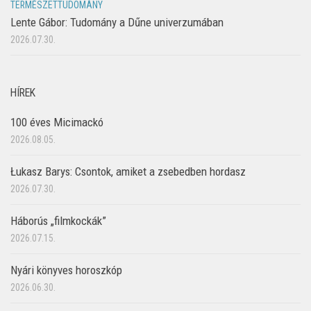
TERMÉSZETTUDOMÁNY
Lente Gábor: Tudomány a Dűne univerzumában
2026.07.30.
HÍREK
100 éves Micimackó
2026.08.05.
Łukasz Barys: Csontok, amiket a zsebedben hordasz
2026.07.30.
Háborús „filmkockák”
2026.07.15.
Nyári könyves horoszkóp
2026.06.30.