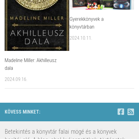
Gyerekkönyvek a
könyvtárban
2024.10.11.
Madeline Miller: Akhilleusz ​
dala
2024.09.16.
KÖVESS MINKET:
Betekintés a könyvtár falai mögé és a könyvek