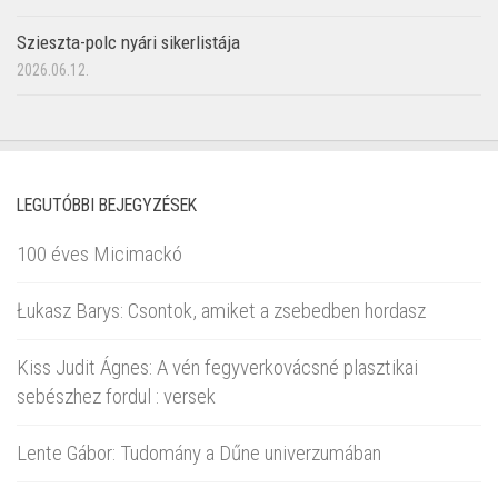
Szieszta-polc nyári sikerlistája
2026.06.12.
LEGUTÓBBI BEJEGYZÉSEK
100 éves Micimackó
Łukasz Barys: Csontok, amiket a zsebedben hordasz
Kiss Judit Ágnes: A vén fegyverkovácsné plasztikai
sebészhez fordul : versek
Lente Gábor: Tudomány a Dűne univerzumában