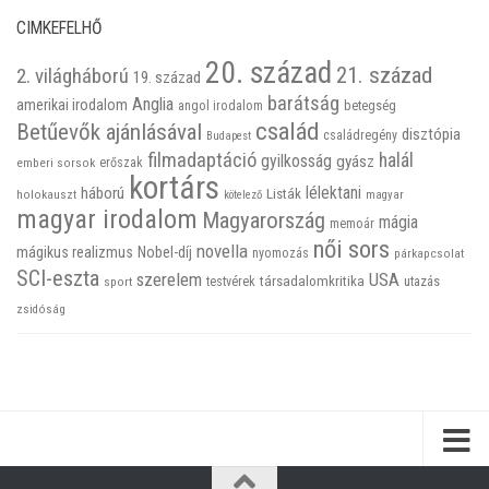
CIMKEFELHŐ
20. század
21. század
2. világháború
19. század
barátság
Anglia
amerikai irodalom
betegség
angol irodalom
család
Betűevők ajánlásával
disztópia
családregény
Budapest
filmadaptáció
halál
gyilkosság
gyász
emberi sorsok
erőszak
kortárs
háború
lélektani
Listák
holokauszt
kötelező
magyar
magyar irodalom
Magyarország
mágia
memoár
női sors
novella
mágikus realizmus
Nobel-díj
nyomozás
párkapcsolat
SCI-eszta
szerelem
USA
társadalomkritika
utazás
sport
testvérek
zsidóság