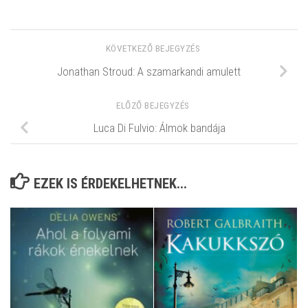
KÖVETKEZŐ BEJEGYZÉS
Jonathan Stroud: A ​szamarkandi amulett
ELŐZŐ BEJEGYZÉS
Luca Di Fulvio: Álmok ​bandája
EZEK IS ÉRDEKELHETNEK...