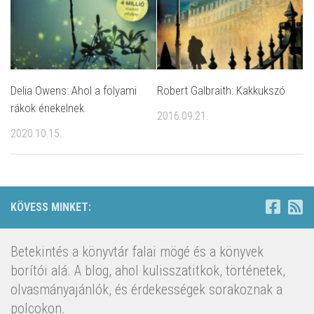
Delia Owens: Ahol a folyami
Robert Galbraith: Kakkukszó
rákok énekelnek
2016.09.21.
2020.10.15.
KÖVESS MINKET:
Betekintés a könyvtár falai mögé és a könyvek
borítói alá. A blog, ahol kulisszatitkok, történetek,
olvasmányajánlók, és érdekességek sorakoznak a
polcokon.