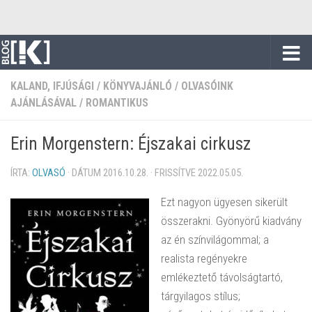
Skip to content
KALAND, IFJÚSÁGI
/
KÖNYVAJÁNLÓ
/
OLVASÓINK
AJÁNLÁSÁVAL
/
ROMANTIKUS
Erin Morgenstern: Éjszakai ​cirkusz
ÍRTA:
OLVASÓ
· DÁTUM
2016.10.28.
· FRISSÍTVE
2022.05.05.
Ezt nagyon ügyesen sikerült
összerakni. Gyönyörű kiadvány
az én színvilágommal; a
realista regényekre
emlékeztető távolságtartó,
tárgyilagos stílus;