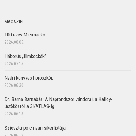
MAGAZIN
100 éves Micimackó
2026.08.05.
Háborús „filmkockák”
2026.07.15.
Nyári könyves horoszkóp
2026.06.30.
Dr. Barna Barnabás: A Naprendszer vándorai, a Halley-
üstököstől a 3I/ATLAS-ig
2026.06.18.
Szieszta-polc nyári sikerlistája
2026.06.12.