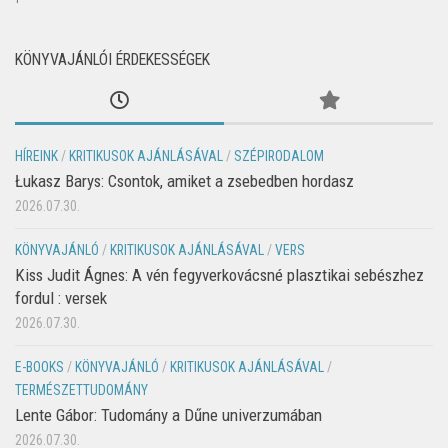
KÖNYVAJÁNLÓI ÉRDEKESSÉGEK
HÍREINK
/
KRITIKUSOK AJÁNLÁSÁVAL
/
SZÉPIRODALOM
Łukasz Barys: Csontok, amiket a zsebedben hordasz
2026.07.30.
KÖNYVAJÁNLÓ
/
KRITIKUSOK AJÁNLÁSÁVAL
/
VERS
Kiss Judit Ágnes: A vén fegyverkovácsné plasztikai sebészhez
fordul : versek
2026.07.30.
E-BOOKS
/
KÖNYVAJÁNLÓ
/
KRITIKUSOK AJÁNLÁSÁVAL
/
TERMÉSZETTUDOMÁNY
Lente Gábor: Tudomány a Dűne univerzumában
2026.07.30.