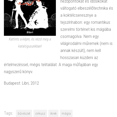
nézőpontokat és idősíkokat
váltogató elbeszélőtechnika és
a koktélcseresznye a
tejszínhabon: egy romantikus
szerelmi történet kis mágiába
csomagolva. Nem egy
Kattints a képre, és nézd meg a
világirodalmi műremek (nem is
katalógusunkban!
annak készült), nem kell
hosszasan küzdeni az
értelmezéssel, mégis telitalálat. A maga műfajában egy
nagyszerű könyv.
Budapest: Libri, 2012
Tags:
bűvészet
cirkusz
ikrek
mágia