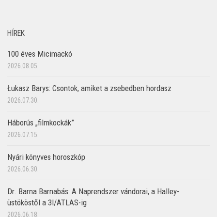
HÍREK
100 éves Micimackó
2026.08.05.
Łukasz Barys: Csontok, amiket a zsebedben hordasz
2026.07.30.
Háborús „filmkockák”
2026.07.15.
Nyári könyves horoszkóp
2026.06.30.
Dr. Barna Barnabás: A Naprendszer vándorai, a Halley-
üstököstől a 3I/ATLAS-ig
2026.06.18.