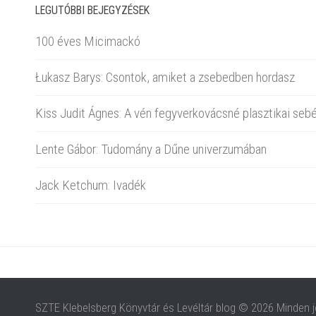
LEGUTÓBBI BEJEGYZÉSEK
100 éves Micimackó
Łukasz Barys: Csontok, amiket a zsebedben hordasz
Kiss Judit Ágnes: A vén fegyverkovácsné plasztikai sebé
Lente Gábor: Tudomány a Dűne univerzumában
Jack Ketchum: Ivadék
SZTE Klebelsberg Könyvtár és Levéltár blog © 2026 Minden j