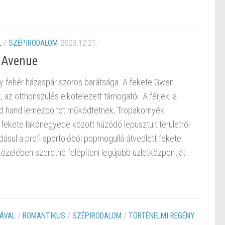
L
/
SZÉPIRODALOM
2023.12.21.
 Avenue
y fehér házaspár szoros barátsága. A fekete Gwen
 az otthonszülés elkötelezett támogatói. A férjek, a
nd hand lemezboltot működtetnek, Tropakörnyék
ve fekete lakónegyede között húzódó lepusztult területről
dásul a profi sportolóból popmogullá átvedlett fekete
zelében szeretné felépíteni legújabb üzletközpontját.
ÁVAL
/
ROMANTIKUS
/
SZÉPIRODALOM
/
TÖRTÉNELMI REGÉNY