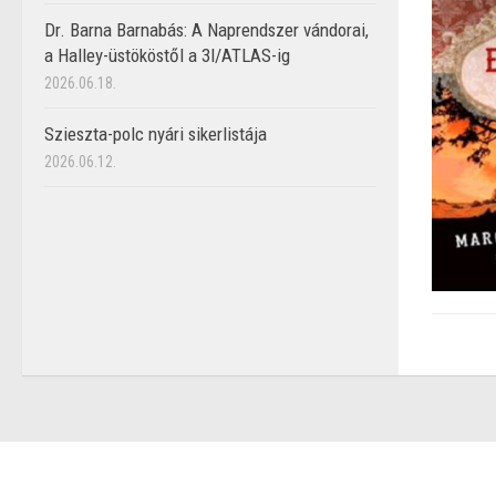
Dr. Barna Barnabás: A Naprendszer vándorai,
a Halley-üstököstől a 3I/ATLAS-ig
2026.06.18.
Szieszta-polc nyári sikerlistája
2026.06.12.