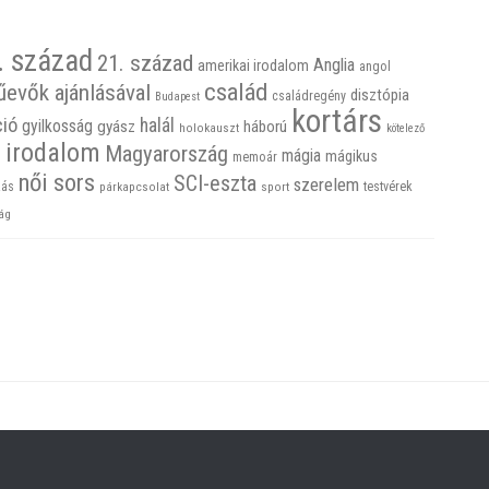
. század
21. század
Anglia
amerikai irodalom
angol
család
űevők ajánlásával
disztópia
családregény
Budapest
kortárs
ció
halál
gyilkosság
gyász
háború
holokauszt
kötelező
 irodalom
Magyarország
mágia
mágikus
memoár
női sors
SCI-eszta
szerelem
ás
sport
testvérek
párkapcsolat
ág