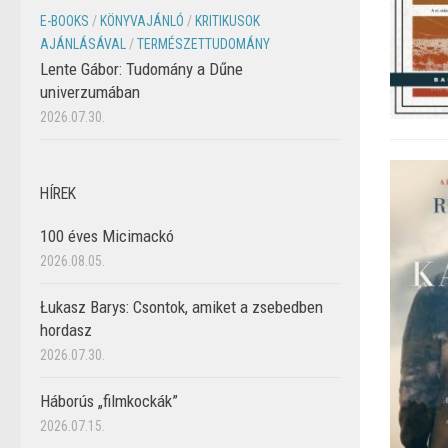
E-BOOKS
/
KÖNYVAJÁNLÓ
/
KRITIKUSOK
AJÁNLÁSÁVAL
/
TERMÉSZETTUDOMÁNY
Lente Gábor: Tudomány a Dűne
univerzumában
2026.07.30.
HÍREK
100 éves Micimackó
2026.08.05.
Łukasz Barys: Csontok, amiket a zsebedben
hordasz
2026.07.30.
Háborús „filmkockák”
2026.07.15.