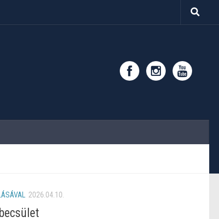
LÁSÁVAL
2026.04.10.
becsület