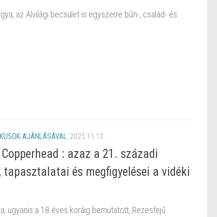
gya, az Alvilági becsület is egyszerre bűn-, család- és
IKUSOK AJÁNLÁSÁVAL
2025.11.13.
Copperhead : azaz a 21. századi
 tapasztalatai és megfigyelései a vidéki
a, ugyanis a 18 éves koráig bemutatott, Rezesfejű