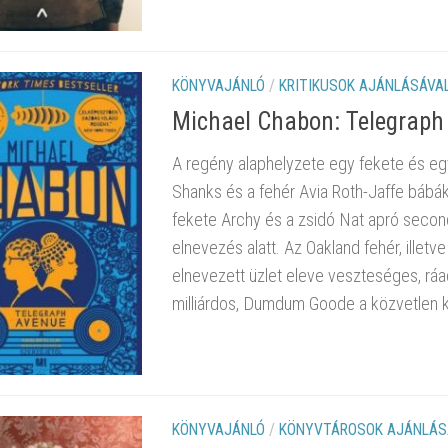
KÖNYVAJÁNLÓ
/
KRITIKUSOK AJÁNLÁSÁVA
Michael Chabon: Telegraph
A regény alaphelyzete egy fekete és eg
Shanks és a fehér Avia Roth-Jaffe bábák,
fekete Archy és a zsidó Nat apró seco
elnevezés alatt. Az Oakland fehér, illet
elnevezett üzlet eleve veszteséges, ráa
milliárdos, Dumdum Goode a közvetlen kö
KÖNYVAJÁNLÓ
/
KÖNYVTÁROSOK AJÁNLÁS