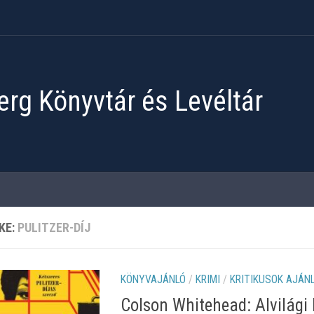
rg Könyvtár és Levéltár
KE:
PULITZER-DÍJ
KÖNYVAJÁNLÓ
/
KRIMI
/
KRITIKUSOK AJÁN
Colson Whitehead: Alvilági 