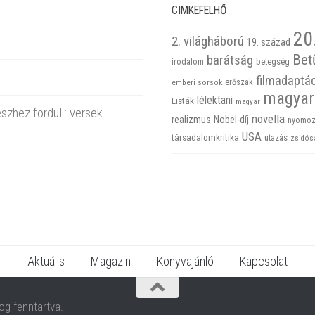
CIMKEFELHŐ
20
2. világháború
19. század
Bet
barátság
betegség
irodalom
filmadaptá
emberi sorsok
erőszak
magyar
lélektani
Listák
magyar
szhez fordul : versek
novella
realizmus
Nobel-díj
nyomoz
USA
társadalomkritika
utazás
zsidós
Aktuális
Magazin
Könyvajánló
Kapcsolat
og fenntartva.