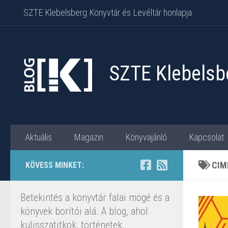
SZTE Klebelsberg Könyvtár és Levéltár honlapja
Skip to content
SZTE Klebelsbe
Aktuális
Magazin
Könyvajánló
Kapcsolat
CIM
KÖVESS MINKET:
Betekintés a könyvtár falai mögé és a
könyvek borítói alá. A blog, ahol
kulisszatitkok, történetek,