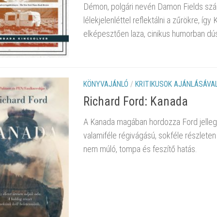
Démon, polgári nevén Damon Fields szám
lélekjelenléttel reflektálni a zűrökre, 
elképesztően laza, cinikus humorban dús
KÖNYVAJÁNLÓ
/
KRITIKUSOK AJÁNLÁSÁVA
Richard Ford: Kanada
A Kanada magában hordozza Ford jellegze
valamiféle régivágású, sokféle részlete
nem múló, tompa és feszítő hatás.