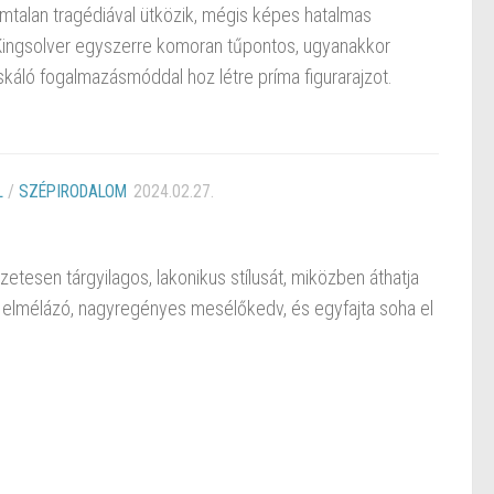
talan tragédiával ütközik, mégis képes hatalmas
így Kingsolver egyszerre komoran tűpontos, ugyanakkor
káló fogalmazásmóddal hoz létre príma figurarajzot.
L
/
SZÉPIRODALOM
2024.02.27.
tesen tárgyilagos, lakonikus stílusát, miközben áthatja
n elmélázó, nagyregényes mesélőkedv, és egyfajta soha el