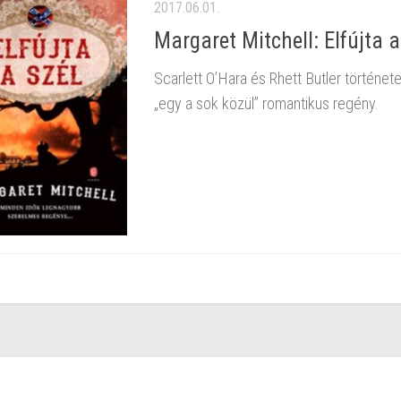
2017.06.01.
Margaret Mitchell: Elfújta a
Scarlett O’Hara és Rhett Butler történe
„egy a sok közül” romantikus regény.