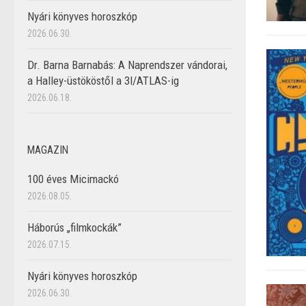
Nyári könyves horoszkóp
2026.06.30.
Dr. Barna Barnabás: A Naprendszer vándorai,
a Halley-üstököstől a 3I/ATLAS-ig
2026.06.18.
MAGAZIN
100 éves Micimackó
2026.08.05.
Háborús „filmkockák”
2026.07.15.
Nyári könyves horoszkóp
2026.06.30.