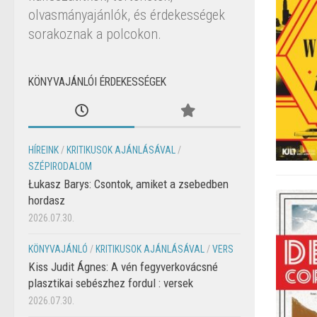
olvasmányajánlók, és érdekességek
sorakoznak a polcokon.
KÖNYVAJÁNLÓI ÉRDEKESSÉGEK
HÍREINK
/
KRITIKUSOK AJÁNLÁSÁVAL
/
SZÉPIRODALOM
Łukasz Barys: Csontok, amiket a zsebedben
hordasz
2026.07.30.
KÖNYVAJÁNLÓ
/
KRITIKUSOK AJÁNLÁSÁVAL
/
VERS
Kiss Judit Ágnes: A vén fegyverkovácsné
plasztikai sebészhez fordul : versek
2026.07.30.